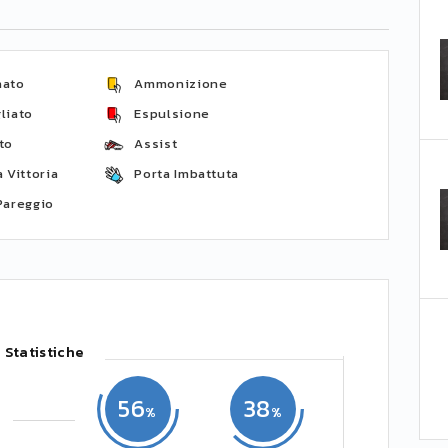
nato
Ammonizione
liato
Espulsione
to
Assist
 Vittoria
Porta Imbattuta
Pareggio
Statistiche
56
38