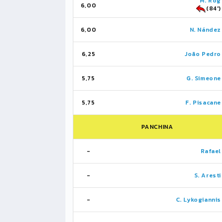
M. Rog
6,00
(84')
6,00
N. Nández
6,25
João Pedro
5,75
G. Simeone
5,75
F. Pisacane
PANCHINA
-
Rafael
-
S. Aresti
-
C. Lykogiannis