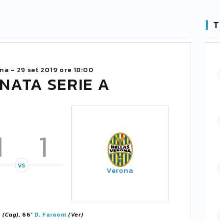
T
na -
29 set 2019 ore 18:00
NATA SERIE A
1
1
VS
Verona
o
(Cag)
, 66'
D. Faraoni
(Ver)