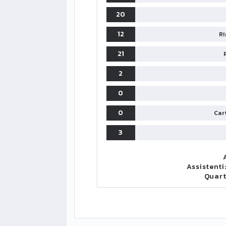
20
12
Ri
21
2
0
0
Cart
3
Assistenti
Quar