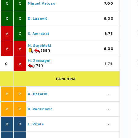
C
C
Miguel Veloso
7,00
C
C
D. Lazović
6,00
A
C
S. Amrabat
6,75
M. Stępiński
A
A
6,00
(88')
M. Zaccagni
0
A
5,75
(74')
PANCHINA
P
P
A. Berardi
-
P
P
B. Radunović
-
D
D
L. Vitale
-