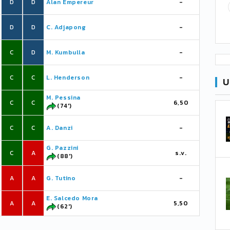
D
D
Alan Empereur
-
D
D
C. Adjapong
-
C
D
M. Kumbulla
-
C
C
L. Henderson
-
U
M. Pessina
C
C
6,50
(74')
C
C
A. Danzi
-
G. Pazzini
C
A
s.v.
(88')
A
A
G. Tutino
-
E. Salcedo Mora
A
A
5,50
(62')