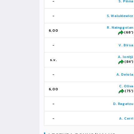
-
S. Pinna
-
S. Walukiewicz
R. Nainggolan
6,00
(68')
-
V. Birsa
A. Ioniţă
s.v.
(84')
-
A. Deiola
C. Oliva
6,00
(75')
-
D. Ragatzu
-
A. Cerri