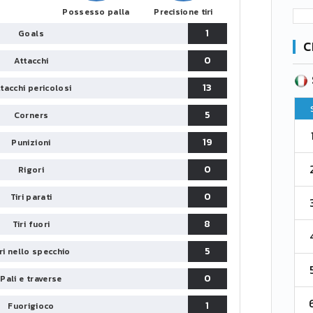
Possesso palla
Precisione tiri
1
Goals
C
0
Attacchi
SERIE B
CA
CLASSIFICA
13
tacchi pericolosi
Pt
Squadra
PG
Pt
5
Corners
1
Parma
76
38
76
19
Punizioni
2
0
Como 1907
67
38
73
Rigori
0
Tiri parati
3
Venezia
61
38
70
8
Tiri fuori
4
Cremonese
59
38
67
5
iri nello specchio
5
Catanzaro
55
38
60
0
Pali e traverse
6
Palermo
53
38
56
1
Fuorigioco