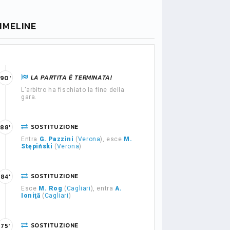
IMELINE
LA PARTITA È TERMINATA!
90'
L'arbitro ha fischiato la fine della
gara.
SOSTITUZIONE
88'
Entra
G. Pazzini
(
Verona
), esce
M.
Stępiński
(
Verona
)
SOSTITUZIONE
84'
Esce
M. Rog
(
Cagliari
), entra
A.
Ioniţă
(
Cagliari
)
SOSTITUZIONE
75'