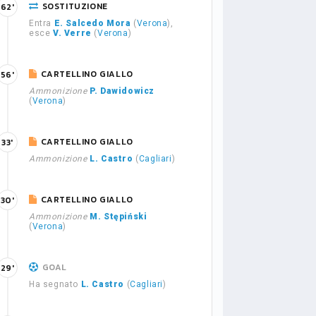
SOSTITUZIONE
62'
Entra
E. Salcedo Mora
(
Verona
),
esce
V. Verre
(
Verona
)
CARTELLINO GIALLO
56'
Ammonizione
P. Dawidowicz
(
Verona
)
CARTELLINO GIALLO
33'
Ammonizione
L. Castro
(
Cagliari
)
CARTELLINO GIALLO
30'
Ammonizione
M. Stępiński
(
Verona
)
GOAL
29'
Ha segnato
L. Castro
(
Cagliari
)