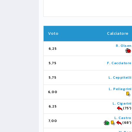
Voto
Calciatore
R. Olsen
6,25
5,75
F. Cacciatore
5,75
L. Ceppitelli
L. Pellegrini
6,00
L. Cigarini
6,25
(75')
L. Castro
7,00
(68')