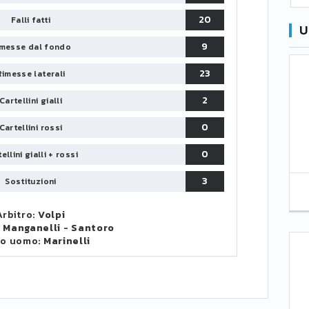
20
Falli fatti
U
9
messe dal fondo
23
Rimesse laterali
2
Cartellini gialli
0
Cartellini rossi
0
ellini gialli + rossi
3
Sostituzioni
Arbitro:
Volpi
:
Manganelli
-
Santoro
to uomo:
Marinelli