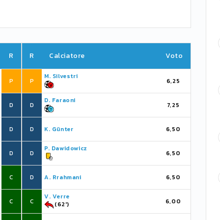
R
R
Calciatore
Voto
M. Silvestri
P
P
6,25
D. Faraoni
D
D
7,25
D
D
K. Günter
6,50
P. Dawidowicz
D
D
6,50
C
D
A. Rrahmani
6,50
V. Verre
C
C
6,00
(62')