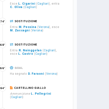
Esce
L. Cigarini
(
Cagliari
), entra
C. Oliva
(
Cagliari
)
SOSTITUZIONE
74'
Entra
M. Pessina
(
Verona
), esce
M. Zaccagni
(
Verona
)
SOSTITUZIONE
68'
Entra
R. Nainggolan
(
Cagliari
),
esce
L. Castro
(
Cagliari
)
GOAL
66'
Ha segnato
D. Faraoni
(
Verona
)
CARTELLINO GIALLO
64'
Ammonizione
L. Pellegrini
(
Cagliari
)