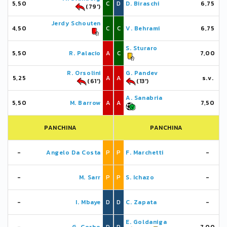
5,50
C
D
D. Biraschi
6,75
(79')
Jerdy Schouten
4,50
C
C
V. Behrami
6,75
S. Sturaro
5,50
R. Palacio
A
C
7,00
R. Orsolini
G. Pandev
5,25
A
A
s.v.
(61')
(13')
A. Sanabria
5,50
M. Barrow
A
A
7,50
PANCHINA
PANCHINA
-
Angelo Da Costa
P
P
F. Marchetti
-
-
M. Sarr
P
P
S. Ichazo
-
-
I. Mbaye
D
D
C. Zapata
-
E. Goldaniga