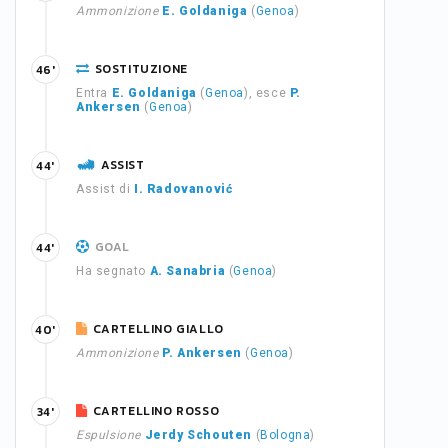
Ammonizione
E. Goldaniga
(
Genoa
)
SOSTITUZIONE
46'
Entra
E. Goldaniga
(
Genoa
), esce
P.
Ankersen
(
Genoa
)
ASSIST
44'
Assist di
I. Radovanović
GOAL
44'
Ha segnato
A. Sanabria
(
Genoa
)
CARTELLINO GIALLO
40'
Ammonizione
P. Ankersen
(
Genoa
)
CARTELLINO ROSSO
34'
Espulsione
Jerdy Schouten
(
Bologna
)