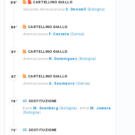
CARTELLINO GIALLO
89'
Seconda Ammonizione
S. Denswil
(
Bologna
)
CARTELLINO GIALLO
84'
Ammonizione
F. Cassata
(
Genoa
)
CARTELLINO GIALLO
81'
Ammonizione
N. Domínguez
(
Bologna
)
CARTELLINO GIALLO
81'
Ammonizione
A. Soumaoro
(
Genoa
)
SOSTITUZIONE
79'
Esce
M. Svanberg
(
Bologna
), entra
M. Juwara
(
Bologna
)
SOSTITUZIONE
75'