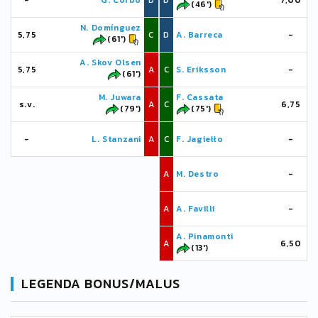
-
G. Corbo
D
D
7,00
(46')
N. Domínguez
5,75
C
D
A. Barreca
-
(61')
A. Skov Olsen
5,75
A
C
S. Eriksson
-
(61')
M. Juwara
F. Cassata
s.v.
A
C
6,75
(79')
(75')
-
L. Stanzani
A
C
F. Jagiełło
-
A
M. Destro
-
A
A. Favilli
-
A. Pinamonti
A
6,50
(13')
LEGENDA BONUS/MALUS