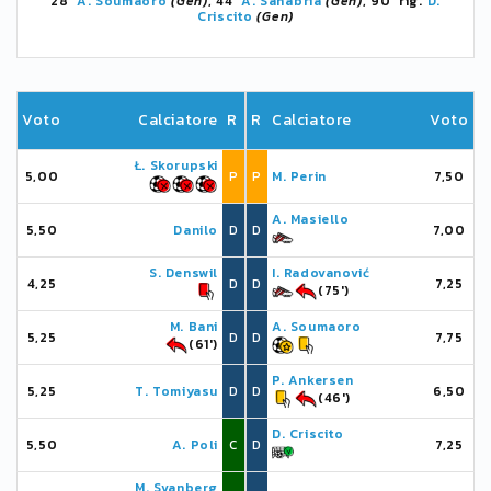
28'
A. Soumaoro
(Gen)
, 44'
A. Sanabria
(Gen)
, 90' rig.
D.
Criscito
(Gen)
Voto
Calciatore
R
R
Calciatore
Voto
Ł. Skorupski
5,00
P
P
M. Perin
7,50
A. Masiello
5,50
Danilo
D
D
7,00
S. Denswil
I. Radovanović
4,25
D
D
7,25
(75')
M. Bani
A. Soumaoro
5,25
D
D
7,75
(61')
P. Ankersen
5,25
T. Tomiyasu
D
D
6,50
(46')
D. Criscito
5,50
A. Poli
C
D
7,25
M. Svanberg