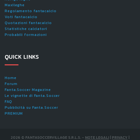
Maxileghe
Regolamento fantacalcio
Voti fantacalcio
Quotazioni fantacalcio
Statistiche calciatori
Probabili formazioni
QUICK LINKS
Home
Forum
Fanta.Soccer Magazine
Le vignette di Fanta.Soccer
FAQ
Pubblicità su Fanta.Soccer
PREMIUM
2026
©
FANTASOCCERVILLAGE S.R.L.S.
-
NOTE LEGALI
|
PRIVACY
|