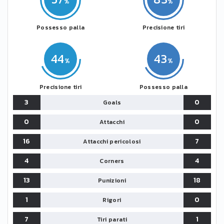
Possesso palla
Precisione tiri
44
43
Precisione tiri
Possesso palla
3
0
Goals
0
0
Attacchi
16
7
Attacchi pericolosi
4
4
Corners
13
18
Punizioni
1
0
Rigori
7
1
Tiri parati