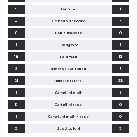
5
1
Tiri fuori
4
5
Tiri nello specchio
0
0
Pali e traverse
1
1
Fuorigioco
19
13
Falli fatti
2
7
Rimesse dal fondo
21
23
Rimesse laterali
1
5
Cartellini gialli
0
0
Cartellini rossi
1
0
Cartellini gialli + rossi
3
3
Sostituzioni