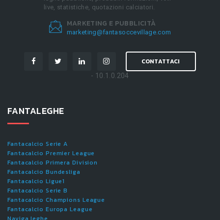
live, statistiche, quotazioni calciatori.
MARKETING E PUBBLICITÀ
marketing@fantasoccevillage.com
CONTATTACI
- 10.1.0.204
FANTALEGHE
Fantacalcio Serie A
Fantacalcio Premier League
Fantacalcio Primera Division
Fantacalcio Bundesliga
Fantacalcio Ligue1
Fantacalcio Serie B
Fantacalcio Champions League
Fantacalcio Europa League
Naviga leghe