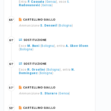
Entra
F. Cassata
(
Genoa
), esce
I.
Radovanović
(
Genoa
)
CARTELLINO GIALLO
65'
Ammonizione
S. Denswil
(
Bologna
)
SOSTITUZIONE
61'
Esce
M. Bani
(
Bologna
), entra
A. Skov Olsen
(
Bologna
)
SOSTITUZIONE
61'
Esce
R. Orsolini
(
Bologna
), entra
N.
Domínguez
(
Bologna
)
CARTELLINO GIALLO
57'
Ammonizione
S. Sturaro
(
Genoa
)
CARTELLINO GIALLO
53'