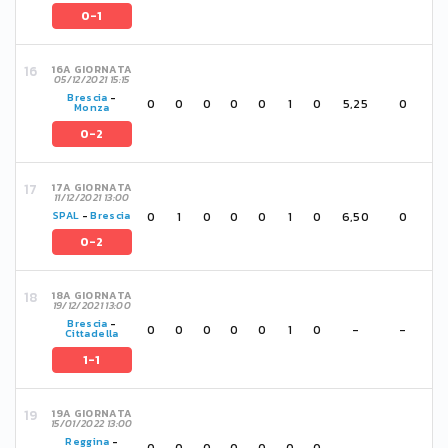
0-1
16A GIORNATA
05/12/2021 15:15
Brescia
-
0
0
0
0
0
1
0
5,25
0
Monza
0-2
17A GIORNATA
11/12/2021 13:00
0
1
0
0
0
1
0
6,50
0
SPAL
-
Brescia
0-2
18A GIORNATA
19/12/2021 13:00
Brescia
-
0
0
0
0
0
1
0
-
-
Cittadella
1-1
19A GIORNATA
15/01/2022 13:00
Reggina
-
0
0
0
0
0
0
0
-
-