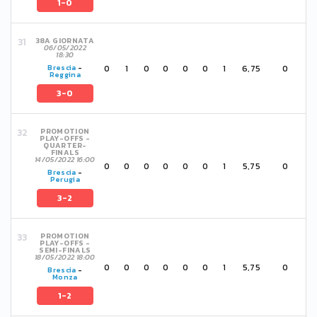
1-0
38A GIORNATA
06/05/2022
18:30
0
1
0
0
0
0
1
6,75
0
Brescia
-
Reggina
3-0
PROMOTION
PLAY-OFFS -
QUARTER-
FINALS
14/05/2022 16:00
0
0
0
0
0
0
1
5,75
0
Brescia
-
Perugia
3-2
PROMOTION
PLAY-OFFS -
SEMI-FINALS
18/05/2022 18:00
0
0
0
0
0
0
1
5,75
0
Brescia
-
Monza
1-2