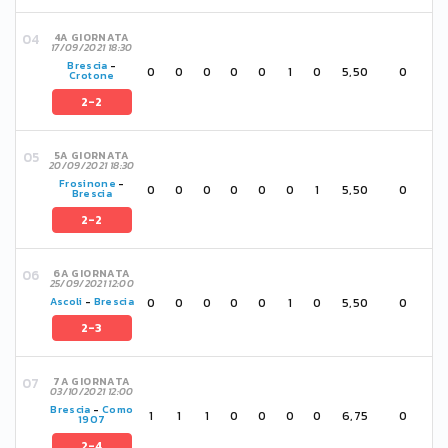
4A GIORNATA
17/09/2021 18:30
Brescia
-
0
0
0
0
0
1
0
5,50
0
Crotone
2-2
5A GIORNATA
20/09/2021 18:30
Frosinone
-
0
0
0
0
0
0
1
5,50
0
Brescia
2-2
6A GIORNATA
25/09/2021 12:00
0
0
0
0
0
1
0
5,50
0
Ascoli
-
Brescia
2-3
7A GIORNATA
03/10/2021 12:00
Brescia
-
Como
1
1
1
0
0
0
0
6,75
0
1907
2-4