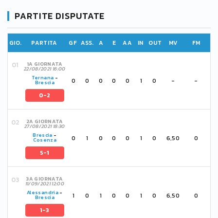
PARTITE DISPUTATE
GIO.
PARTITA
GF
ASS.
A
E
AA
IN
OUT
MV
FM
1A GIORNATA
22/08/2021 16:00
Ternana
-
0
0
0
0
0
1
0
-
-
Brescia
0-2
2A GIORNATA
27/08/2021 18:30
Brescia
-
0
1
0
0
0
1
0
6,50
0
Cosenza
5-1
3A GIORNATA
11/09/2021 12:00
Alessandria
-
1
0
1
0
0
1
0
6,50
0
Brescia
1-3