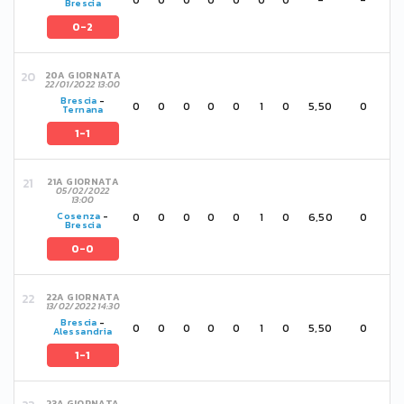
Brescia
0-2
20A GIORNATA
22/01/2022 13:00
Brescia
-
0
0
0
0
0
1
0
5,50
0
Ternana
1-1
21A GIORNATA
05/02/2022
13:00
0
0
0
0
0
1
0
6,50
0
Cosenza
-
Brescia
0-0
22A GIORNATA
13/02/2022 14:30
Brescia
-
0
0
0
0
0
1
0
5,50
0
Alessandria
1-1
23A GIORNATA