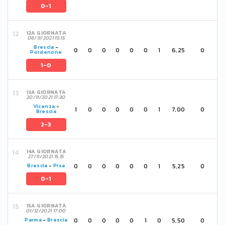
0-1
12A GIORNATA
06/11/2021 15:15
Brescia
-
0
0
0
0
0
0
1
6,25
0
Pordenone
1-0
13A GIORNATA
20/11/2021 17:30
Vicenza
-
1
0
0
0
0
0
1
7,00
0
Brescia
2-3
14A GIORNATA
27/11/2021 15:15
0
0
0
0
0
0
1
5,25
0
Brescia
-
Pisa
0-1
15A GIORNATA
01/12/2021 17:00
0
0
0
0
0
1
0
5,50
0
Parma
-
Brescia