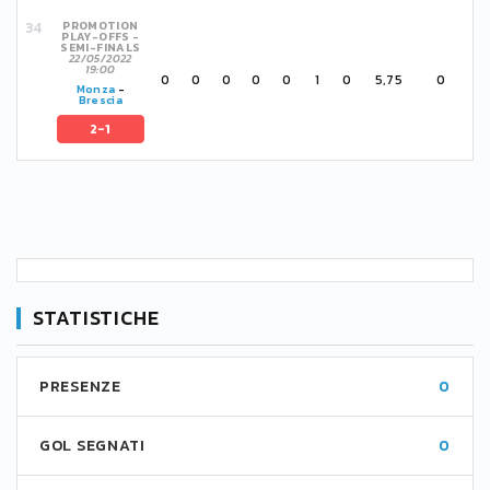
PROMOTION
PLAY-OFFS -
SEMI-FINALS
22/05/2022
19:00
0
0
0
0
0
1
0
5,75
0
Monza
-
Brescia
2-1
STATISTICHE
PRESENZE
0
GOL SEGNATI
0