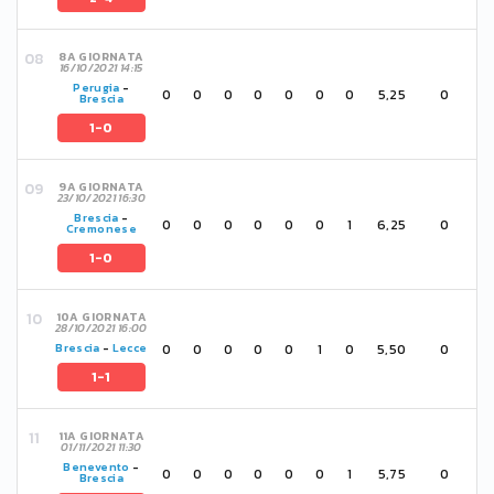
8A GIORNATA
16/10/2021 14:15
Perugia
-
0
0
0
0
0
0
0
5,25
0
Brescia
1-0
9A GIORNATA
23/10/2021 16:30
Brescia
-
0
0
0
0
0
0
1
6,25
0
Cremonese
1-0
10A GIORNATA
28/10/2021 16:00
0
0
0
0
0
1
0
5,50
0
Brescia
-
Lecce
1-1
11A GIORNATA
01/11/2021 11:30
Benevento
-
0
0
0
0
0
0
1
5,75
0
Brescia