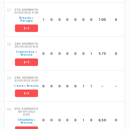
27A GIORNATA
01/03/2022 17:30
Brescia
-
1
0
0
0
0
0
0
7,00
0
Perugia
2-1
28A GIORNATA
05/03/2022 15:15
Cremonese
-
0
0
0
0
0
0
1
5,75
0
Brescia
2-1
29A GIORNATA
12/03/2022 13:00
0
0
0
0
0
1
1
-
-
Lecce
-
Brescia
1-1
37A GIORNATA
30/04/2022
12:00
0
0
0
0
0
1
0
6,50
0
Cittadella
-
Brescia