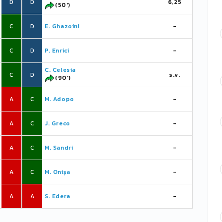
D
D
6,25
(50')
C
D
E. Ghazoini
-
C
D
P. Enrici
-
C. Celesia
C
D
s.v.
(90')
A
C
M. Adopo
-
A
C
J. Greco
-
A
C
M. Sandri
-
A
C
M. Onișa
-
A
A
S. Edera
-