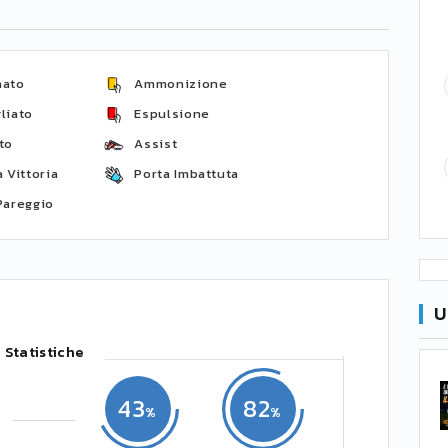
nato
Ammonizione
liato
Espulsione
to
Assist
 Vittoria
Porta Imbattuta
Pareggio
U
Statistiche
43
82