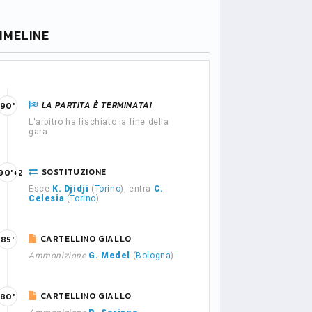
IMELINE
LA PARTITA È TERMINATA!
90'
L'arbitro ha fischiato la fine della
gara.
SOSTITUZIONE
90'+2
Esce
K. Djidji
(
Torino
), entra
C.
Celesia
(
Torino
)
CARTELLINO GIALLO
85'
Ammonizione
G. Medel
(
Bologna
)
CARTELLINO GIALLO
80'