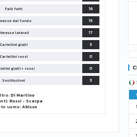
16
Falli fatti
15
messe dal fondo
17
Rimesse laterali
3
Cartellini gialli
0
Cartellini rossi
C
0
ellini gialli + rossi
3
Sostituzioni
SERIE B
CA
CLASSIFICA
Pt
Squadra
PG
Pt
itro:
Di Martino
enti:
Rossi
-
Scarpa
1
Parma
76
38
76
rto uomo:
Abisso
2
Como 1907
67
38
73
3
Venezia
61
38
70