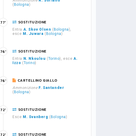
Ammonizione
R. Soriano
(
Bologna
)
SOSTITUZIONE
77'
Entra
A. Skov Olsen
(
Bologna
),
esce
M. Juwara
(
Bologna
)
SOSTITUZIONE
76'
Entra
N. Nkoulou
(
Torino
), esce
A.
Izzo
(
Torino
)
CARTELLINO GIALLO
76'
Ammonizione
F. Santander
(
Bologna
)
SOSTITUZIONE
72'
Esce
M. Svanberg
(
Bologna
)
SOSTITUZIONE
72'