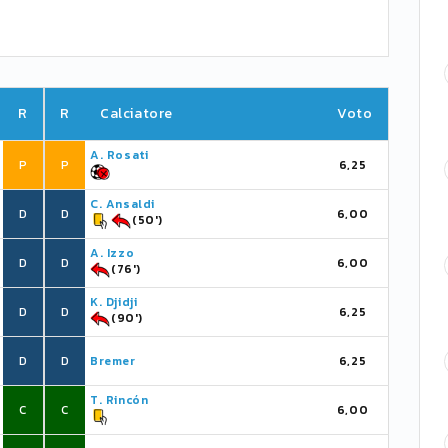
R
R
Calciatore
Voto
A. Rosati
P
P
6,25
C. Ansaldi
D
D
6,00
(50')
A. Izzo
D
D
6,00
(76')
K. Djidji
D
D
6,25
(90')
D
D
Bremer
6,25
T. Rincón
C
C
6,00