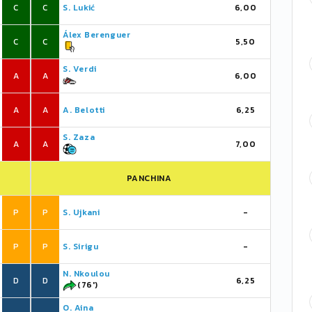
C
C
S. Lukić
6,00
Álex Berenguer
C
C
5,50
S. Verdi
A
A
6,00
A
A
A. Belotti
6,25
S. Zaza
A
A
7,00
PANCHINA
P
P
S. Ujkani
-
P
P
S. Sirigu
-
N. Nkoulou
D
D
6,25
(76')
O. Aina