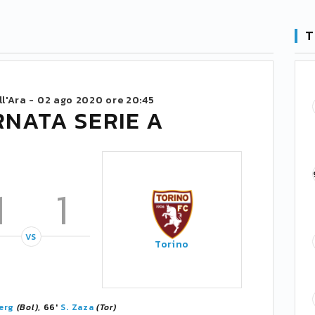
T
l'Ara -
02 ago 2020 ore 20:45
RNATA SERIE A
1
1
VS
Torino
erg
(Bol)
, 66'
S. Zaza
(Tor)