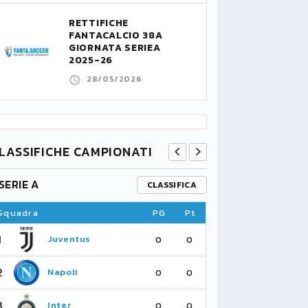
RETTIFICHE
FANTACALCIO 38A
GIORNATA SERIEA
2025-26
28/05/2026
LASSIFICHE CAMPIONATI
SERIE A
PREMIER L
CLASSIFICA
Squadra
PG
Pt
Squadra
1
1
Juventus
Fu
0
0
2
2
Napoli
As
0
0
3
3
Inter
Li
0
0