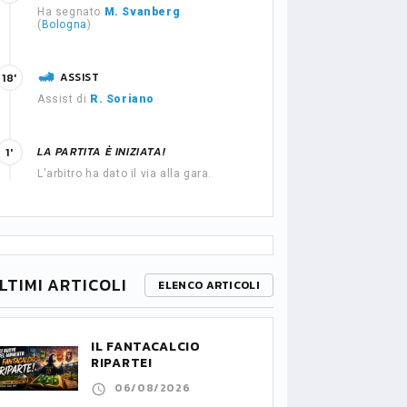
Ha segnato
M. Svanberg
(
Bologna
)
ASSIST
18'
Assist di
R. Soriano
LA PARTITA È INIZIATA!
1'
L'arbitro ha dato il via alla gara.
LTIMI ARTICOLI
ELENCO ARTICOLI
IL FANTACALCIO
RIPARTE!
06/08/2026