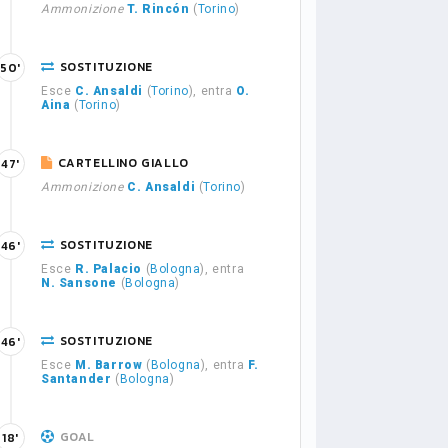
Ammonizione
T. Rincón
(
Torino
)
SOSTITUZIONE
50'
Esce
C. Ansaldi
(
Torino
), entra
O.
Aina
(
Torino
)
CARTELLINO GIALLO
47'
Ammonizione
C. Ansaldi
(
Torino
)
SOSTITUZIONE
46'
Esce
R. Palacio
(
Bologna
), entra
N. Sansone
(
Bologna
)
SOSTITUZIONE
46'
Esce
M. Barrow
(
Bologna
), entra
F.
Santander
(
Bologna
)
GOAL
18'