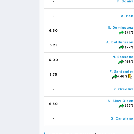
-
F. Bonini
-
A. Poli
N. Domínguez
6,50
(72')
A. Baldursson
6,25
(72')
N. Sansone
6,00
(46')
F. Santander
5,75
(46')
-
R. Orsolini
A. Skov Olsen
6,50
(77')
-
G. Cangiano