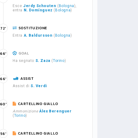
Esce
Jerdy Schouten
(
Bologna
),
entra
N. Domínguez
(
Bologna
)
SOSTITUZIONE
72'
Entra
A. Baldursson
(
Bologna
)
GOAL
66'
Ha segnato
S. Zaza
(
Torino
)
ASSIST
66'
Assist di
S. Verdi
CARTELLINO GIALLO
60'
Ammonizione
Álex Berenguer
(
Torino
)
CARTELLINO GIALLO
56'