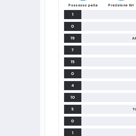
Possesso palla
Precisione tiri
1
0
19
At
7
15
0
4
10
5
T
0
1