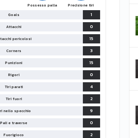
Possesso palla
Precisione tiri
1
Goals
0
Attacchi
15
tacchi pericolosi
3
Corners
15
Punizioni
0
Rigori
4
Tiri parati
2
Tiri fuori
9
iri nello specchio
0
Pali e traverse
2
Fuorigioco