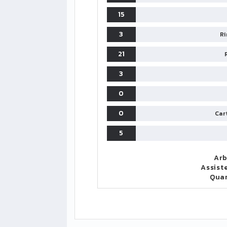
15
3
Ri
21
3
0
0
Cart
5
LIGUE1
CLASSIFICA
CLASSIFI
PG
Pt
Squadra
PG
Arb
Assist
1
PSG
34
90
34
Qua
2
Monaco
34
73
34
3
Brest
34
72
34