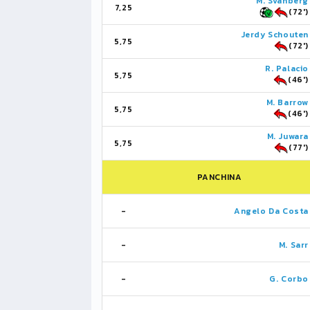
M. Svanberg
7,25
(72')
Jerdy Schouten
5,75
(72')
R. Palacio
5,75
(46')
M. Barrow
5,75
(46')
M. Juwara
5,75
(77')
PANCHINA
-
Angelo Da Costa
-
M. Sarr
-
G. Corbo