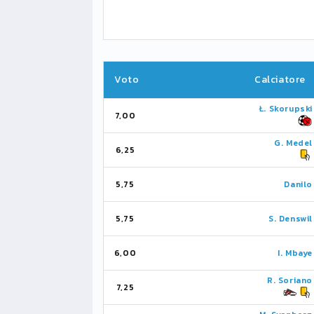
Voto
Calciatore
Ł. Skorupski
7,00
G. Medel
6,25
5,75
Danilo
5,75
S. Denswil
6,00
I. Mbaye
R. Soriano
7,25