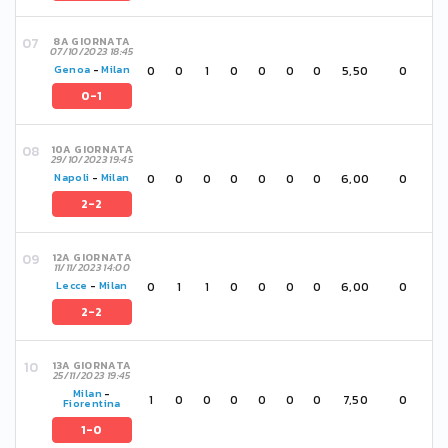
8A GIORNATA
07/10/2023 18:45
0
0
1
0
0
0
0
5,50
0
Genoa
-
Milan
0-1
10A GIORNATA
29/10/2023 19:45
0
0
0
0
0
0
0
6,00
0
Napoli
-
Milan
2-2
12A GIORNATA
11/11/2023 14:00
0
1
1
0
0
0
0
6,00
0
Lecce
-
Milan
2-2
13A GIORNATA
25/11/2023 19:45
Milan
-
1
0
0
0
0
0
0
7,50
0
Fiorentina
1-0