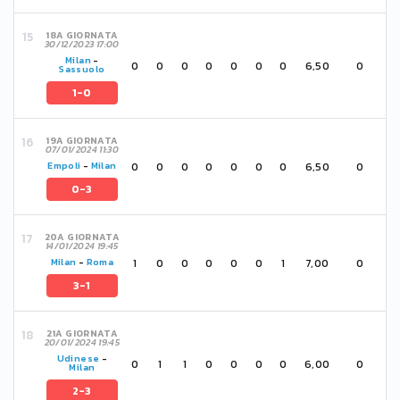
18A GIORNATA
30/12/2023 17:00
Milan
-
0
0
0
0
0
0
0
6,50
0
Sassuolo
1-0
19A GIORNATA
07/01/2024 11:30
0
0
0
0
0
0
0
6,50
0
Empoli
-
Milan
0-3
20A GIORNATA
14/01/2024 19:45
1
0
0
0
0
0
1
7,00
0
Milan
-
Roma
3-1
21A GIORNATA
20/01/2024 19:45
Udinese
-
0
1
1
0
0
0
0
6,00
0
Milan
2-3