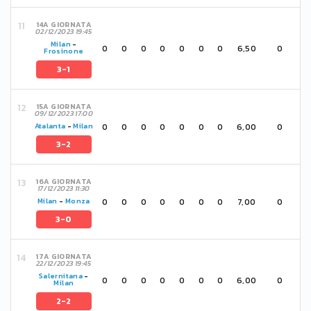
14A GIORNATA
02/12/2023 19:45
Milan
-
0
0
0
0
0
0
0
6,50
0
Frosinone
3-1
15A GIORNATA
09/12/2023 17:00
0
0
0
0
0
0
0
6,00
0
Atalanta
-
Milan
3-2
16A GIORNATA
17/12/2023 11:30
0
0
0
0
0
0
0
7,00
0
Milan
-
Monza
3-0
17A GIORNATA
22/12/2023 19:45
Salernitana
-
0
0
0
0
0
0
0
6,00
0
Milan
2-2