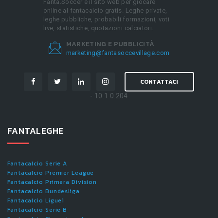
Fanta.Soccer è il sito web per giocare
online al fantacalcio gratis. Leghe private,
leghe pubbliche, probabili formazioni, voti
live, statistiche, quotazioni calciatori.
MARKETING E PUBBLICITÀ
marketing@fantasoccevillage.com
CONTATTACI
- 10.1.0.204
FANTALEGHE
Fantacalcio Serie A
Fantacalcio Premier League
Fantacalcio Primera Division
Fantacalcio Bundesliga
Fantacalcio Ligue1
Fantacalcio Serie B