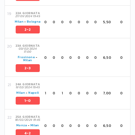
22A GIORNATA
27/01/2024 19:45
0
0
0
0
0
0
0
5,50
0
Milan
-
Bologna
2-2
23A GIORNATA
03/02/2024
17:00
0
0
0
0
0
0
0
6,50
0
Frosinone
-
Milan
2-3
24A GIORNATA
11/02/2024 19:45
1
0
1
0
0
0
0
7,00
0
Milan
-
Napoli
1-0
25A GIORNATA
18/02/2024 19:45
0
0
0
0
0
0
0
6,50
0
Monza
-
Milan
4-2