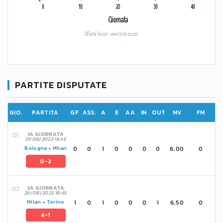
PARTITE DISPUTATE
GIO.
PARTITA
GF
ASS.
A
E
AA
IN
OUT
MV
FM
1A GIORNATA
21/08/2023 18:45
0
0
1
0
0
0
0
6,00
0
Bologna
-
Milan
0-2
2A GIORNATA
26/08/2023 18:45
1
0
1
0
0
0
1
6,50
0
Milan
-
Torino
4-1