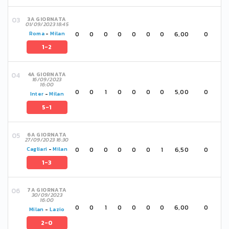
3A GIORNATA
01/09/2023 18:45
0
0
0
0
0
0
0
6,00
0
Roma
-
Milan
1-2
4A GIORNATA
16/09/2023
16:00
0
0
1
0
0
0
0
5,00
0
Inter
-
Milan
5-1
6A GIORNATA
27/09/2023 16:30
0
0
0
0
0
0
1
6,50
0
Cagliari
-
Milan
1-3
7A GIORNATA
30/09/2023
16:00
0
0
1
0
0
0
0
6,00
0
Milan
-
Lazio
2-0