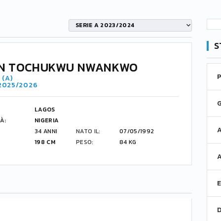
SERIE A 2023/2024
S
ON TOCHUKWU NWANKWO
 (A)
 2025/2026
LAGOS
À:
NIGERIA
34 ANNI
NATO IL:
07/05/1992
198 CM
PESO:
84 KG