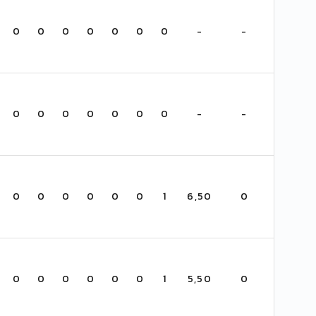
0
0
0
0
0
0
0
-
-
0
0
0
0
0
0
0
-
-
0
0
0
0
0
0
1
6,50
0
0
0
0
0
0
0
1
5,50
0