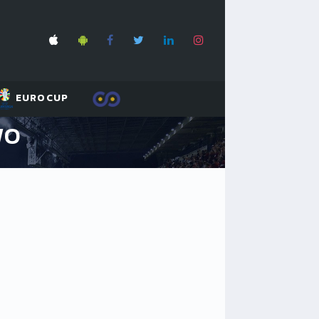
EUROCUP
WO