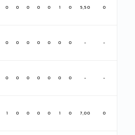
0
0
0
0
0
1
0
5,50
0
0
0
0
0
0
0
0
-
-
0
0
0
0
0
0
0
-
-
1
0
0
0
0
1
0
7,00
0