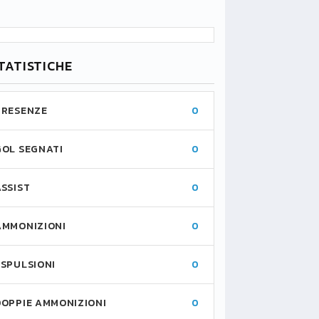
TATISTICHE
PRESENZE
0
GOL SEGNATI
0
ASSIST
0
AMMONIZIONI
0
ESPULSIONI
0
DOPPIE AMMONIZIONI
0