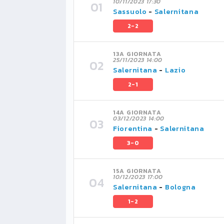
10/11/2023 17:30
Sassuolo
-
Salernitana
2-2
13A GIORNATA
25/11/2023 14:00
Salernitana
-
Lazio
2-1
14A GIORNATA
03/12/2023 14:00
Fiorentina
-
Salernitana
3-0
15A GIORNATA
10/12/2023 17:00
Salernitana
-
Bologna
1-2