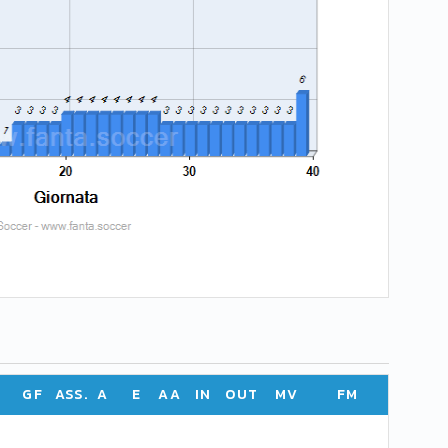
GF
ASS.
A
E
AA
IN
OUT
MV
FM