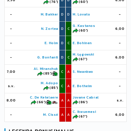
5,50
D
D
6,00
(76')
(60')
-
M. Bakker
D
D
M. Lovato
-
G. Kastanos
-
N. Zortea
D
C
6,00
(60')
-
E. Holm
D
C
E. Bohinen
-
M. Łęgowski
-
G. Bonfanti
D
C
6,00
(67')
Al. Miranchuk
7,00
C
A
S. Nwankwo
-
(85')
M. Adopo
s.v.
C
A
E. Botheim
-
(85')
C. De Ketelaere
Jovane Cabral
8,00
A
A
s.v.
(66')
(86')
C. Ikwuemesi
-
M. Cissé
A
A
6,00
(67')