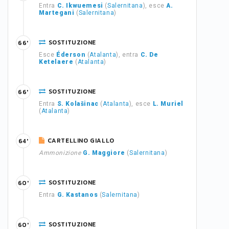
Entra
C. Ikwuemesi
(
Salernitana
), esce
A.
Martegani
(
Salernitana
)
SOSTITUZIONE
66'
Esce
Éderson
(
Atalanta
), entra
C. De
Ketelaere
(
Atalanta
)
SOSTITUZIONE
66'
Entra
S. Kolašinac
(
Atalanta
), esce
L. Muriel
(
Atalanta
)
CARTELLINO GIALLO
64'
Ammonizione
G. Maggiore
(
Salernitana
)
SOSTITUZIONE
60'
Entra
G. Kastanos
(
Salernitana
)
SOSTITUZIONE
60'