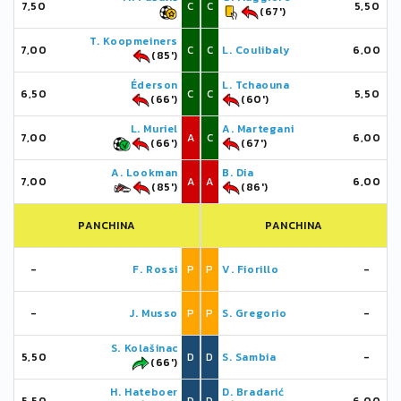
7,50
C
C
5,50
(67')
T. Koopmeiners
7,00
C
C
L. Coulibaly
6,00
(85')
Éderson
L. Tchaouna
6,50
C
C
5,50
(66')
(60')
L. Muriel
A. Martegani
7,00
A
C
6,00
(66')
(67')
A. Lookman
B. Dia
7,00
A
A
6,00
(85')
(86')
PANCHINA
PANCHINA
-
F. Rossi
P
P
V. Fiorillo
-
-
J. Musso
P
P
S. Gregorio
-
S. Kolašinac
5,50
D
D
S. Sambia
-
(66')
H. Hateboer
D. Bradarić