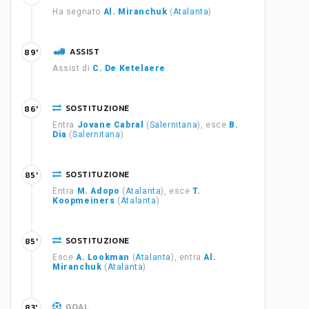
Ha segnato
Al. Miranchuk
(
Atalanta
)
ASSIST
89'
Assist di
C. De Ketelaere
SOSTITUZIONE
86'
Entra
Jovane Cabral
(
Salernitana
), esce
B.
Dia
(
Salernitana
)
SOSTITUZIONE
85'
Entra
M. Adopo
(
Atalanta
), esce
T.
Koopmeiners
(
Atalanta
)
SOSTITUZIONE
85'
Esce
A. Lookman
(
Atalanta
), entra
Al.
Miranchuk
(
Atalanta
)
GOAL
83'