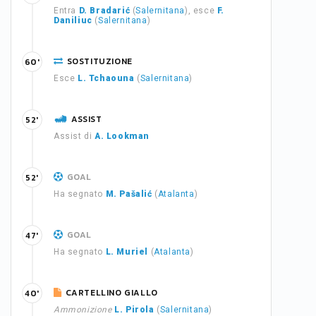
Entra
D. Bradarić
(
Salernitana
), esce
F.
Daniliuc
(
Salernitana
)
SOSTITUZIONE
60'
Esce
L. Tchaouna
(
Salernitana
)
ASSIST
52'
Assist di
A. Lookman
GOAL
52'
Ha segnato
M. Pašalić
(
Atalanta
)
GOAL
47'
Ha segnato
L. Muriel
(
Atalanta
)
CARTELLINO GIALLO
40'
Ammonizione
L. Pirola
(
Salernitana
)