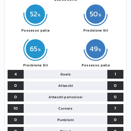
52
50
Possesso palla
Precisione tiri
65
49
Precisione tiri
Possesso palla
4
1
Goals
0
0
Attacchi
0
0
Attacchi pericolosi
10
7
Corners
0
0
Punizioni