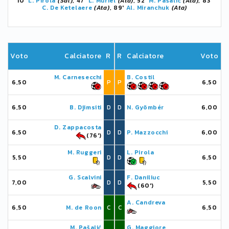
10'
L. Pirola
(Sal)
, 47'
L. Muriel
(Ata)
, 52'
M. Pašalić
(Ata)
, 83'
C. De Ketelaere
(Ata)
, 89'
Al. Miranchuk
(Ata)
Voto
Calciatore
R
R
Calciatore
Voto
M. Carnesecchi
B. Costil
6,50
P
P
6,50
6,50
B. Djimsiti
D
D
N. Gyömbér
6,00
D. Zappacosta
6,50
D
D
P. Mazzocchi
6,00
(76')
M. Ruggeri
L. Pirola
5,50
D
D
6,50
G. Scalvini
F. Daniliuc
7,00
D
D
5,50
(60')
A. Candreva
6,50
M. de Roon
C
C
6,50
M. Pašalić
G. Maggiore