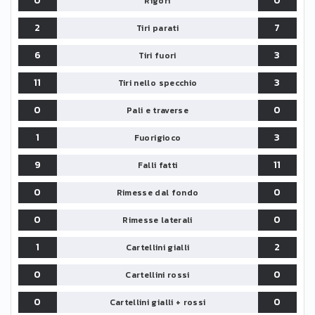
0
0
Rigori
2
7
Tiri parati
6
3
Tiri fuori
11
3
Tiri nello specchio
0
0
Pali e traverse
1
3
Fuorigioco
9
11
Falli fatti
0
0
Rimesse dal fondo
0
0
Rimesse laterali
1
2
Cartellini gialli
0
0
Cartellini rossi
0
0
Cartellini gialli + rossi