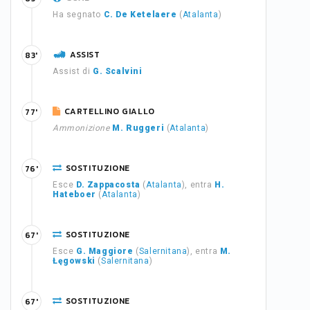
Ha segnato
C. De Ketelaere
(
Atalanta
)
ASSIST
83'
Assist di
G. Scalvini
CARTELLINO GIALLO
77'
Ammonizione
M. Ruggeri
(
Atalanta
)
SOSTITUZIONE
76'
Esce
D. Zappacosta
(
Atalanta
), entra
H.
Hateboer
(
Atalanta
)
SOSTITUZIONE
67'
Esce
G. Maggiore
(
Salernitana
), entra
M.
Łęgowski
(
Salernitana
)
SOSTITUZIONE
67'