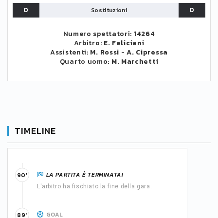
0
0
Sostituzioni
Numero spettatori:
14264
Arbitro:
E. Feliciani
Assistenti:
M. Rossi
-
A. Cipressa
Quarto uomo:
M. Marchetti
TIMELINE
LA PARTITA È TERMINATA!
90'
L'arbitro ha fischiato la fine della gara.
GOAL
89'