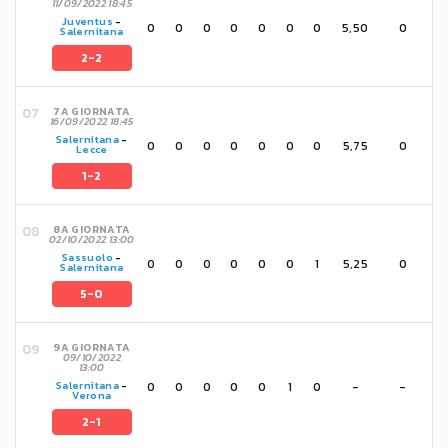
11/09/2022 18:45
Juventus
-
0
0
0
0
0
0
0
5,50
0
Salernitana
2-2
7A GIORNATA
16/09/2022 18:45
Salernitana
-
0
0
0
0
0
0
0
5,75
0
Lecce
1-2
8A GIORNATA
02/10/2022 13:00
Sassuolo
-
0
0
0
0
0
0
1
5,25
0
Salernitana
5-0
9A GIORNATA
09/10/2022
13:00
0
0
0
0
0
1
0
-
-
Salernitana
-
Verona
2-1