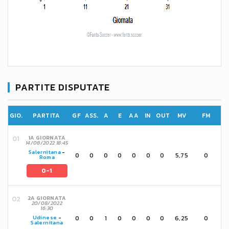
PARTITE DISPUTATE
GIO.
PARTITA
GF
ASS.
A
E
AA
IN
OUT
MV
FM
1A GIORNATA
14/08/2022 18:45
Salernitana
-
0
0
0
0
0
0
0
5,75
0
Roma
0-1
2A GIORNATA
20/08/2022
16:30
0
0
1
0
0
0
0
6,25
0
Udinese
-
Salernitana