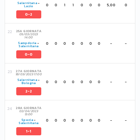
Salernitana
-
0
0
1
1
0
0
0
5,00
0
Lazio
0-2
25A GIORNATA
05/03/2023
14:00
0
0
0
0
0
0
0
-
-
Sampdoria
-
Salernitana
0-0
27A GIORNATA
18/03/2023 17:00
Salernitana
-
0
0
0
0
0
0
0
-
-
Bologna
2-2
28A GIORNATA
02/04/2023
13:00
0
0
0
0
0
0
0
-
-
Spezia
-
Salernitana
1-1