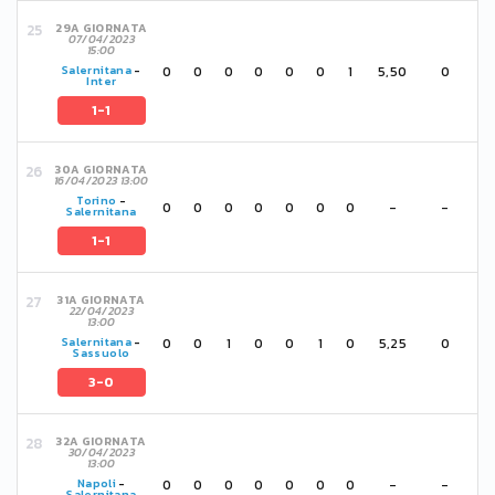
29A GIORNATA
07/04/2023
15:00
0
0
0
0
0
0
1
5,50
0
Salernitana
-
Inter
1-1
30A GIORNATA
16/04/2023 13:00
Torino
-
0
0
0
0
0
0
0
-
-
Salernitana
1-1
31A GIORNATA
22/04/2023
13:00
0
0
1
0
0
1
0
5,25
0
Salernitana
-
Sassuolo
3-0
32A GIORNATA
30/04/2023
13:00
0
0
0
0
0
0
0
-
-
Napoli
-
Salernitana