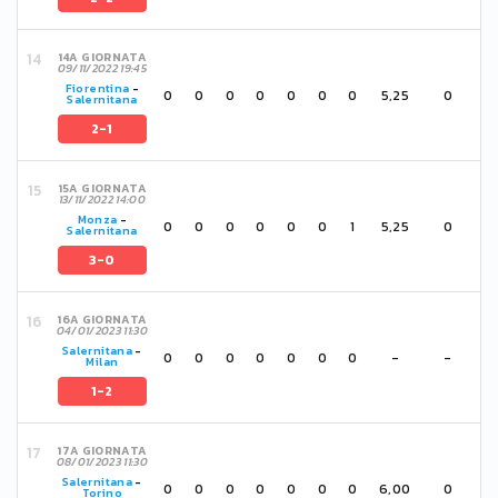
14A GIORNATA
09/11/2022 19:45
Fiorentina
-
0
0
0
0
0
0
0
5,25
0
Salernitana
2-1
15A GIORNATA
13/11/2022 14:00
Monza
-
0
0
0
0
0
0
1
5,25
0
Salernitana
3-0
16A GIORNATA
04/01/2023 11:30
Salernitana
-
0
0
0
0
0
0
0
-
-
Milan
1-2
17A GIORNATA
08/01/2023 11:30
Salernitana
-
0
0
0
0
0
0
0
6,00
0
Torino