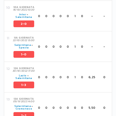
10A GIORNATA
16/10/2022 10:30
Inter
-
0
0
0
0
0
1
0
-
-
Salernitana
2-0
11A GIORNATA
22/10/2022 13:00
Salernitana
-
0
0
0
0
0
1
0
-
-
Spezia
1-0
12A GIORNATA
30/10/2022 17:00
Lazio
-
0
0
0
0
0
1
0
6,25
0
Salernitana
1-3
13A GIORNATA
05/11/2022 14:00
Salernitana
-
0
0
0
0
0
0
0
5,50
0
Cremonese
2-2