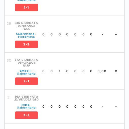
1-1
33A GIORNATA
03/05/2023
16:00
0
0
0
0
0
0
0
-
-
Salernitana
-
Fiorentina
3-3
34A GIORNATA
08/05/2023
16:30
0
0
1
0
0
0
0
5,00
0
Empoli
-
Salernitana
2-1
36A GIORNATA
22/05/2023 16:30
Roma
-
0
0
0
0
0
0
0
-
-
Salernitana
2-2