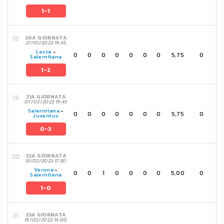
1-1
20A GIORNATA
27/01/2023 19:45
Lecce
-
0
0
0
0
0
0
0
5,75
0
Salernitana
1-2
21A GIORNATA
07/02/2023 19:45
Salernitana
-
0
0
0
0
0
0
0
5,75
0
Juventus
0-3
22A GIORNATA
13/02/2023 17:30
Verona
-
0
0
1
0
0
0
0
5,00
0
Salernitana
1-0
23A GIORNATA
19/02/2023 14:00