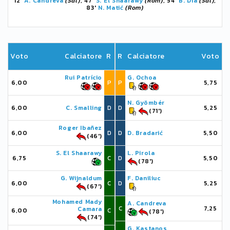
12'
A. Candreva
(Sal)
, 47'
S. El Shaarawy
(Rom)
, 54'
B. Dia
(Sal)
,
83'
N. Matić
(Rom)
Voto
Calciatore
R
R
Calciatore
Voto
Rui Patrício
G. Ochoa
6,00
P
P
5,75
N. Gyömbér
6,00
C. Smalling
D
D
5,25
(71')
Roger Ibañez
6,00
D
D
D. Bradarić
5,50
(46')
S. El Shaarawy
L. Pirola
6,75
C
D
5,50
(78')
G. Wijnaldum
F. Daniliuc
6,00
C
D
5,25
(67')
Mohamed Mady
A. Candreva
C
7,25
Camara
6,00
C
(78')
(74')
G. Kastanos