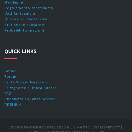
Maxileghe
Regolamento fantacalcio
Voti fantacalcio
Quotazioni fantacalcio
Statistiche calciatori
Probabili formazioni
QUICK LINKS
Home
Forum
Fanta.Soccer Magazine
Le vignette di Fanta.Soccer
FAQ
Pubblicità su Fanta.Soccer
PREMIUM
2026
©
FANTASOCCERVILLAGE S.R.L.S.
-
NOTE LEGALI
|
PRIVACY
|
TERMINI E CONDIZIONI DI UTILIZZO DEI SERVIZI