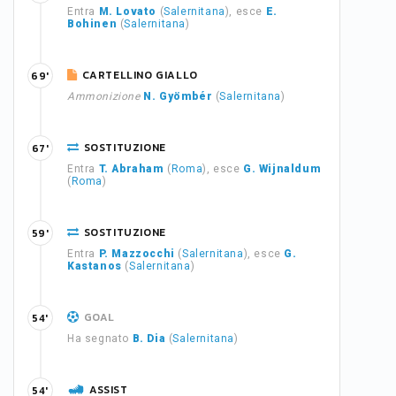
Entra
M. Lovato
(
Salernitana
), esce
E.
Bohinen
(
Salernitana
)
CARTELLINO GIALLO
69'
Ammonizione
N. Gyömbér
(
Salernitana
)
SOSTITUZIONE
67'
Entra
T. Abraham
(
Roma
), esce
G. Wijnaldum
(
Roma
)
SOSTITUZIONE
59'
Entra
P. Mazzocchi
(
Salernitana
), esce
G.
Kastanos
(
Salernitana
)
GOAL
54'
Ha segnato
B. Dia
(
Salernitana
)
ASSIST
54'