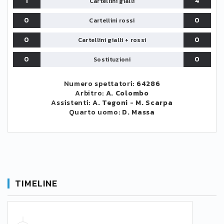
1
4
Cartellini gialli
0
0
Cartellini rossi
0
0
Cartellini gialli + rossi
0
0
Sostituzioni
Numero spettatori:
64286
Arbitro:
A. Colombo
Assistenti:
A. Tegoni
-
M. Scarpa
Quarto uomo:
D. Massa
TIMELINE