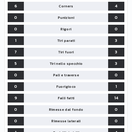
6
4
Corners
0
0
Punizioni
0
0
Rigori
1
3
Tiri parati
7
3
Tiri fuori
5
3
Tiri nello specchio
0
0
Pali e traverse
0
1
Fuorigioco
9
14
Falli fatti
0
0
Rimesse dal fondo
0
0
Rimesse laterali