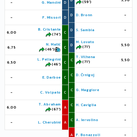
D
5,50
(59')
-
G. Mancini
D
D
D. Bronn
-
-
F. Missori
D
B. Cristante
D
S. Sambia
-
6,00
C
(74')
M. Lovato
N. Matić
D
5,50
(71')
6,75
C
(46')
T. Vilhena
L. Pellegrini
C
5,50
(71')
6,50
C
(46')
C
D. Črnigoj
-
-
E. Darboe
C
C
G. Maggiore
-
-
C. Volpato
C
T. Abraham
C
H. Caviglia
-
6,00
A
(67')
C
A. Iervolino
-
-
L. Cherubini
A
A
F. Bonazzoli
-