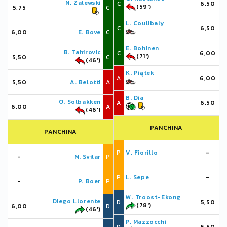
N. Zalewski
C
6,50
(59')
5,75
C
L. Coulibaly
C
6,50
6,00
E. Bove
C
E. Bohinen
B. Tahirovic
C
6,00
(71')
5,50
C
(46')
K. Piątek
A
6,00
5,50
A. Belotti
A
B. Dia
O. Solbakken
A
6,50
6,00
A
(46')
PANCHINA
PANCHINA
P
V. Fiorillo
-
-
M. Svilar
P
P
L. Sepe
-
-
P. Boer
P
W. Troost-Ekong
Diego Llorente
D
5,50
(78')
6,00
D
(46')
P. Mazzocchi