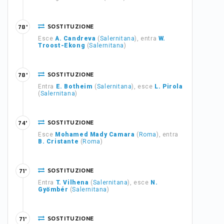
SOSTITUZIONE
78'
Esce
A. Candreva
(
Salernitana
), entra
W.
Troost-Ekong
(
Salernitana
)
SOSTITUZIONE
78'
Entra
E. Botheim
(
Salernitana
), esce
L. Pirola
(
Salernitana
)
SOSTITUZIONE
74'
Esce
Mohamed Mady Camara
(
Roma
), entra
B. Cristante
(
Roma
)
SOSTITUZIONE
71'
Entra
T. Vilhena
(
Salernitana
), esce
N.
Gyömbér
(
Salernitana
)
SOSTITUZIONE
71'