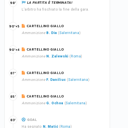
LA PARTITA È TERMINATA!
98'
L'arbitro ha fischiato la fine della gara.
CARTELLINO GIALLO
90'+5
Ammonizione
B. Dia
(
Salernitana
)
CARTELLINO GIALLO
90'+4
Ammonizione
N. Zalewski
(
Roma
)
CARTELLINO GIALLO
87'
Ammonizione
F. Daniliuc
(
Salernitana
)
CARTELLINO GIALLO
85'
Ammonizione
G. Ochoa
(
Salernitana
)
GOAL
83'
Ha segnato
N. Matić
(
Roma
)