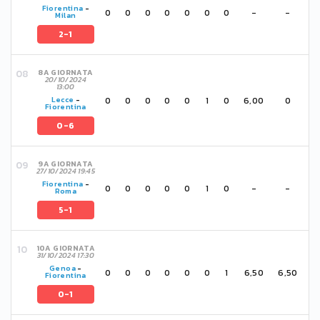
Fiorentina
-
0
0
0
0
0
0
0
-
-
Milan
2-1
8A GIORNATA
20/10/2024
13:00
0
0
0
0
0
1
0
6,00
0
Lecce
-
Fiorentina
0-6
9A GIORNATA
27/10/2024 19:45
Fiorentina
-
0
0
0
0
0
1
0
-
-
Roma
5-1
10A GIORNATA
31/10/2024 17:30
Genoa
-
0
0
0
0
0
0
1
6,50
6,50
Fiorentina
0-1