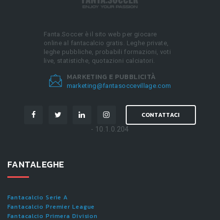
Fanta.Soccer è il sito web per giocare
online al fantacalcio gratis. Leghe private,
leghe pubbliche, probabili formazioni, voti
live, statistiche, quotazioni calciatori.
MARKETING E PUBBLICITÀ
marketing@fantasoccevillage.com
CONTATTACI
- 10.1.0.204
FANTALEGHE
Fantacalcio Serie A
Fantacalcio Premier League
Fantacalcio Primera Division