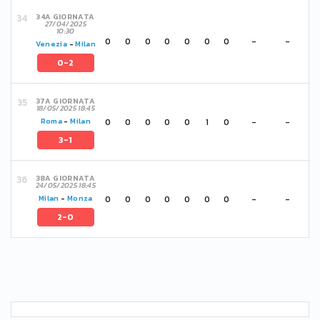
34A GIORNATA
27/04/2025
10:30
0
0
0
0
0
0
0
-
-
Venezia
-
Milan
0-2
37A GIORNATA
18/05/2025 18:45
0
0
0
0
0
1
0
-
-
Roma
-
Milan
3-1
38A GIORNATA
24/05/2025 18:45
0
0
0
0
0
0
0
-
-
Milan
-
Monza
2-0