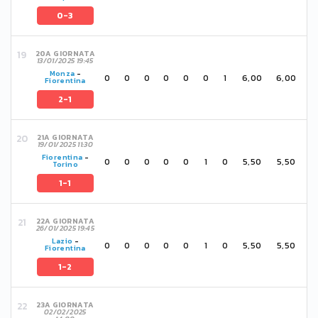
0-3
20A GIORNATA
13/01/2025 19:45
Monza
-
0
0
0
0
0
0
1
6,00
6,00
Fiorentina
2-1
21A GIORNATA
19/01/2025 11:30
Fiorentina
-
0
0
0
0
0
1
0
5,50
5,50
Torino
1-1
22A GIORNATA
26/01/2025 19:45
Lazio
-
0
0
0
0
0
1
0
5,50
5,50
Fiorentina
1-2
23A GIORNATA
02/02/2025