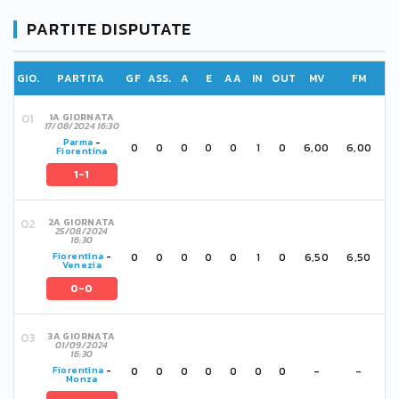
PARTITE DISPUTATE
GIO.
PARTITA
GF
ASS.
A
E
AA
IN
OUT
MV
FM
1A GIORNATA
17/08/2024 16:30
Parma
-
0
0
0
0
0
1
0
6,00
6,00
Fiorentina
1-1
2A GIORNATA
25/08/2024
16:30
0
0
0
0
0
1
0
6,50
6,50
Fiorentina
-
Venezia
0-0
3A GIORNATA
01/09/2024
16:30
0
0
0
0
0
0
0
-
-
Fiorentina
-
Monza