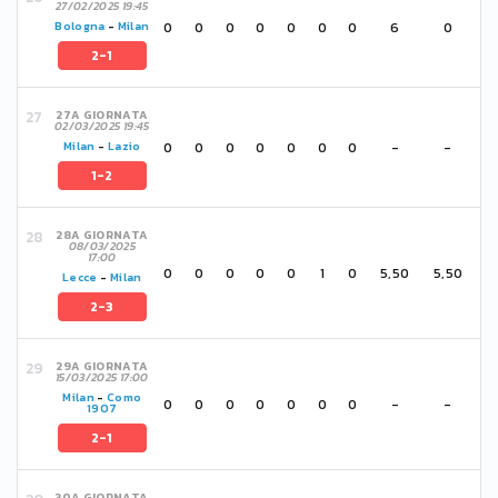
27/02/2025 19:45
0
0
0
0
0
0
0
6
0
Bologna
-
Milan
2-1
27A GIORNATA
02/03/2025 19:45
0
0
0
0
0
0
0
-
-
Milan
-
Lazio
1-2
28A GIORNATA
08/03/2025
17:00
0
0
0
0
0
1
0
5,50
5,50
Lecce
-
Milan
2-3
29A GIORNATA
15/03/2025 17:00
Milan
-
Como
0
0
0
0
0
0
0
-
-
1907
2-1
30A GIORNATA