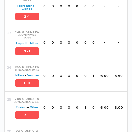
14:00
0
0
0
0
0
0
0
-
-
Fiorentina
-
Genoa
2-1
24A GIORNATA
08/02/2025
17:00
0
0
0
0
0
0
0
-
-
Empoli
-
Milan
0-2
25A GIORNATA
15/02/2025 19:45
0
0
0
0
0
0
1
6,00
6,50
Milan
-
Verona
1-0
26A GIORNATA
22/02/2025 17:00
0
0
0
0
0
1
0
6,00
6,00
Torino
-
Milan
2-1
9A GIORNATA