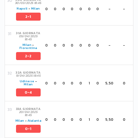
30/03/2025 18:45
0
0
0
0
0
0
0
-
-
Napoli
-
Milan
2-1
31A GIORNATA
05/04/2025
18:45
0
0
0
0
0
0
0
-
-
Milan
-
Fiorentina
2-2
32A GIORNATA
11/04/2025 18:45
Udinese
-
0
0
0
0
0
1
0
5,50
0
Milan
0-4
33A GIORNATA
20/04/2025
18:45
0
0
0
0
0
1
0
5,50
0
Milan
-
Atalanta
0-1