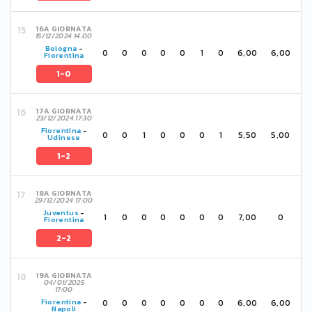
16A GIORNATA
15/12/2024 14:00
Bologna
-
0
0
0
0
0
1
0
6,00
6,00
Fiorentina
1-0
17A GIORNATA
23/12/2024 17:30
Fiorentina
-
0
0
1
0
0
0
1
5,50
5,00
Udinese
1-2
18A GIORNATA
29/12/2024 17:00
Juventus
-
1
0
0
0
0
0
0
7,00
0
Fiorentina
2-2
19A GIORNATA
04/01/2025
17:00
0
0
0
0
0
0
0
6,00
6,00
Fiorentina
-
Napoli