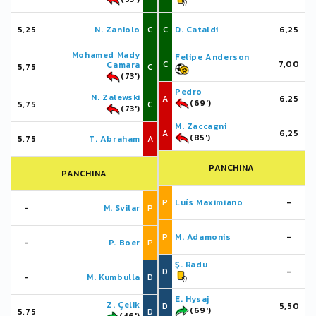
5,25
N. Zaniolo
C
C
D. Cataldi
6,25
Mohamed Mady
Felipe Anderson
C
7,00
Camara
5,75
C
(73')
Pedro
N. Zalewski
A
6,25
(69')
5,75
C
(73')
M. Zaccagni
A
6,25
(85')
5,75
T. Abraham
A
PANCHINA
PANCHINA
P
Luís Maximiano
-
-
M. Svilar
P
P
M. Adamonis
-
-
P. Boer
P
Ş. Radu
D
-
-
M. Kumbulla
D
E. Hysaj
Z. Çelik
D
5,50
(69')
5,75
D
(46')