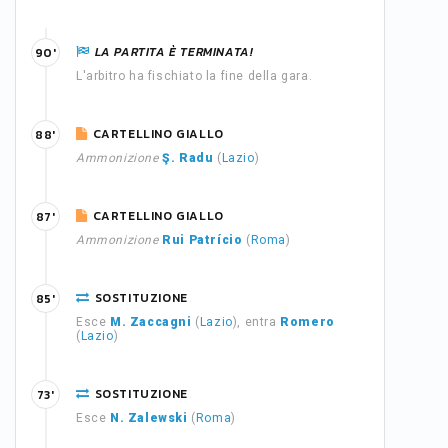
LA PARTITA È TERMINATA!
90'
L'arbitro ha fischiato la fine della gara.
CARTELLINO GIALLO
88'
Ammonizione
Ş. Radu
(
Lazio
)
CARTELLINO GIALLO
87'
Ammonizione
Rui Patrício
(
Roma
)
SOSTITUZIONE
85'
Esce
M. Zaccagni
(
Lazio
), entra
Romero
(
Lazio
)
SOSTITUZIONE
73'
Esce
N. Zalewski
(
Roma
)