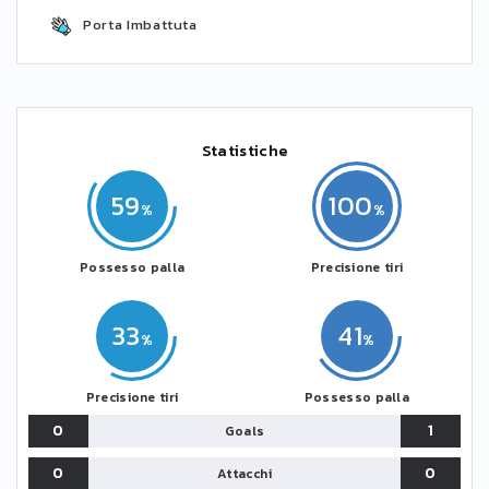
Porta Imbattuta
Statistiche
59
100
Possesso palla
Precisione tiri
33
41
Precisione tiri
Possesso palla
0
1
Goals
0
0
Attacchi