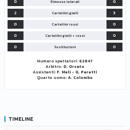
0
0
Rimesse laterali
2
3
Cartellini gialli
0
0
Cartellini rossi
0
0
Cartellini gialli + rossi
0
0
Sostituzioni
Numero spettatori:
62847
Arbitro:
D. Orsato
Assistenti:
F. Meli
-
G. Peretti
Quarto uomo:
A. Colombo
TIMELINE