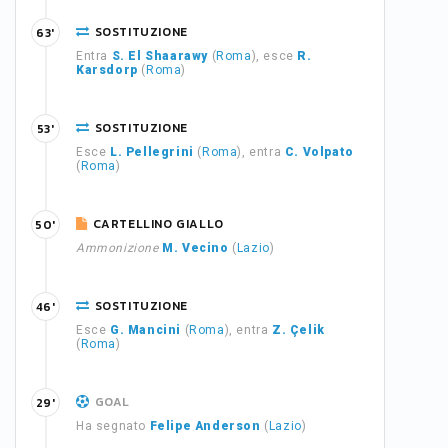
SOSTITUZIONE
63'
Entra
S. El Shaarawy
(
Roma
), esce
R.
Karsdorp
(
Roma
)
SOSTITUZIONE
53'
Esce
L. Pellegrini
(
Roma
), entra
C. Volpato
(
Roma
)
CARTELLINO GIALLO
50'
Ammonizione
M. Vecino
(
Lazio
)
SOSTITUZIONE
46'
Esce
G. Mancini
(
Roma
), entra
Z. Çelik
(
Roma
)
GOAL
29'
Ha segnato
Felipe Anderson
(
Lazio
)