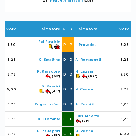
29'
Felipe Anderson
(Laz)
Voto
Calciatore
R
R
Calciatore
Voto
Rui Patrício
5,50
P
P
I. Provedel
6,25
5,25
C. Smalling
D
D
A. Romagnoli
6,25
R. Karsdorp
M. Lazzari
5,75
D
D
5,50
(63')
(69')
G. Mancini
5,00
D
D
N. Casale
5,75
(46')
5,75
Roger Ibañez
D
D
A. Marušić
6,25
Luis Alberto
5,75
B. Cristante
C
C
6,25
(71')
L. Pellegrini
M. Vecino
5,75
C
C
6,00
(53')