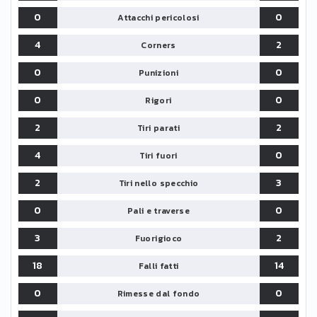
0
0
Attacchi pericolosi
4
2
Corners
0
0
Punizioni
0
0
Rigori
2
2
Tiri parati
4
0
Tiri fuori
2
3
Tiri nello specchio
0
0
Pali e traverse
3
2
Fuorigioco
18
14
Falli fatti
0
0
Rimesse dal fondo