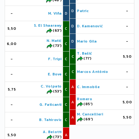
D
Patric
-
-
M. Viña
D
S. El Shaarawy
D
D. Kamenović
-
5,50
C
(63')
N. Matić
D
Mario Gila
-
6,00
C
(73')
T. Bašić
C
5,50
(71')
-
F. Tripi
C
C
Marcos Antônio
-
-
E. Bove
C
C. Volpato
A
C. Immobile
-
5,75
C
(53')
Romero
A
5,00
(85')
-
G. Faticanti
C
M. Cancellieri
A
5,50
(69')
-
B. Tahirovic
C
A. Belotti
5,50
A
(73')