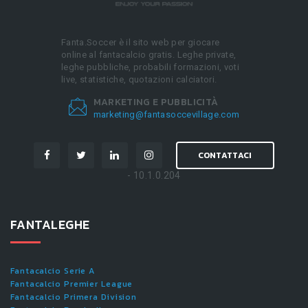
Fanta.Soccer è il sito web per giocare
online al fantacalcio gratis. Leghe private,
leghe pubbliche, probabili formazioni, voti
live, statistiche, quotazioni calciatori.
MARKETING E PUBBLICITÀ
marketing@fantasoccevillage.com
CONTATTACI
- 10.1.0.204
FANTALEGHE
Fantacalcio Serie A
Fantacalcio Premier League
Fantacalcio Primera Division