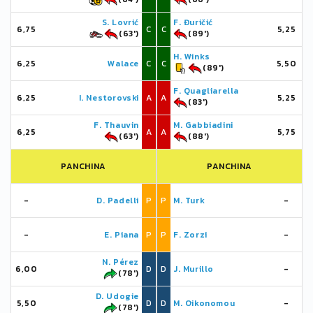
S. Lovrić
F. Đuričić
6,75
C
C
5,25
(63')
(89')
H. Winks
6,25
Walace
C
C
5,50
(89')
F. Quagliarella
6,25
I. Nestorovski
A
A
5,25
(83')
F. Thauvin
M. Gabbiadini
6,25
A
A
5,75
(63')
(88')
PANCHINA
PANCHINA
-
D. Padelli
P
P
M. Turk
-
-
E. Piana
P
P
F. Zorzi
-
N. Pérez
6,00
D
D
J. Murillo
-
(78')
D. Udogie
5,50
D
D
M. Oikonomou
-
(78')