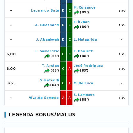
M. Cuisance
-
Leonardo Buta
D
C
s.v.
(89')
E. İlkhan
-
A. Guessand
D
C
s.v.
(89')
-
J. Abankwah
D
C
L. Malagrida
-
L. Samardzic
F. Paoletti
6,00
C
C
s.v.
(63')
(88')
T. Arslan
Jesé Rodríguez
6,00
C
A
s.v.
(63')
(83')
S. Pafundi
s.v.
C
A
M. De Luca
-
(84')
S. Lammers
-
Vivaldo Semedo
A
A
s.v.
(88')
LEGENDA BONUS/MALUS