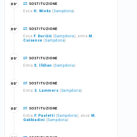
SOSTITUZIONE
89'
Esce
H. Winks
(
Sampdoria
)
SOSTITUZIONE
89'
Esce
F. Đuričić
(
Sampdoria
), entra
M.
Cuisance
(
Sampdoria
)
SOSTITUZIONE
89'
Entra
E. İlkhan
(
Sampdoria
)
SOSTITUZIONE
88'
Entra
S. Lammers
(
Sampdoria
)
SOSTITUZIONE
88'
Entra
F. Paoletti
(
Sampdoria
), esce
M.
Gabbiadini
(
Sampdoria
)