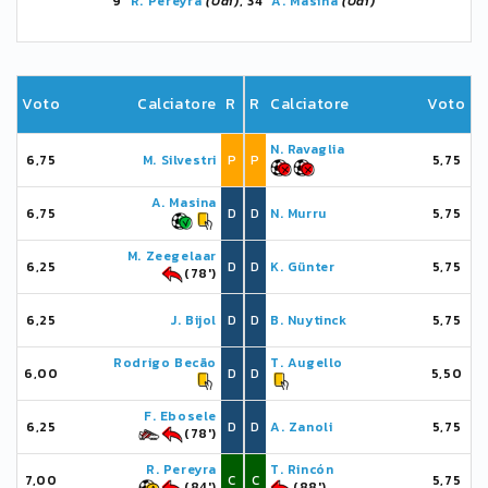
9'
R. Pereyra
(Udi)
, 34'
A. Masina
(Udi)
Voto
Calciatore
R
R
Calciatore
Voto
N. Ravaglia
6,75
M. Silvestri
P
P
5,75
A. Masina
6,75
D
D
N. Murru
5,75
M. Zeegelaar
6,25
D
D
K. Günter
5,75
(78')
6,25
J. Bijol
D
D
B. Nuytinck
5,75
Rodrigo Becão
T. Augello
6,00
D
D
5,50
F. Ebosele
6,25
D
D
A. Zanoli
5,75
(78')
R. Pereyra
T. Rincón
7,00
C
C
5,75
(84')
(88')