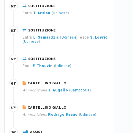
SOSTITUZIONE
63'
Entra
T. Arslan
(
Udinese
)
SOSTITUZIONE
63'
Entra
L. Samardzic
(
Udinese
), esce
S. Lovrić
(
Udinese
)
SOSTITUZIONE
63'
Esce
F. Thauvin
(
Udinese
)
CARTELLINO GIALLO
61'
Ammonizione
T. Augello
(
Sampdoria
)
CARTELLINO GIALLO
57'
Ammonizione
Rodrigo Becão
(
Udinese
)
ASSIST
34'