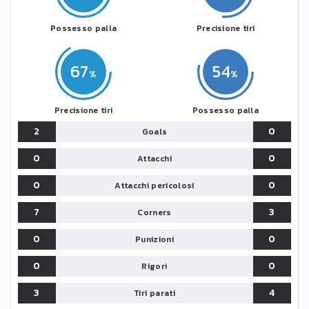
Possesso palla
Precisione tiri
67
54
Precisione tiri
Possesso palla
2
0
Goals
0
0
Attacchi
0
0
Attacchi pericolosi
7
3
Corners
0
0
Punizioni
0
0
Rigori
3
4
Tiri parati