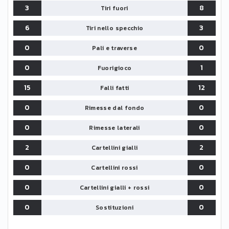
3
8
Tiri fuori
6
3
Tiri nello specchio
0
0
Pali e traverse
0
1
Fuorigioco
15
12
Falli fatti
0
0
Rimesse dal fondo
0
0
Rimesse laterali
2
2
Cartellini gialli
0
0
Cartellini rossi
0
0
Cartellini gialli + rossi
0
0
Sostituzioni