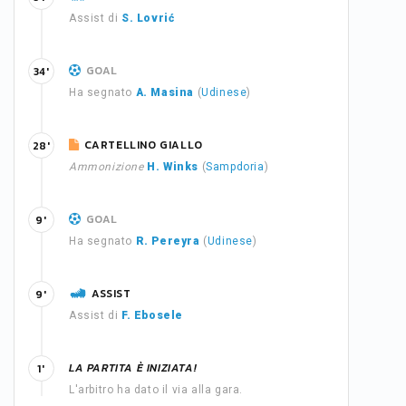
Assist di
S. Lovrić
GOAL
34'
Ha segnato
A. Masina
(
Udinese
)
CARTELLINO GIALLO
28'
Ammonizione
H. Winks
(
Sampdoria
)
GOAL
9'
Ha segnato
R. Pereyra
(
Udinese
)
ASSIST
9'
Assist di
F. Ebosele
LA PARTITA È INIZIATA!
1'
L'arbitro ha dato il via alla gara.