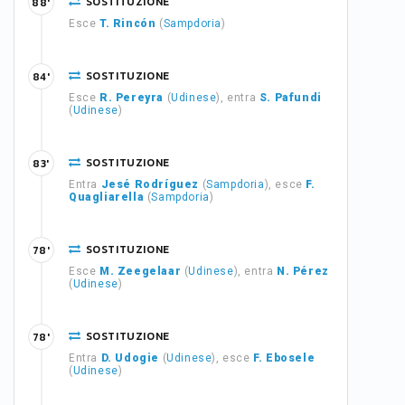
SOSTITUZIONE
88'
Esce
T. Rincón
(
Sampdoria
)
SOSTITUZIONE
84'
Esce
R. Pereyra
(
Udinese
), entra
S. Pafundi
(
Udinese
)
SOSTITUZIONE
83'
Entra
Jesé Rodríguez
(
Sampdoria
), esce
F.
Quagliarella
(
Sampdoria
)
SOSTITUZIONE
78'
Esce
M. Zeegelaar
(
Udinese
), entra
N. Pérez
(
Udinese
)
SOSTITUZIONE
78'
Entra
D. Udogie
(
Udinese
), esce
F. Ebosele
(
Udinese
)