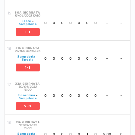
30A GIORNATA
16/04/2023 10:30
Lecce
-
0
0
0
0
0
0
0
-
-
Sampdoria
1-1
31A GIORNATA
22/04/2023 18:45
Sampdoria
-
0
0
0
0
0
0
0
-
-
Spezia
1-1
32A GIORNATA
30/04/2023
16:00
0
0
0
0
0
0
0
-
-
Fiorentina
-
Sampdoria
5-0
33A GIORNATA
03/05/2023
16:00
0
0
0
0
0
1
0
6,00
0
Sampdoria
-