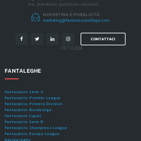
live, statistiche, quotazioni calciatori.
MARKETING E PUBBLICITÀ
marketing@fantasoccevillage.com
CONTATTACI
- 10.1.0.204
FANTALEGHE
Fantacalcio Serie A
Fantacalcio Premier League
Fantacalcio Primera Division
Fantacalcio Bundesliga
Fantacalcio Ligue1
Fantacalcio Serie B
Fantacalcio Champions League
Fantacalcio Europa League
Naviga leghe