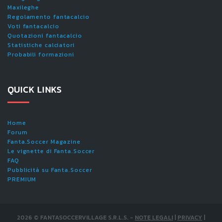
Maxileghe
Regolamento fantacalcio
Voti fantacalcio
Quotazioni fantacalcio
Statistiche calciatori
Probabili formazioni
QUICK LINKS
Home
Forum
Fanta.Soccer Magazine
Le vignette di Fanta.Soccer
FAQ
Pubblicità su Fanta.Soccer
PREMIUM
2026
©
FANTASOCCERVILLAGE S.R.L.S.
-
NOTE LEGALI
|
PRIVACY
|