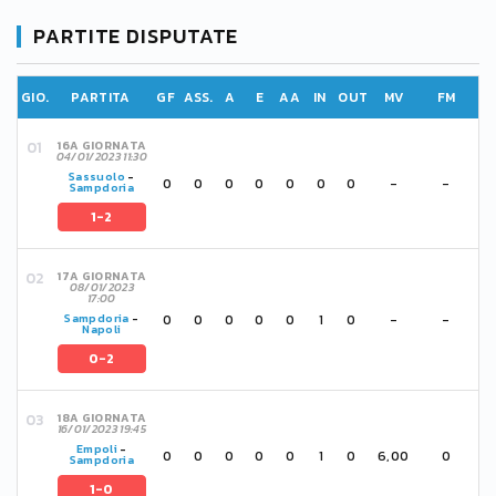
PARTITE DISPUTATE
GIO.
PARTITA
GF
ASS.
A
E
AA
IN
OUT
MV
FM
16A GIORNATA
04/01/2023 11:30
Sassuolo
-
0
0
0
0
0
0
0
-
-
Sampdoria
1-2
17A GIORNATA
08/01/2023
17:00
0
0
0
0
0
1
0
-
-
Sampdoria
-
Napoli
0-2
18A GIORNATA
16/01/2023 19:45
Empoli
-
0
0
0
0
0
1
0
6,00
0
Sampdoria
1-0