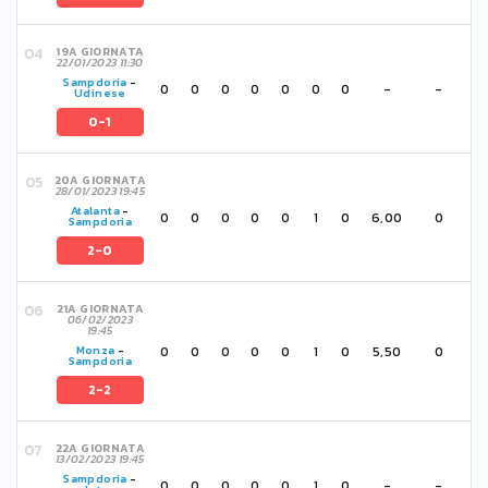
19A GIORNATA
22/01/2023 11:30
Sampdoria
-
0
0
0
0
0
0
0
-
-
Udinese
0-1
20A GIORNATA
28/01/2023 19:45
Atalanta
-
0
0
0
0
0
1
0
6,00
0
Sampdoria
2-0
21A GIORNATA
06/02/2023
19:45
0
0
0
0
0
1
0
5,50
0
Monza
-
Sampdoria
2-2
22A GIORNATA
13/02/2023 19:45
Sampdoria
-
0
0
0
0
0
1
0
-
-