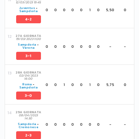
12/03/2023 19:45
Juventus
-
0
0
0
0
0
1
0
5,50
0
Sampdoria
4-2
27A GIORNATA
19/03/2023 11:30
Sampdoria
-
0
0
0
0
0
0
0
-
-
Verona
3-1
28A GIORNATA
02/04/2023
16:00
0
0
1
0
0
1
0
5,75
0
Roma
-
Sampdoria
3-0
29A GIORNATA
08/04/2023
14:30
0
0
0
0
0
0
0
-
-
Sampdoria
-
Cremonese
2-3