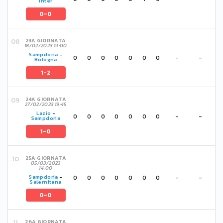
Inter
0-0
23A GIORNATA
18/02/2023 14:00
Sampdoria
-
0
0
0
0
0
0
0
-
-
Bologna
1-2
24A GIORNATA
27/02/2023 19:45
Lazio
-
0
0
0
0
0
0
0
-
-
Sampdoria
1-0
25A GIORNATA
05/03/2023
14:00
0
0
0
0
0
0
0
-
-
Sampdoria
-
Salernitana
0-0
26A GIORNATA