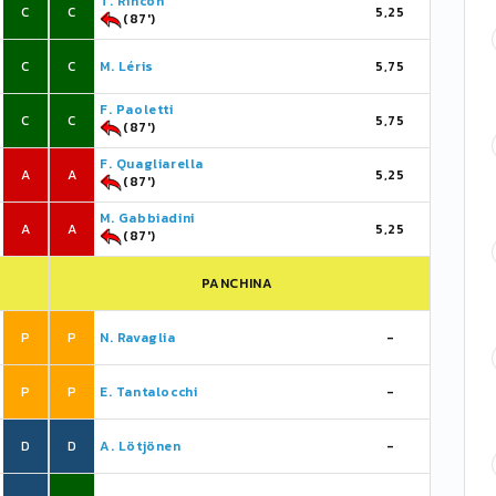
T. Rincón
C
C
5,25
(87')
C
C
M. Léris
5,75
F. Paoletti
C
C
5,75
(87')
F. Quagliarella
A
A
5,25
(87')
M. Gabbiadini
A
A
5,25
(87')
PANCHINA
P
P
N. Ravaglia
-
P
P
E. Tantalocchi
-
D
D
A. Lötjönen
-