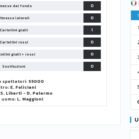
SERIE B
CA
CLASSIFICA
0
messe dal fondo
Pt
Squadra
PG
Pt
0
Rimesse laterali
1
Parma
76
38
76
1
Cartellini gialli
2
0
Como 1907
67
38
73
Cartellini rossi
0
ellini gialli + rossi
3
Venezia
61
38
70
0
Sostituzioni
4
Cremonese
59
38
67
 spettatori:
55000
5
Catanzaro
55
38
60
itro:
E. Feliciani
:
S. Liberti
-
D. Palermo
o uomo:
L. Maggioni
6
Palermo
53
38
56
U