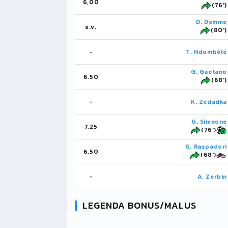
6,00
(76')
D. Demme
s.v.
(80')
-
T. Ndombèlé
G. Gaetano
6,50
(68')
-
K. Zedadka
G. Simeone
7,25
(76')
G. Raspadori
6,50
(68')
-
A. Zerbin
LEGENDA BONUS/MALUS