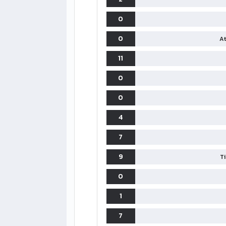
0
0
At
11
0
0
4
7
9
T
0
1
7