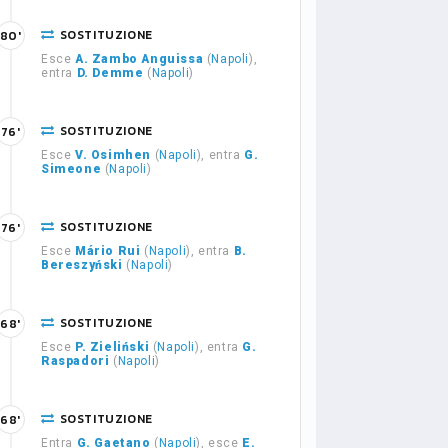
SOSTITUZIONE
80'
Esce
A. Zambo Anguissa
(
Napoli
),
entra
D. Demme
(
Napoli
)
SOSTITUZIONE
76'
Esce
V. Osimhen
(
Napoli
), entra
G.
Simeone
(
Napoli
)
SOSTITUZIONE
76'
Esce
Mário Rui
(
Napoli
), entra
B.
Bereszyński
(
Napoli
)
SOSTITUZIONE
68'
Esce
P. Zieliński
(
Napoli
), entra
G.
Raspadori
(
Napoli
)
SOSTITUZIONE
68'
Entra
G. Gaetano
(
Napoli
), esce
E.