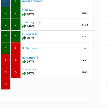
D
C
Gerard Yepes
-
E. İlkhan
C
C
s.v.
(87')
L. Malagrida
C
C
6,25
(46')
T. Segovia
C
C
s.v.
(87')
C
A
M. De Luca
-
M. Ivanović
A
A
s.v.
(87')
S. Ntanda
A
A
s.v.
(87')
A