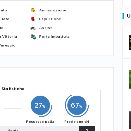
nato
Ammonizione
U
liato
Espulsione
to
Assist
 Vittoria
Porta Imbattuta
Pareggio
Statistiche
27
67
Possesso palla
Precisione tiri
0
Goals