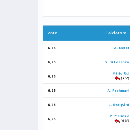
Voto
Calciatore
6,75
A. Meret
6,25
G. Di Lorenzo
Mário Rui
6,25
(76')
6,25
A. Rrahmani
6,25
L. Østigård
P. Zieliński
6,25
(68')