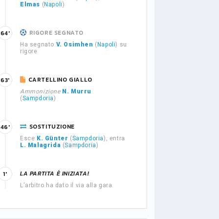
Elmas
(
Napoli
)
RIGORE SEGNATO
64'
Ha segnato
V. Osimhen
(
Napoli
) su
rigore
CARTELLINO GIALLO
63'
Ammonizione
N. Murru
(
Sampdoria
)
SOSTITUZIONE
46'
Esce
K. Günter
(
Sampdoria
), entra
L. Malagrida
(
Sampdoria
)
LA PARTITA È INIZIATA!
1'
L'arbitro ha dato il via alla gara.