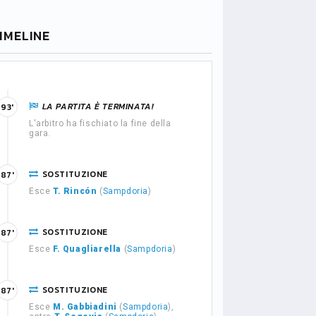
IMELINE
LA PARTITA È TERMINATA!
93'
L'arbitro ha fischiato la fine della
gara.
SOSTITUZIONE
87'
Esce
T. Rincón
(
Sampdoria
)
SOSTITUZIONE
87'
Esce
F. Quagliarella
(
Sampdoria
)
SOSTITUZIONE
87'
Esce
M. Gabbiadini
(
Sampdoria
),