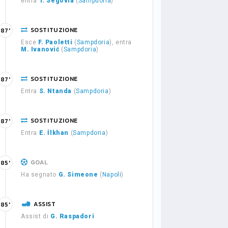
entra
T. Segovia
(
Sampdoria
)
SOSTITUZIONE
87'
Esce
F. Paoletti
(
Sampdoria
), entra
M. Ivanović
(
Sampdoria
)
SOSTITUZIONE
87'
Entra
S. Ntanda
(
Sampdoria
)
SOSTITUZIONE
87'
Entra
E. İlkhan
(
Sampdoria
)
GOAL
85'
Ha segnato
G. Simeone
(
Napoli
)
ASSIST
85'
Assist di
G. Raspadori