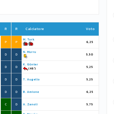
R
R
Calciatore
Voto
M. Turk
P
P
6,25
N. Murru
D
D
5,50
K. Günter
D
D
5,25
(46')
D
D
T. Augello
5,25
D
D
B. Amione
6,25
C
D
A. Zanoli
5,75