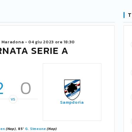
T
o Maradona -
04 giu 2023 ore 18:30
RNATA SERIE A
2
0
VS
Sampdoria
hen
(Nap)
, 85'
G. Simeone
(Nap)