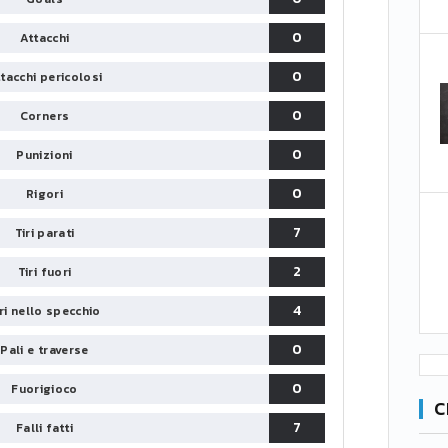
0
Attacchi
0
tacchi pericolosi
0
Corners
0
Punizioni
0
Rigori
7
Tiri parati
2
Tiri fuori
4
iri nello specchio
0
Pali e traverse
0
Fuorigioco
C
7
Falli fatti