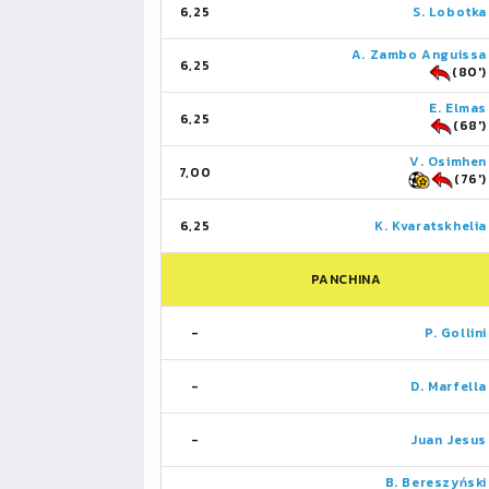
6,25
S. Lobotka
A. Zambo Anguissa
6,25
(80')
E. Elmas
6,25
(68')
V. Osimhen
7,00
(76')
6,25
K. Kvaratskhelia
PANCHINA
-
P. Gollini
-
D. Marfella
-
Juan Jesus
B. Bereszyński