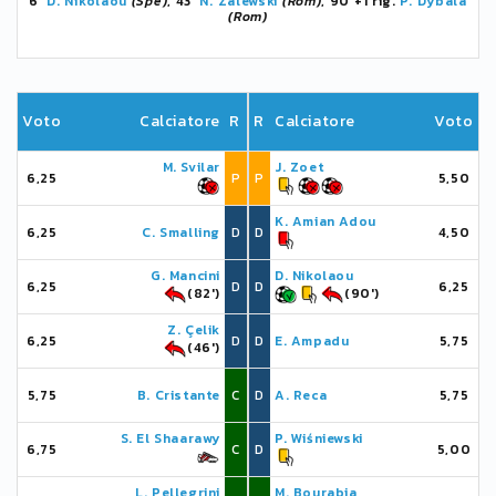
6'
D. Nikolaou
(Spe)
, 43'
N. Zalewski
(Rom)
, 90'+1 rig.
P. Dybala
(Rom)
Voto
Calciatore
R
R
Calciatore
Voto
M. Svilar
J. Zoet
6,25
P
P
5,50
K. Amian Adou
6,25
C. Smalling
D
D
4,50
G. Mancini
D. Nikolaou
6,25
D
D
6,25
(82')
(90')
Z. Çelik
6,25
D
D
E. Ampadu
5,75
(46')
5,75
B. Cristante
C
D
A. Reca
5,75
S. El Shaarawy
P. Wiśniewski
6,75
C
D
5,00
L. Pellegrini
M. Bourabia