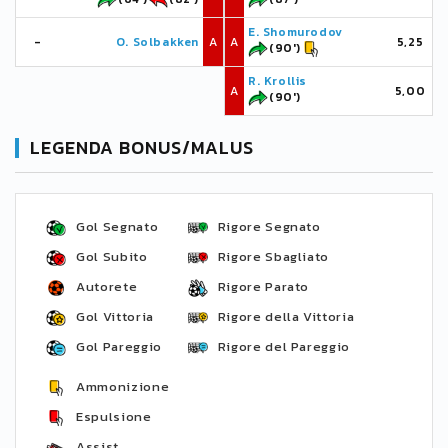
E. Shomurodov
-
O. Solbakken
A
A
5,25
(90')
R. Krollis
A
5,00
(90')
LEGENDA BONUS/MALUS
Gol Segnato
Rigore Segnato
Gol Subito
Rigore Sbagliato
Autorete
Rigore Parato
Gol Vittoria
Rigore della Vittoria
Gol Pareggio
Rigore del Pareggio
Ammonizione
Espulsione
Assist