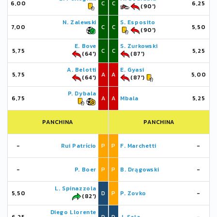
6,00
C
C
6,25
(90')
N. Zalewski
S. Esposito
7,00
C
C
5,50
(90')
E. Bove
S. Zurkowski
5,75
C
C
5,25
(64')
(87')
A. Belotti
E. Gyasi
5,75
A
A
5,00
(64')
(87')
P. Dybala
6,75
A
A
Mbala
5,25
PANCHINA
PANCHINA
-
Rui Patrício
P
P
F. Marchetti
-
-
P. Boer
P
P
B. Drągowski
-
L. Spinazzola
5,50
D
P
P. Zovko
-
(82')
Diego Llorente