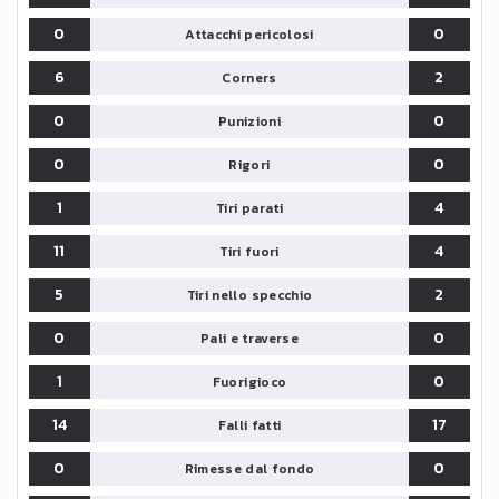
0
0
Attacchi pericolosi
6
2
Corners
0
0
Punizioni
0
0
Rigori
1
4
Tiri parati
11
4
Tiri fuori
5
2
Tiri nello specchio
0
0
Pali e traverse
1
0
Fuorigioco
14
17
Falli fatti
0
0
Rimesse dal fondo