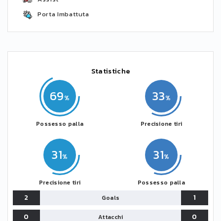
Porta Imbattuta
Statistiche
69
33
Possesso palla
Precisione tiri
31
31
Precisione tiri
Possesso palla
2
1
Goals
0
0
Attacchi