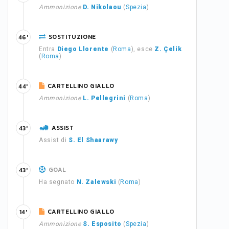
Ammonizione
D. Nikolaou
(
Spezia
)
SOSTITUZIONE
46'
Entra
Diego Llorente
(
Roma
), esce
Z. Çelik
(
Roma
)
CARTELLINO GIALLO
44'
Ammonizione
L. Pellegrini
(
Roma
)
ASSIST
43'
Assist di
S. El Shaarawy
GOAL
43'
Ha segnato
N. Zalewski
(
Roma
)
CARTELLINO GIALLO
14'
Ammonizione
S. Esposito
(
Spezia
)