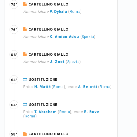
CARTELLINO GIALLO
78'
Ammonizione
P. Dybala
(
Roma
)
CARTELLINO GIALLO
76'
Ammonizione
K. Amian Adou
(
Spezia
)
CARTELLINO GIALLO
66'
Ammonizione
J. Zoet
(
Spezia
)
SOSTITUZIONE
64'
Entra
N. Matić
(
Roma
), esce
A. Belotti
(
Roma
)
SOSTITUZIONE
64'
Entra
T. Abraham
(
Roma
), esce
E. Bove
(
Roma
)
CARTELLINO GIALLO
58'