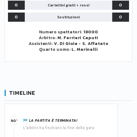
0
0
Cartellini gialli + rossi
0
0
Sostituzioni
Numero spettatori:
18000
Arbitro:
M. Ferrieri Caputi
Assistenti:
V. Di Gioia
-
S. Affatato
Quarto uomo:
L. Marinelli
TIMELINE
LA PARTITA È TERMINATA!
90'
L'arbitro ha fischiato la fine della gara.