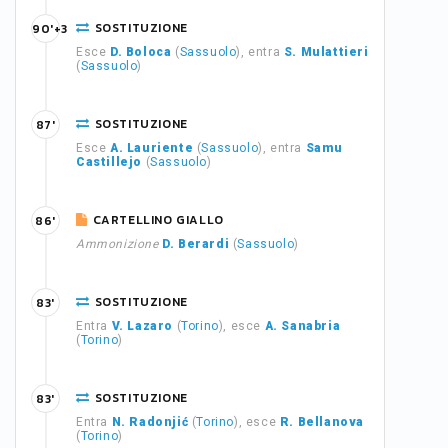
SOSTITUZIONE
90'+3
Esce
D. Boloca
(
Sassuolo
), entra
S. Mulattieri
(
Sassuolo
)
SOSTITUZIONE
87'
Esce
A. Lauriente
(
Sassuolo
), entra
Samu
Castillejo
(
Sassuolo
)
CARTELLINO GIALLO
86'
Ammonizione
D. Berardi
(
Sassuolo
)
SOSTITUZIONE
83'
Entra
V. Lazaro
(
Torino
), esce
A. Sanabria
(
Torino
)
SOSTITUZIONE
83'
Entra
N. Radonjić
(
Torino
), esce
R. Bellanova
(
Torino
)