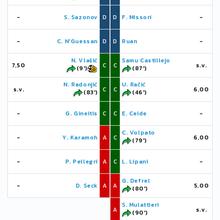
-
S. Sazonov
D
D
F. Missori
-
-
C. N'Guessan
D
D
Ruan
-
N. Vlašić
Samu Castillejo
7,50
C
C
s.v.
(9')
(87')
N. Radonjić
U. Račić
s.v.
C
C
6,00
(83')
(46')
-
G. Gineitis
C
C
E. Ceide
-
C. Volpato
-
Y. Karamoh
A
C
6,00
(79')
-
P. Pellegri
A
C
L. Lipani
-
G. Defrel
-
D. Seck
A
A
5,00
(80')
S. Mulattieri
A
s.v.
(90')