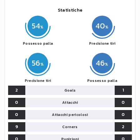
Statistiche
54
40
Possesso palla
Precisione tiri
56
46
Precisione tiri
Possesso palla
2
1
Goals
0
0
Attacchi
0
0
Attacchi pericolosi
9
2
Corners
0
0
Punizioni