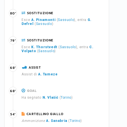
SOSTITUZIONE
80'
Esce
A. Pinamonti
(
Sassuolo
), entra
G.
Defrel
(
Sassuolo
)
SOSTITUZIONE
79'
Esce
K. Thorstvedt
(
Sassuolo
), entra
C.
Volpato
(
Sassuolo
)
ASSIST
68'
Assist di
A. Tameze
GOAL
68'
Ha segnato
N. Vlašić
(
Torino
)
CARTELLINO GIALLO
54'
Ammonizione
A. Sanabria
(
Torino
)