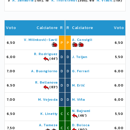
5'
A. Sanabria
(Tor)
, 18'
K. Thorstvedt
(Sas)
, 68'
N. Vlašić
(Tor)
Voto
Calciatore
R
R
Calciatore
Voto
V. Milinković-Savić
A. Consigli
6,50
P
P
6,50
R. Rodriguez
6,00
D
D
J. Toljan
5,50
(44')
7,00
A. Buongiorno
D
D
G. Ferrari
6,00
R. Bellanova
6,50
D
D
M. Erlić
6,00
(83')
7,00
M. Vojvoda
D
D
M. Viña
6,00
N. Bajrami
6,50
K. Linetty
C
C
5,50
(46')
A. Tameze
D. Boloca
7,50
C
C
6,00
(90')