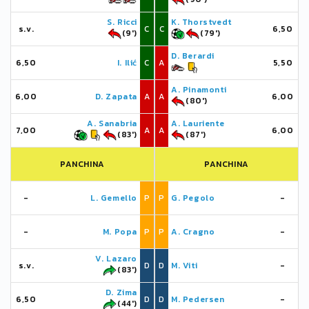
S. Ricci
K. Thorstvedt
s.v.
C
C
6,50
(9')
(79')
D. Berardi
6,50
I. Ilić
C
A
5,50
A. Pinamonti
6,00
D. Zapata
A
A
6,00
(80')
A. Sanabria
A. Lauriente
7,00
A
A
6,00
(83')
(87')
PANCHINA
PANCHINA
-
L. Gemello
P
P
G. Pegolo
-
-
M. Popa
P
P
A. Cragno
-
V. Lazaro
s.v.
D
D
M. Viti
-
(83')
D. Zima
6,50
D
D
M. Pedersen
-
(44')