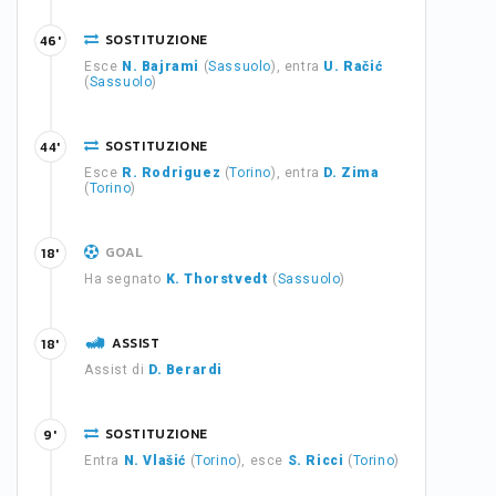
SOSTITUZIONE
46'
Esce
N. Bajrami
(
Sassuolo
), entra
U. Račić
(
Sassuolo
)
SOSTITUZIONE
44'
Esce
R. Rodriguez
(
Torino
), entra
D. Zima
(
Torino
)
GOAL
18'
Ha segnato
K. Thorstvedt
(
Sassuolo
)
ASSIST
18'
Assist di
D. Berardi
SOSTITUZIONE
9'
Entra
N. Vlašić
(
Torino
), esce
S. Ricci
(
Torino
)