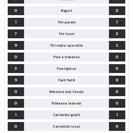
0
0
Rigori
1
7
Tiri parati
7
3
Tiri fuori
9
2
Tiri nello specchio
0
0
Pali e traverse
3
0
Fuorigioco
9
6
Falli fatti
0
0
Rimesse dal fondo
0
0
Rimesse laterali
1
1
Cartellini gialli
0
0
Cartellini rossi