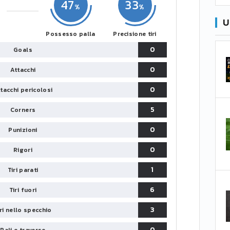
47
33
U
Possesso palla
Precisione tiri
0
Goals
0
Attacchi
0
tacchi pericolosi
5
Corners
0
Punizioni
0
Rigori
1
Tiri parati
6
Tiri fuori
3
iri nello specchio
0