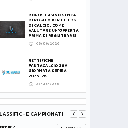
BONUS CASINÒ SENZA
DEPOSITO PER I TIFOSI
DI CALCIO: COME
VALUTARE UN’OFFERTA
PRIMA DI REGISTRARSI
03/06/2026
RETTIFICHE
FANTACALCIO 38A
GIORNATA SERIEA
2025-26
28/05/2026
LASSIFICHE CAMPIONATI
SERIE A
PREMIER L
CLASSIFICA