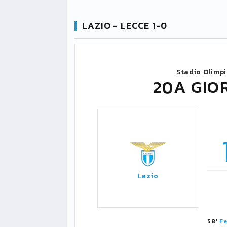
LAZIO - LECCE 1-0
Stadio Olimp
20A GIO
Lazio
58'
Fe