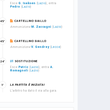
Esce
G. Isaksen
(
Lazio
), entra
Pedro
(
Lazio
)
CARTELLINO GIALLO
45'
Ammonizione
M. Zaccagni
(
Lazio
)
CARTELLINO GIALLO
45'
Ammonizione
V. Gendrey
(
Lecce
)
SOSTITUZIONE
24'
Esce
Patric
(
Lazio
), entra
A.
Romagnoli
(
Lazio
)
LA PARTITA È INIZIATA!
1'
L'arbitro ha dato il via alla gara.