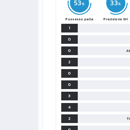
53
33
Possesso palla
Precisione tiri
1
0
0
At
2
0
0
3
4
2
T
0