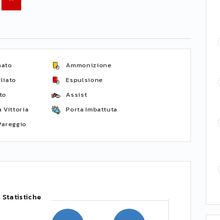
nato
Ammonizione
liato
Espulsione
to
Assist
 Vittoria
Porta Imbattuta
Pareggio
Statistiche