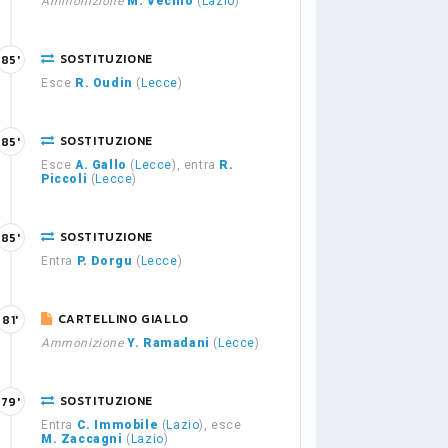
Ammonizione
M. Vecino
(
Lazio
)
SOSTITUZIONE
85'
Esce
R. Oudin
(
Lecce
)
SOSTITUZIONE
85'
Esce
A. Gallo
(
Lecce
), entra
R.
Piccoli
(
Lecce
)
SOSTITUZIONE
85'
Entra
P. Dorgu
(
Lecce
)
CARTELLINO GIALLO
81'
Ammonizione
Y. Ramadani
(
Lecce
)
SOSTITUZIONE
79'
Entra
C. Immobile
(
Lazio
), esce
M. Zaccagni
(
Lazio
)