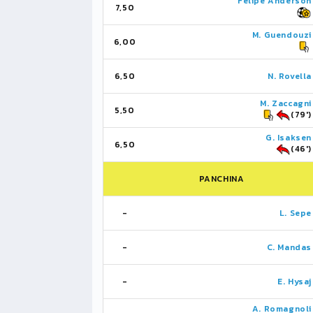
Felipe Anderson
7,50
M. Guendouzi
6,00
6,50
N. Rovella
M. Zaccagni
5,50
(79')
G. Isaksen
6,50
(46')
PANCHINA
-
L. Sepe
-
C. Mandas
-
E. Hysaj
A. Romagnoli