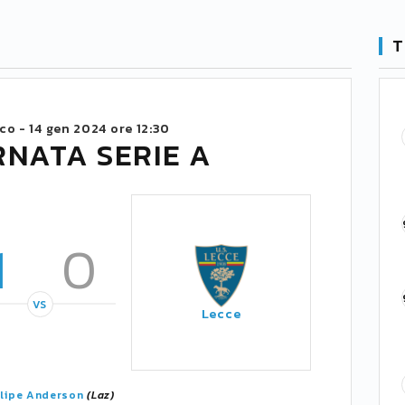
T
ico -
14 gen 2024 ore 12:30
RNATA SERIE A
1
0
VS
Lecce
lipe Anderson
(Laz)