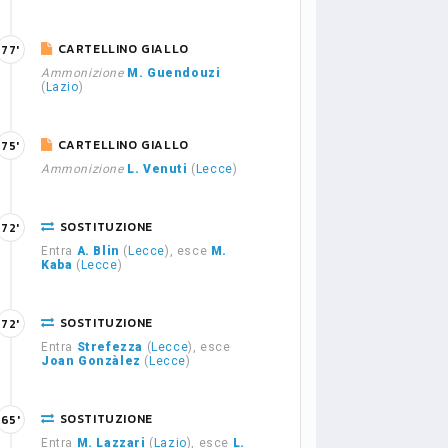
CARTELLINO GIALLO
77'
Ammonizione
M. Guendouzi
(
Lazio
)
CARTELLINO GIALLO
75'
Ammonizione
L. Venuti
(
Lecce
)
SOSTITUZIONE
72'
Entra
A. Blin
(
Lecce
), esce
M.
Kaba
(
Lecce
)
SOSTITUZIONE
72'
Entra
Strefezza
(
Lecce
), esce
Joan Gonzàlez
(
Lecce
)
SOSTITUZIONE
65'
Entra
M. Lazzari
(
Lazio
), esce
L.