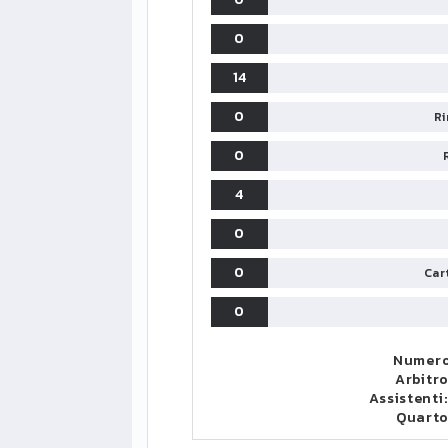
0
14
0
Ri
0
4
0
0
Cart
0
Numero
Arbitr
Assistenti
Quart
LIGUE1
CLASSIFICA
CLASSIFI