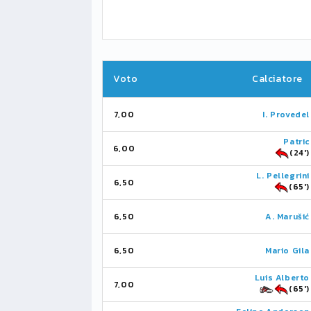
Voto
Calciatore
7,00
I. Provedel
Patric
6,00
(24')
L. Pellegrini
6,50
(65')
6,50
A. Marušić
6,50
Mario Gila
Luis Alberto
7,00
(65')