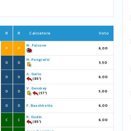
R
R
Calciatore
Voto
W. Falcone
P
P
6,00
M. Pongračić
D
D
5,50
A. Gallo
D
D
6,00
(85')
V. Gendrey
D
D
5,00
(57')
D
D
F. Baschirotto
6,00
R. Oudin
C
C
6,00
(85')