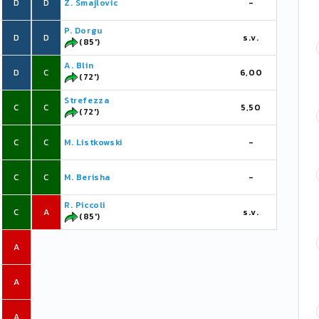
D
D
Z. Smajlovic
-
P. Dorgu
D
D
s.v.
(85')
A. Blin
D
C
6,00
(72')
Strefezza
C
C
5,50
(72')
C
C
M. Listkowski
-
C
C
M. Berisha
-
R. Piccoli
C
A
s.v.
(85')
A
A
A