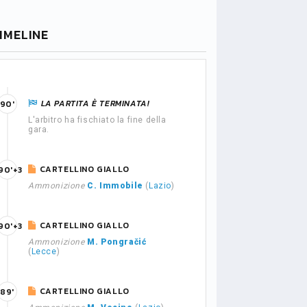
IMELINE
LA PARTITA È TERMINATA!
90'
L'arbitro ha fischiato la fine della
gara.
CARTELLINO GIALLO
90'+3
Ammonizione
C. Immobile
(
Lazio
)
CARTELLINO GIALLO
90'+3
Ammonizione
M. Pongračić
(
Lecce
)
CARTELLINO GIALLO
89'