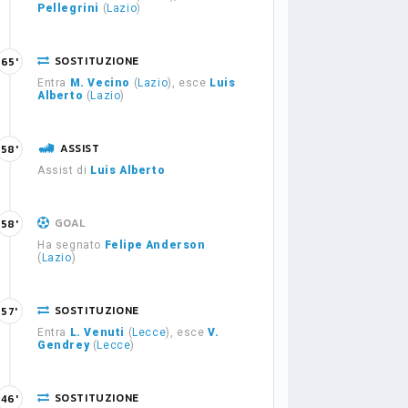
Pellegrini
(
Lazio
)
SOSTITUZIONE
65'
Entra
M. Vecino
(
Lazio
), esce
Luis
Alberto
(
Lazio
)
ASSIST
58'
Assist di
Luis Alberto
GOAL
58'
Ha segnato
Felipe Anderson
(
Lazio
)
SOSTITUZIONE
57'
Entra
L. Venuti
(
Lecce
), esce
V.
Gendrey
(
Lecce
)
SOSTITUZIONE
46'