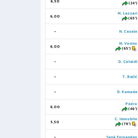
6,50
(24')
M. Lazzari
6,00
(65')
-
N. Casale
M. Vecino
6,00
(65')
-
D. Cataldi
-
T. Bašić
-
D. Kamada
Pedro
6,00
(46')
C. Immobile
5,50
(79')
-
Saná Fernandes