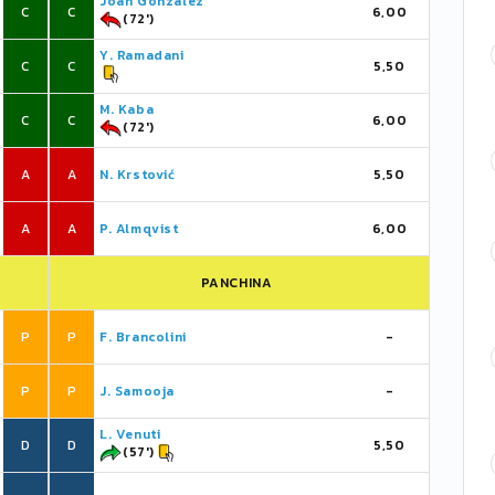
Joan Gonzàlez
C
C
6,00
(72')
Y. Ramadani
C
C
5,50
M. Kaba
C
C
6,00
(72')
A
A
N. Krstović
5,50
A
A
P. Almqvist
6,00
PANCHINA
P
P
F. Brancolini
-
P
P
J. Samooja
-
L. Venuti
D
D
5,50
(57')