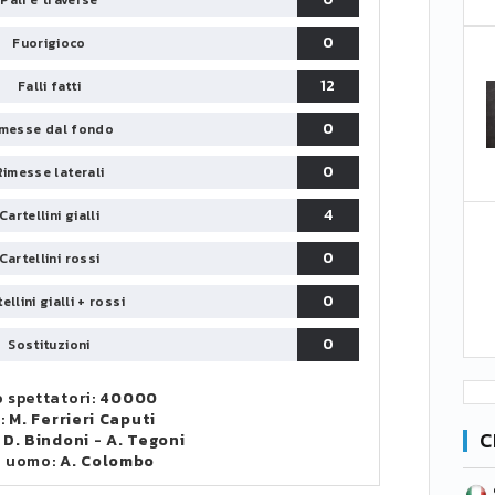
Pali e traverse
0
Fuorigioco
12
Falli fatti
0
messe dal fondo
0
Rimesse laterali
4
Cartellini gialli
0
Cartellini rossi
0
ellini gialli + rossi
0
Sostituzioni
 spettatori:
40000
o:
M. Ferrieri Caputi
C
:
D. Bindoni
-
A. Tegoni
o uomo:
A. Colombo
SERIE B
CA
CLASSIFICA