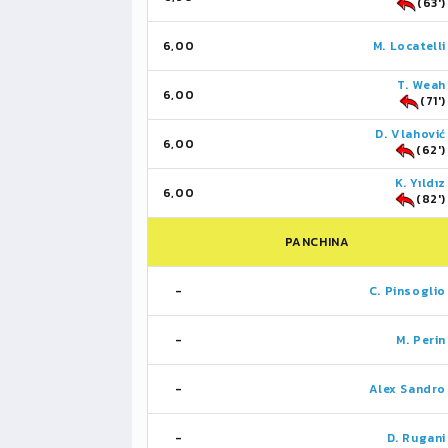
(63')
6,00
M. Locatelli
T. Weah
6,00
(71')
D. Vlahović
6,00
(62')
K. Yıldız
6,00
(82')
PANCHINA
-
C. Pinsoglio
-
M. Perin
-
Alex Sandro
-
D. Rugani