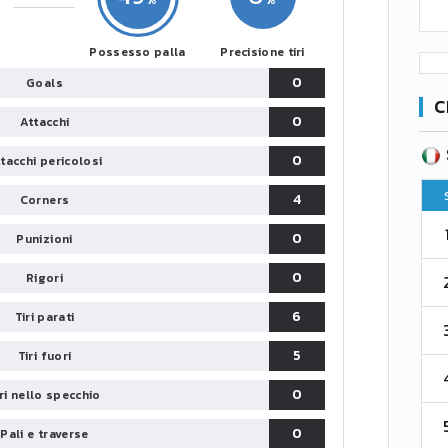
Possesso palla
Precisione tiri
0
Goals
C
0
Attacchi
SERIE B
CA
CLASSIFICA
0
tacchi pericolosi
Pt
Squadra
PG
Pt
4
Corners
1
Parma
76
38
76
0
Punizioni
0
Rigori
2
Como 1907
67
38
73
6
Tiri parati
3
Venezia
61
38
70
5
Tiri fuori
4
Cremonese
59
38
67
0
iri nello specchio
5
Catanzaro
55
38
60
0
Pali e traverse