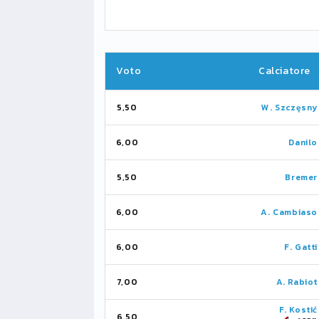
Voto
Calciatore
5,50
W. Szczęsny
6,00
Danilo
5,50
Bremer
6,00
A. Cambiaso
6,00
F. Gatti
7,00
A. Rabiot
F. Kostić
6,50