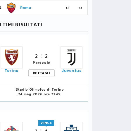
6
6
Roma
Ne
0
0
LTIMI RISULTATI
2
2
Pareggio
Torino
Juventus
DETTAGLI
Stadio Olimpico di Torino
24 mag 2026 ore 21:45
VINCE