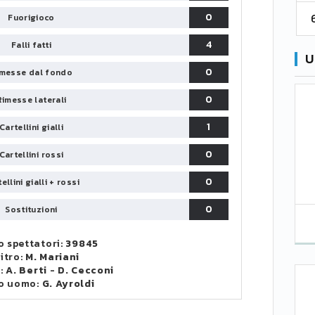
6
0
Fuorigioco
Palermo
53
38
56
4
Falli fatti
U
0
messe dal fondo
0
Rimesse laterali
1
Cartellini gialli
0
Cartellini rossi
0
ellini gialli + rossi
0
Sostituzioni
 spettatori:
39845
itro:
M. Mariani
i:
A. Berti
-
D. Cecconi
o uomo:
G. Ayroldi