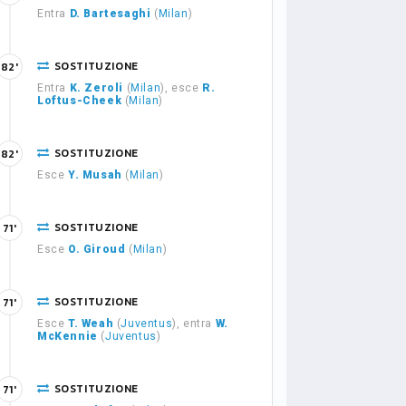
Entra
D. Bartesaghi
(
Milan
)
SOSTITUZIONE
82'
Entra
K. Zeroli
(
Milan
), esce
R.
Loftus-Cheek
(
Milan
)
SOSTITUZIONE
82'
Esce
Y. Musah
(
Milan
)
SOSTITUZIONE
71'
Esce
O. Giroud
(
Milan
)
SOSTITUZIONE
71'
Esce
T. Weah
(
Juventus
), entra
W.
McKennie
(
Juventus
)
SOSTITUZIONE
71'