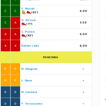
Y. Musah
C
C
6,00
(82')
O. Giroud
C
A
5,50
(71')
C. Pulisic
A
A
6,00
(83')
A
A
Rafael Leão
6,00
PANCHINA
P
P
M. Maignan
-
P
P
L. Nava
-
D
D
M. Caldara
-
D
D
F. Terracciano
-