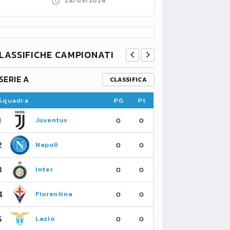
28/05/2026
LASSIFICHE CAMPIONATI
SERIE A
PREMIER L
CLASSIFICA
Squadra
PG
Pt
Squadra
1
1
Juventus
Fu
0
0
2
2
Napoli
As
0
0
3
3
Inter
Li
0
0
4
4
Fiorentina
Su
0
0
5
5
Lazio
Ma
0
0