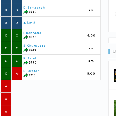
D. Bartesaghi
D
D
s.v.
(82')
D
D
J. Šimić
-
I. Bennacer
C
C
6,00
(62')
S. Chukwueze
C
C
s.v.
(83')
U
K. Zeroli
C
C
s.v.
(82')
N. Okafor
C
A
5,00
(71')
A
A
A