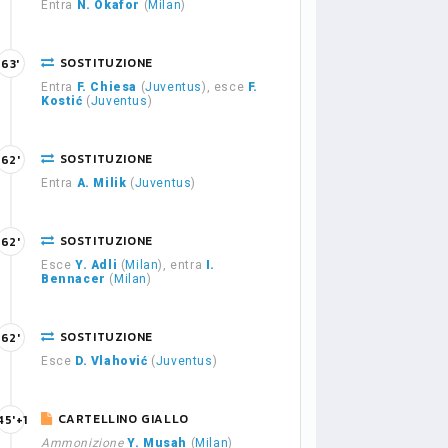
Entra
N. Okafor
(
Milan
)
SOSTITUZIONE
63'
Entra
F. Chiesa
(
Juventus
), esce
F.
Kostić
(
Juventus
)
SOSTITUZIONE
62'
Entra
A. Milik
(
Juventus
)
SOSTITUZIONE
62'
Esce
Y. Adli
(
Milan
), entra
I.
Bennacer
(
Milan
)
SOSTITUZIONE
62'
Esce
D. Vlahović
(
Juventus
)
CARTELLINO GIALLO
45'+1
Ammonizione
Y. Musah
(
Milan
)