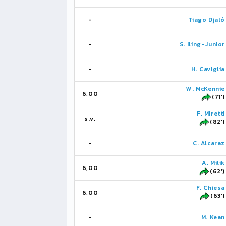
-
Tiago Djaló
-
S. Iling-Junior
-
H. Caviglia
W. McKennie
6,00
(71')
F. Miretti
s.v.
(82')
-
C. Alcaraz
A. Milik
6,00
(62')
F. Chiesa
6,00
(63')
-
M. Kean