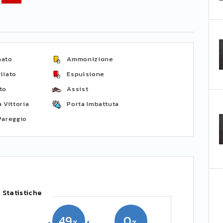
nato
Ammonizione
liato
Espulsione
to
Assist
 Vittoria
Porta Imbattuta
Pareggio
Statistiche
49
0