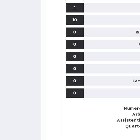
6
1
Lione
34
47
34
10
0
Ri
0
0
0
0
Cart
0
Numero
Arb
Assistent
Quart