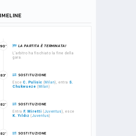
IMELINE
LA PARTITA È TERMINATA!
90'
L'arbitro ha fischiato la fine della
gara.
SOSTITUZIONE
83'
Esce
C. Pulisic
(
Milan
), entra
S.
Chukwueze
(
Milan
)
SOSTITUZIONE
82'
Entra
F. Miretti
(
Juventus
), esce
K. Yıldız
(
Juventus
)
SOSTITUZIONE
82'