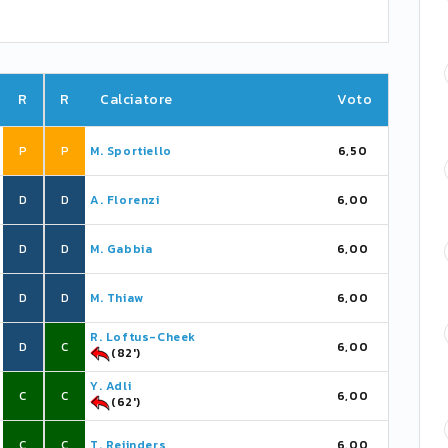
R
R
Calciatore
Voto
P
P
M. Sportiello
6,50
D
D
A. Florenzi
6,00
D
D
M. Gabbia
6,00
D
D
M. Thiaw
6,00
R. Loftus-Cheek
D
C
6,00
(82')
Y. Adli
C
C
6,00
(62')
C
C
T. Reijnders
6,00