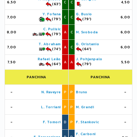
6,50
C
C
4,50
(63')
Y. Fofana
G. Busio
7,00
C
C
6,00
(79')
(79')
C. Pulisic
8,00
A
C
M. Svoboda
6,00
(79')
T. Abraham
G. Oristanio
7,00
A
C
6,00
(74')
(64')
Rafael Leão
J. Pohjanpalo
7,50
A
A
5,50
(64')
(79')
PANCHINA
PANCHINA
-
N. Raveyre
P
P
Bruno
-
-
L. Torriani
P
P
M. Grandi
-
-
F. Tomori
D
P
F. Stankovic
-
F. Carboni