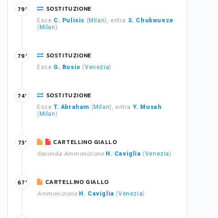
SOSTITUZIONE
79'
Esce
C. Pulisic
(
Milan
), entra
S. Chukwueze
(
Milan
)
SOSTITUZIONE
79'
Esce
G. Busio
(
Venezia
)
SOSTITUZIONE
74'
Esce
T. Abraham
(
Milan
), entra
Y. Musah
(
Milan
)
CARTELLINO GIALLO
73'
Seconda Ammonizione
H. Caviglia
(
Venezia
)
CARTELLINO GIALLO
67'
Ammonizione
H. Caviglia
(
Venezia
)