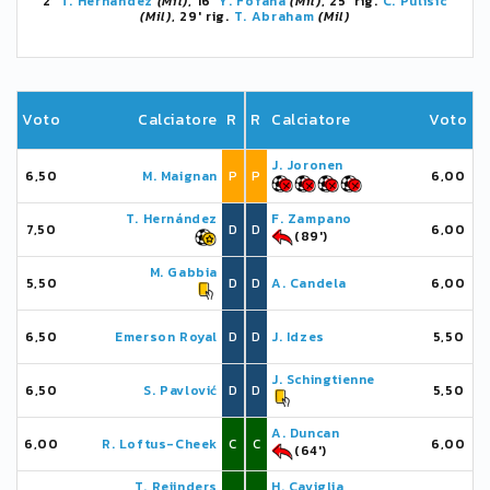
2'
T. Hernández
(Mil)
, 16'
Y. Fofana
(Mil)
, 25' rig.
C. Pulisic
(Mil)
, 29' rig.
T. Abraham
(Mil)
Voto
Calciatore
R
R
Calciatore
Voto
J. Joronen
6,50
M. Maignan
P
P
6,00
T. Hernández
F. Zampano
7,50
D
D
6,00
(89')
M. Gabbia
5,50
D
D
A. Candela
6,00
6,50
Emerson Royal
D
D
J. Idzes
5,50
J. Schingtienne
6,50
S. Pavlović
D
D
5,50
A. Duncan
6,00
R. Loftus-Cheek
C
C
6,00
(64')
T. Reijnders
H. Caviglia