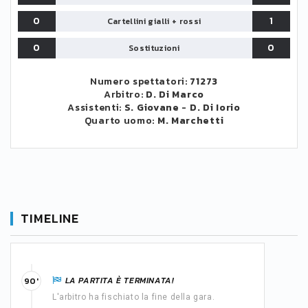
0
1
Cartellini gialli + rossi
0
0
Sostituzioni
Numero spettatori:
71273
Arbitro:
D. Di Marco
Assistenti:
S. Giovane
-
D. Di Iorio
Quarto uomo:
M. Marchetti
TIMELINE
LA PARTITA È TERMINATA!
90'
L'arbitro ha fischiato la fine della gara.