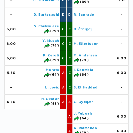
-
F. Terracciano
D
D
s.v.
(89')
-
D. Bartesaghi
D
D
R. Sagrado
-
S. Chukwueze
6,00
C
C
D. Črnigoj
-
(79')
Y. Musah
6,00
C
C
M. Ellertsson
-
(74')
K. Zeroli
M. Andersen
6,00
C
C
6,00
(79')
(79')
Morata
I. Doumbia
5,50
A
C
6,00
(64')
(64')
-
L. Jović
A
C
S. El Haddad
-
N. Okafor
6,50
A
A
C. Gytkjær
-
(63')
J. Yeboah
A
6,00
(64')
A. Raimondo
A
6,00
(79')