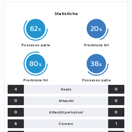
Statistiche
62
20
Possesso palla
Precisione tiri
80
38
Precisione tiri
Possesso palla
4
0
Goals
0
0
Attacchi
0
0
Attacchi pericolosi
6
1
Corners