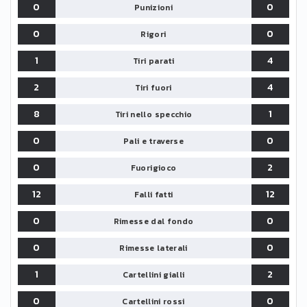
0
0
Punizioni
0
0
Rigori
1
4
Tiri parati
2
4
Tiri fuori
8
1
Tiri nello specchio
0
0
Pali e traverse
0
2
Fuorigioco
12
12
Falli fatti
0
0
Rimesse dal fondo
0
0
Rimesse laterali
1
2
Cartellini gialli
0
0
Cartellini rossi