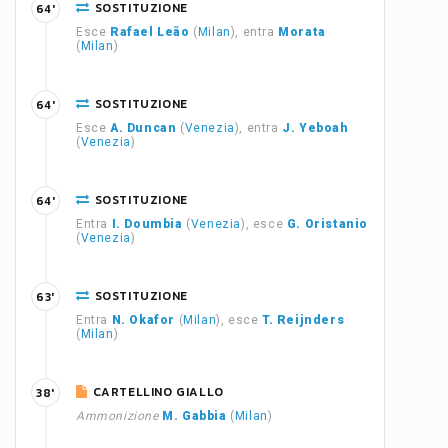
SOSTITUZIONE
64'
Esce
Rafael Leão
(
Milan
), entra
Morata
(
Milan
)
SOSTITUZIONE
64'
Esce
A. Duncan
(
Venezia
), entra
J. Yeboah
(
Venezia
)
SOSTITUZIONE
64'
Entra
I. Doumbia
(
Venezia
), esce
G. Oristanio
(
Venezia
)
SOSTITUZIONE
63'
Entra
N. Okafor
(
Milan
), esce
T. Reijnders
(
Milan
)
CARTELLINO GIALLO
38'
Ammonizione
M. Gabbia
(
Milan
)