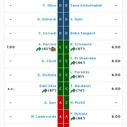
-
Y. Okou
D
D
Saud Abdulhamid
-
-
D. Ghilardi
D
D
S. Dahl
-
-
C. Corradi
D
D
Buba Sangaré
-
A. Harroui
B. Cristante
7,00
C
C
6,00
(62')
(67')
S. El Shaarawy
-
A. Cissè
C
C
6,00
(66')
L. Paredes
-
A. Sishuba
C
C
6,00
(81')
Dani Silva
T. Baldanzi
s.v.
C
C
6,00
(87')
(74')
-
A. Sarr
A
C
N. Pisilli
-
P. Dybala
-
M. Lambourde
A
A
6,00
(66')