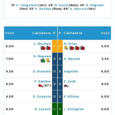
13'
C. Tengstedt
(Ver)
, 28'
M. Soulé
(Rom)
, 34'
G. Magnani
(Ver)
, 53'
A. Dovbyk
(Rom)
, 88'
A. Harroui
(Ver)
Voto
Calciatore
R
R
Calciatore
Voto
L. Montipò
M. Svilar
6,00
P
P
5,00
G. Magnani
7,00
D
D
G. Mancini
5,50
6,50
D. Bradarić
D
D
Angeliño
6,00
F. Daniliuc
Z. Çelik
6,50
D
D
6,50
(87')
6,50
D. Coppola
D
D
E. N'Dicka
6,00
6,50
D. Lazović
C
C
L. Pellegrini
6,00