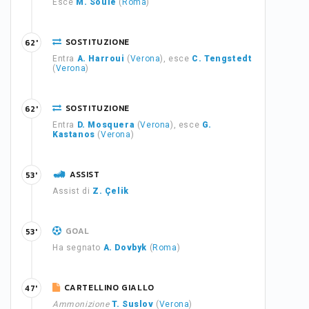
Esce
M. Soulé
(
Roma
)
SOSTITUZIONE
62'
Entra
A. Harroui
(
Verona
), esce
C. Tengstedt
(
Verona
)
SOSTITUZIONE
62'
Entra
D. Mosquera
(
Verona
), esce
G.
Kastanos
(
Verona
)
ASSIST
53'
Assist di
Z. Çelik
GOAL
53'
Ha segnato
A. Dovbyk
(
Roma
)
CARTELLINO GIALLO
47'
Ammonizione
T. Suslov
(
Verona
)