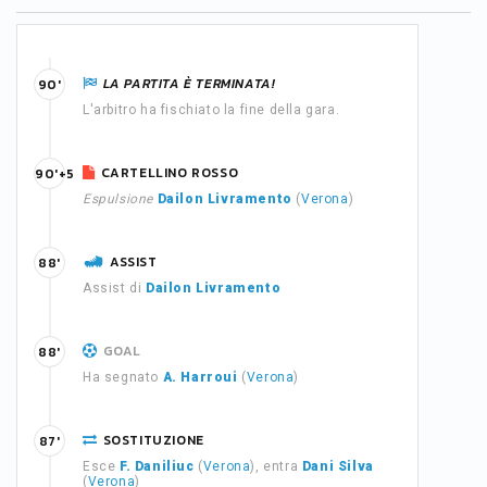
LA PARTITA È TERMINATA!
90'
L'arbitro ha fischiato la fine della gara.
CARTELLINO ROSSO
90'+5
Espulsione
Dailon Livramento
(
Verona
)
ASSIST
88'
Assist di
Dailon Livramento
GOAL
88'
Ha segnato
A. Harroui
(
Verona
)
SOSTITUZIONE
87'
Esce
F. Daniliuc
(
Verona
), entra
Dani Silva
(
Verona
)