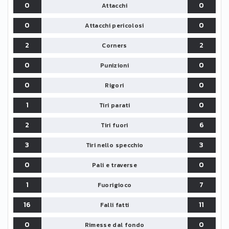
0
0
Attacchi
0
0
Attacchi pericolosi
2
2
Corners
0
0
Punizioni
0
0
Rigori
1
0
Tiri parati
2
6
Tiri fuori
3
3
Tiri nello specchio
0
0
Pali e traverse
1
7
Fuorigioco
16
11
Falli fatti
0
0
Rimesse dal fondo