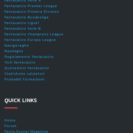
Fantacalcio Serie A
Fantacalcio Premier League
Fantacalcio Primera Division
Fantacalcio Bundesliga
Fantacalcio Ligue1
Fantacalcio Serie B
Fantacalcio Champions League
Fantacalcio Europa League
Naviga leghe
Maxileghe
Regolamento fantacalcio
Voti fantacalcio
Quotazioni fantacalcio
Statistiche calciatori
Probabili formazioni
QUICK LINKS
Home
Forum
Fanta.Soccer Magazine