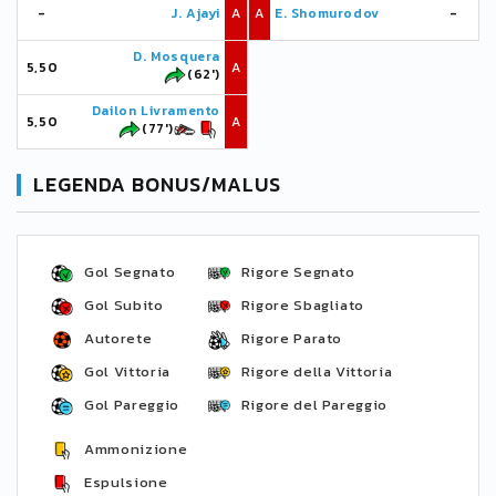
-
J. Ajayi
A
A
E. Shomurodov
-
D. Mosquera
5,50
A
(62')
Dailon Livramento
5,50
A
(77')
LEGENDA BONUS/MALUS
Gol Segnato
Rigore Segnato
Gol Subito
Rigore Sbagliato
Autorete
Rigore Parato
Gol Vittoria
Rigore della Vittoria
Gol Pareggio
Rigore del Pareggio
Ammonizione
Espulsione