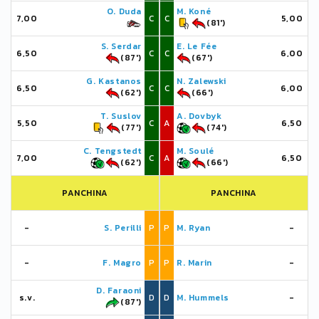
O. Duda
M. Koné
7,00
C
C
5,00
(81')
S. Serdar
E. Le Fée
6,50
C
C
6,00
(87')
(67')
G. Kastanos
N. Zalewski
6,50
C
C
6,00
(62')
(66')
T. Suslov
A. Dovbyk
5,50
C
A
6,50
(77')
(74')
C. Tengstedt
M. Soulé
7,00
C
A
6,50
(62')
(66')
PANCHINA
PANCHINA
-
S. Perilli
P
P
M. Ryan
-
-
F. Magro
P
P
R. Marin
-
D. Faraoni
s.v.
D
D
M. Hummels
-
(87')