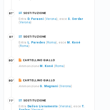
SOSTITUZIONE
87'
Entra
D. Faraoni
(
Verona
), esce
S. Serdar
(
Verona
)
SOSTITUZIONE
81'
Entra
L. Paredes
(
Roma
), esce
M. Koné
(
Roma
)
CARTELLINO GIALLO
80'
Ammonizione
M. Koné
(
Roma
)
CARTELLINO GIALLO
80'
Ammonizione
G. Magnani
(
Verona
)
SOSTITUZIONE
77'
Entra
Dailon Livramento
(
Verona
), esce
T.
Suslov
(
Verona
)