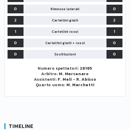
0
0
Rimesse laterali
2
2
Cartellini gialli
1
1
Cartellini rossi
0
0
Cartellini gialli + rossi
0
0
Sostituzioni
Numero spettatori:
28185
Arbitro:
M. Marcenaro
Assistenti:
F. Meli
-
R. Abisso
Quarto uomo:
M. Marchetti
TIMELINE