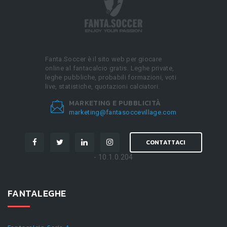
Fanta.Soccer è il sito web per giocare
online al fantacalcio gratis. Leghe private,
leghe pubbliche, probabili formazioni, voti
live, statistiche, quotazioni calciatori.
MARKETING E PUBBLICITÀ
marketing@fantasoccevillage.com
CONTATTACI
- 10.1.0.204
FANTALEGHE