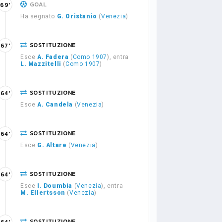
GOAL
69'
Ha segnato
G. Oristanio
(
Venezia
)
SOSTITUZIONE
67'
Esce
A. Fadera
(
Como 1907
), entra
L. Mazzitelli
(
Como 1907
)
SOSTITUZIONE
64'
Esce
A. Candela
(
Venezia
)
SOSTITUZIONE
64'
Esce
G. Altare
(
Venezia
)
SOSTITUZIONE
64'
Esce
I. Doumbia
(
Venezia
), entra
M. Ellertsson
(
Venezia
)
SOSTITUZIONE