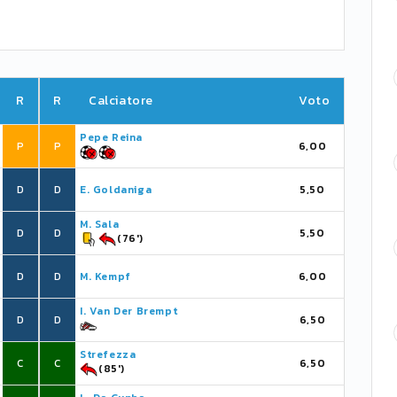
R
R
Calciatore
Voto
Pepe Reina
P
P
6,00
D
D
E. Goldaniga
5,50
M. Sala
D
D
5,50
(76')
D
D
M. Kempf
6,00
I. Van Der Brempt
D
D
6,50
Strefezza
C
C
6,50
(85')