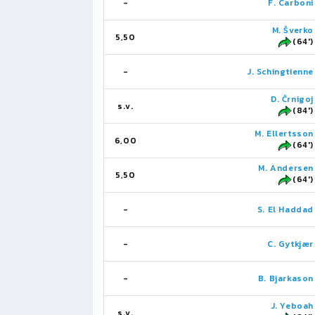
-
F. Carboni
M. Šverko
5,50
(64')
-
J. Schingtienne
D. Črnigoj
s.v.
(84')
M. Ellertsson
6,00
(64')
M. Andersen
5,50
(64')
-
S. El Haddad
-
C. Gytkjær
-
B. Bjarkason
J. Yeboah
s.v.