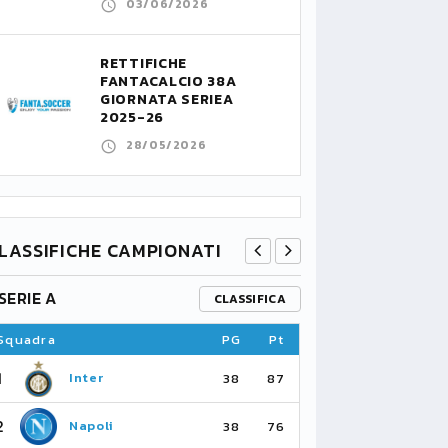
03/06/2026
RETTIFICHE
FANTACALCIO 38A
GIORNATA SERIEA
2025-26
28/05/2026
LASSIFICHE CAMPIONATI
SERIE A
PREMIER L
CLASSIFICA
Squadra
PG
Pt
Squadra
1
1
Inter
Ar
38
87
2
2
Napoli
Ma
38
76