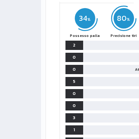
34
80
Possesso palla
Precisione tiri
2
0
0
At
5
0
0
3
1