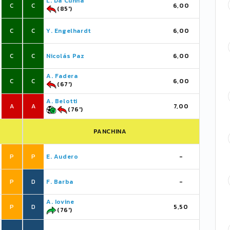
L. Da Cunha
C
C
6,00
(85')
C
C
Y. Engelhardt
6,00
C
C
Nicolás Paz
6,00
A. Fadera
C
C
6,00
(67')
A. Belotti
A
A
7,00
(76')
PANCHINA
P
P
E. Audero
-
P
D
F. Barba
-
A. Iovine
P
D
5,50
(76')