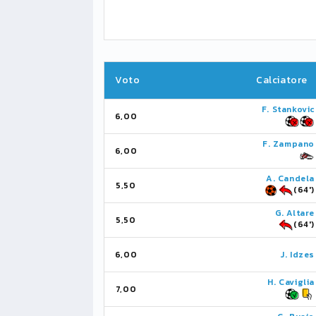
Voto
Calciatore
F. Stankovic
6,00
F. Zampano
6,00
A. Candela
5,50
(64')
G. Altare
5,50
(64')
6,00
J. Idzes
H. Caviglia
7,00