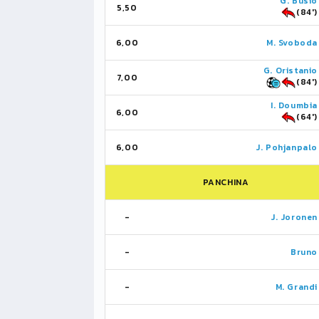
G. Busio
5,50
(84')
6,00
M. Svoboda
G. Oristanio
7,00
(84')
I. Doumbia
6,00
(64')
6,00
J. Pohjanpalo
PANCHINA
-
J. Joronen
-
Bruno
-
M. Grandi