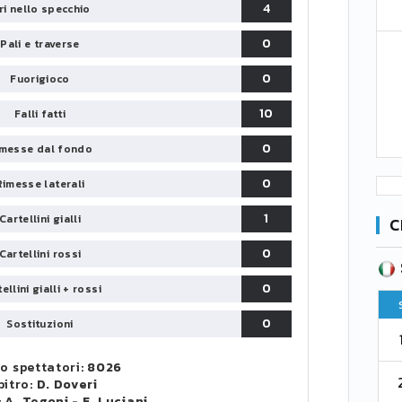
4
iri nello specchio
0
Pali e traverse
0
Fuorigioco
10
Falli fatti
0
messe dal fondo
0
Rimesse laterali
1
Cartellini gialli
C
0
Cartellini rossi
SERIE B
CA
CLASSIFICA
0
ellini gialli + rossi
Pt
Squadra
PG
Pt
0
Sostituzioni
1
Parma
76
38
76
o spettatori:
8026
2
Como 1907
67
38
73
bitro:
D. Doveri
:
A. Tegoni
-
F. Luciani