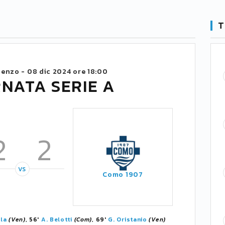
T
 Penzo -
08 dic 2024 ore 18:00
RNATA SERIE A
2
2
VS
Como 1907
la
(Ven)
, 56'
A. Belotti
(Com)
, 69'
G. Oristanio
(Ven)