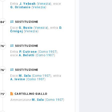
Entra
J. Yeboah
(
Venezia
), esce
G. Oristanio
(
Venezia
)
SOSTITUZIONE
84'
Esce
G. Busio
(
Venezia
), entra
D.
Črnigoj
(
Venezia
)
SOSTITUZIONE
76'
Entra
P. Cutrone
(
Como 1907
),
esce
A. Belotti
(
Como 1907
)
SOSTITUZIONE
76'
Esce
M. Sala
(
Como 1907
), entra
A. Iovine
(
Como 1907
)
CARTELLINO GIALLO
75'
Ammonizione
M. Sala
(
Como 1907
)