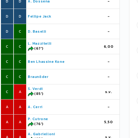
D
D
A. Dossena
-
D
D
Fellipe Jack
-
D
C
D. Baselli
-
L. Mazzitelli
C
C
6,00
(67')
C
C
Ben Lhassine Kone
-
C
C
Braunöder
-
S. Verdi
C
A
s.v.
(85')
A
A
A. Cerri
-
P. Cutrone
A
A
5,50
(76')
A. Gabrielloni
A
A
s.v.