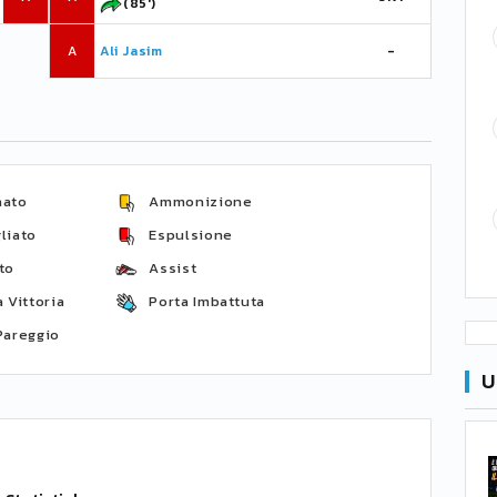
(85')
A
Ali Jasim
-
nato
Ammonizione
liato
Espulsione
to
Assist
 Vittoria
Porta Imbattuta
Pareggio
U