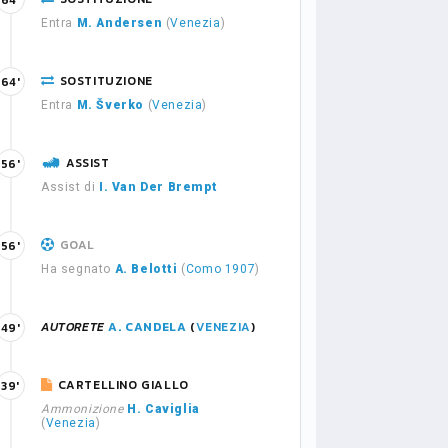
64'
Entra
M. Andersen
(
Venezia
)
SOSTITUZIONE
64'
Entra
M. Šverko
(
Venezia
)
ASSIST
56'
Assist di
I. Van Der Brempt
GOAL
56'
Ha segnato
A. Belotti
(
Como 1907
)
AUTORETE
A. CANDELA
(
VENEZIA
)
49'
CARTELLINO GIALLO
39'
Ammonizione
H. Caviglia
(
Venezia
)