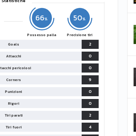
Statistiche
66
50
Possesso palla
Precisione tiri
2
Goals
0
Attacchi
0
tacchi pericolosi
9
Corners
0
Punizioni
0
Rigori
2
Tiri parati
4
Tiri fuori