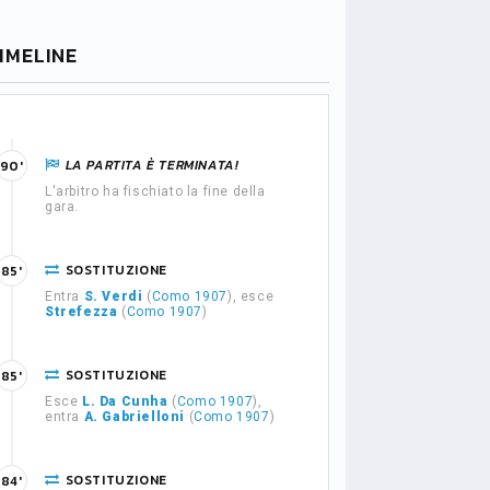
IMELINE
LA PARTITA È TERMINATA!
90'
L'arbitro ha fischiato la fine della
gara.
SOSTITUZIONE
85'
Entra
S. Verdi
(
Como 1907
), esce
Strefezza
(
Como 1907
)
SOSTITUZIONE
85'
Esce
L. Da Cunha
(
Como 1907
),
entra
A. Gabrielloni
(
Como 1907
)
SOSTITUZIONE
84'