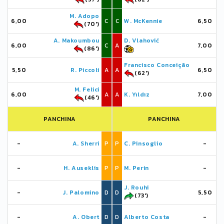
M. Adopo
6,00
C
C
W. McKennie
6,50
(70')
A. Makoumbou
D. Vlahović
6,00
C
A
7,00
(86')
Francisco Conceição
5,50
R. Piccoli
A
A
6,50
(62')
M. Felici
6,00
A
A
K. Yıldız
7,00
(46')
PANCHINA
PANCHINA
-
A. Sherri
P
P
C. Pinsoglio
-
-
H. Auseklis
P
P
M. Perin
-
J. Rouhi
-
J. Palomino
D
D
5,50
(73')
-
A. Obert
D
D
Alberto Costa
-