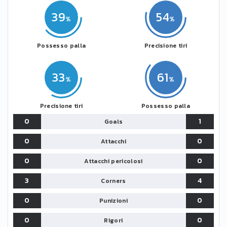
39
54
Possesso palla
Precisione tiri
33
61
Precisione tiri
Possesso palla
0
1
Goals
0
0
Attacchi
0
0
Attacchi pericolosi
3
4
Corners
0
0
Punizioni
0
0
Rigori