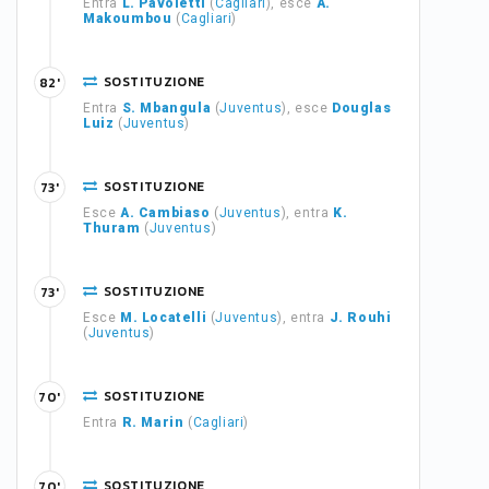
Entra
L. Pavoletti
(
Cagliari
), esce
A.
Makoumbou
(
Cagliari
)
SOSTITUZIONE
82'
Entra
S. Mbangula
(
Juventus
), esce
Douglas
Luiz
(
Juventus
)
SOSTITUZIONE
73'
Esce
A. Cambiaso
(
Juventus
), entra
K.
Thuram
(
Juventus
)
SOSTITUZIONE
73'
Esce
M. Locatelli
(
Juventus
), entra
J. Rouhi
(
Juventus
)
SOSTITUZIONE
70'
Entra
R. Marin
(
Cagliari
)
SOSTITUZIONE
70'