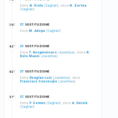
Entra
N. Viola
(
Cagliari
), esce
N. Zortea
(
Cagliari
)
SOSTITUZIONE
70'
Esce
M. Adopo
(
Cagliari
)
SOSTITUZIONE
62'
Esce
T. Koopmeiners
(
Juventus
), entra
R.
Kolo Muani
(
Juventus
)
SOSTITUZIONE
62'
Entra
Douglas Luiz
(
Juventus
), esce
Francisco Conceição
(
Juventus
)
SOSTITUZIONE
57'
Entra
F. Coman
(
Cagliari
), esce
A. Deiola
(
Cagliari
)