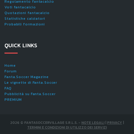
Regolamento fantacalcio
Voti fantacalcio
Quotazioni fantacalcio
Statistiche calciatori
Probabili formazioni
QUICK LINKS
Home
Forum
Fanta.Soccer Magazine
Le vignette di Fanta.Soccer
FAQ
Pubblicità su Fanta.Soccer
PREMIUM
2026
©
FANTASOCCERVILLAGE S.R.L.S.
-
NOTE LEGALI
|
PRIVACY
|
TERMINI E CONDIZIONI DI UTILIZZO DEI SERVIZI