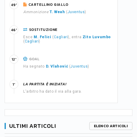
CARTELLINO GIALLO
49'
Ammonizione
T. Weah
(
Juventus
)
SOSTITUZIONE
46'
Esce
M. Felici
(
Cagliari
), entra
Zito Luvumbo
(
Cagliari
)
GOAL
12'
Ha segnato
D. Vlahović
(
Juventus
)
LA PARTITA È INIZIATA!
1'
L'arbitro ha dato il via alla gara.
ULTIMI ARTICOLI
ELENCO ARTICOLI