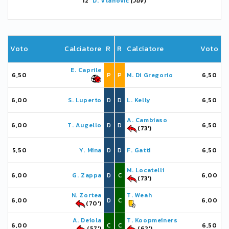
12'
D. Vlahović
(Juv)
Voto
Calciatore
R
R
Calciatore
Voto
E. Caprile
6,50
P
P
M. Di Gregorio
6,50
6,00
S. Luperto
D
D
L. Kelly
6,50
A. Cambiaso
6,00
T. Augello
D
D
6,50
(73')
5,50
Y. Mina
D
D
F. Gatti
6,50
M. Locatelli
6,00
G. Zappa
D
C
6,00
(73')
N. Zortea
T. Weah
6,00
D
C
6,00
(70')
A. Deiola
T. Koopmeiners
6,00
C
C
6,50
(57')
(62')