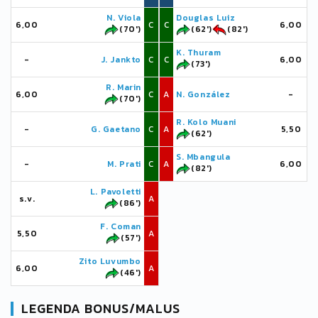
N. Viola
Douglas Luiz
6,00
C
C
6,00
(70')
(62')
(82')
K. Thuram
-
J. Jankto
C
C
6,00
(73')
R. Marin
6,00
C
A
N. González
-
(70')
R. Kolo Muani
-
G. Gaetano
C
A
5,50
(62')
S. Mbangula
-
M. Prati
C
A
6,00
(82')
L. Pavoletti
s.v.
A
(86')
F. Coman
5,50
A
(57')
Zito Luvumbo
6,00
A
(46')
LEGENDA BONUS/MALUS