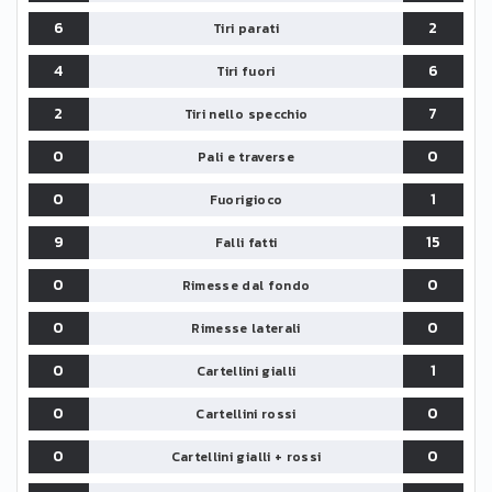
6
2
Tiri parati
4
6
Tiri fuori
2
7
Tiri nello specchio
0
0
Pali e traverse
0
1
Fuorigioco
9
15
Falli fatti
0
0
Rimesse dal fondo
0
0
Rimesse laterali
0
1
Cartellini gialli
0
0
Cartellini rossi
0
0
Cartellini gialli + rossi