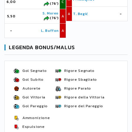
6,00
C
(76')
S. Moreo
A
T. Begić
-
5,50
A
(76')
-
L. Buffon
A
LEGENDA BONUS/MALUS
Gol Segnato
Rigore Segnato
Gol Subito
Rigore Sbagliato
Autorete
Rigore Parato
Gol Vittoria
Rigore della Vittoria
Gol Pareggio
Rigore del Pareggio
Ammonizione
Espulsione