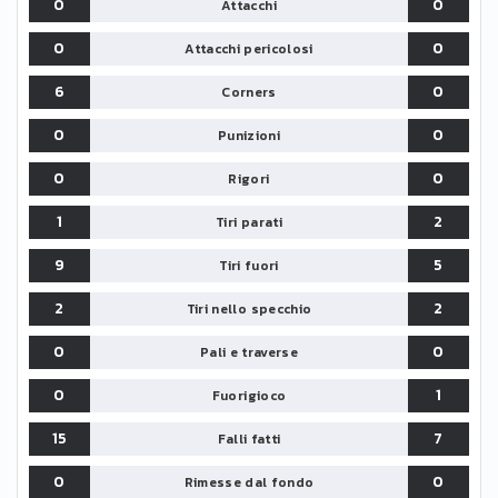
0
0
Attacchi
0
0
Attacchi pericolosi
6
0
Corners
0
0
Punizioni
0
0
Rigori
1
2
Tiri parati
9
5
Tiri fuori
2
2
Tiri nello specchio
0
0
Pali e traverse
0
1
Fuorigioco
15
7
Falli fatti
0
0
Rimesse dal fondo