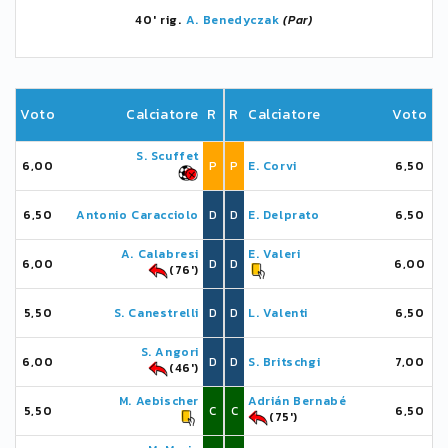
40' rig.
A. Benedyczak
(Par)
Voto
Calciatore
R
R
Calciatore
Voto
S. Scuffet
6,00
P
P
E. Corvi
6,50
6,50
Antonio Caracciolo
D
D
E. Delprato
6,50
A. Calabresi
E. Valeri
6,00
D
D
6,00
(76')
5,50
S. Canestrelli
D
D
L. Valenti
6,50
S. Angori
6,00
D
D
S. Britschgi
7,00
(46')
M. Aebischer
Adrián Bernabé
5,50
C
C
6,50
(75')