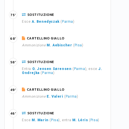
SOSTITUZIONE
75'
Esce
A. Benedyczak
(
Parma
)
CARTELLINO GIALLO
68'
Ammonizione
M. Aebischer
(
Pisa
)
SOSTITUZIONE
58'
Entra
O. Jensen Sørensen
(
Parma
), esce
J.
Ondrejka
(
Parma
)
CARTELLINO GIALLO
49'
Ammonizione
E. Valeri
(
Parma
)
SOSTITUZIONE
46'
Esce
M. Marin
(
Pisa
), entra
M. Léris
(
Pisa
)