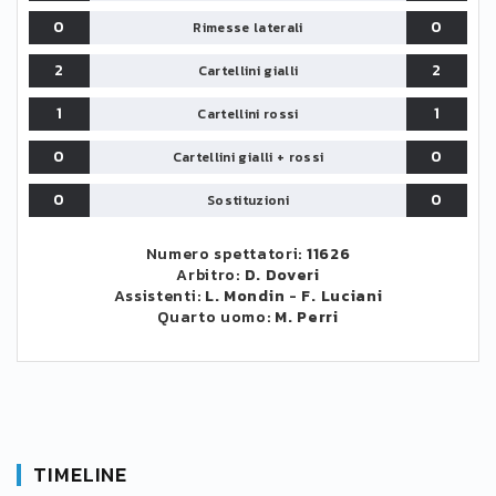
0
0
Rimesse laterali
2
2
Cartellini gialli
1
1
Cartellini rossi
0
0
Cartellini gialli + rossi
0
0
Sostituzioni
Numero spettatori:
11626
Arbitro:
D. Doveri
Assistenti:
L. Mondin
-
F. Luciani
Quarto uomo:
M. Perri
TIMELINE