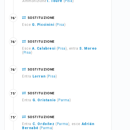
Ammonizione
I. Touré
(
Pisa
)
SOSTITUZIONE
76'
Esce
G. Piccinini
(
Pisa
)
SOSTITUZIONE
76'
Esce
A. Calabresi
(
Pisa
), entra
S. Moreo
(
Pisa
)
SOSTITUZIONE
76'
Entra
Lorran
(
Pisa
)
SOSTITUZIONE
75'
Entra
G. Oristanio
(
Parma
)
SOSTITUZIONE
75'
Entra
C. Ordoñez
(
Parma
), esce
Adrián
Bernabé
(
Parma
)