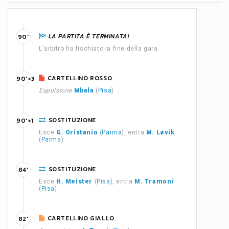
LA PARTITA È TERMINATA!
90'
L'arbitro ha fischiato la fine della gara.
CARTELLINO ROSSO
90'+3
Espulsione
Mbala
(
Pisa
)
SOSTITUZIONE
90'+1
Esce
G. Oristanio
(
Parma
), entra
M. Løvik
(
Parma
)
SOSTITUZIONE
84'
Esce
H. Meister
(
Pisa
), entra
M. Tramoni
(
Pisa
)
CARTELLINO GIALLO
82'