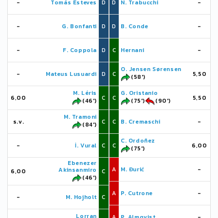
-
Tomás Esteves
D
D
N. Trabucchi
-
-
G. Bonfanti
D
D
B. Conde
-
-
F. Coppola
D
C
Hernani
-
O. Jensen Sørensen
-
Mateus Lusuardi
D
C
5,50
(58')
M. Léris
G. Oristanio
6,00
C
C
5,50
(46')
(75')
(90')
M. Tramoni
s.v.
C
C
B. Cremaschi
-
(84')
C. Ordoñez
-
İ. Vural
C
C
6,00
(75')
Ebenezer
A
M. Đurić
-
Akinsanmiro
6,00
C
(46')
A
P. Cutrone
-
-
M. Hojholt
C
Lorran
A
P. Almqvist
-