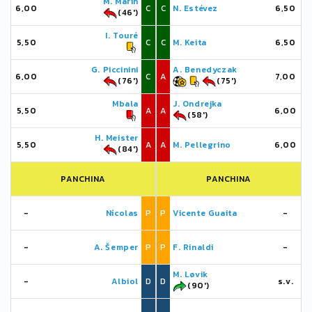
M. Marin
6,00
C
C
N. Estévez
6,50
(46')
I. Touré
5,50
C
C
M. Keita
6,50
G. Piccinini
A. Benedyczak
6,00
C
A
7,00
(76')
(75')
Mbala
J. Ondrejka
5,50
A
A
6,00
(58')
H. Meister
5,50
A
A
M. Pellegrino
6,00
(84')
PANCHINA
PANCHINA
-
Nícolas
P
P
Vicente Guaita
-
-
A. Šemper
P
P
F. Rinaldi
-
M. Løvik
-
Albiol
D
D
s.v.
(90')