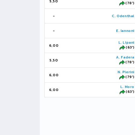
5,50
(78')
-
C. Odenthal
-
E. Iannoni
L. Lipani
6,00
(63')
A. Fadera
5,50
(78')
N. Pierini
6,00
(79')
L. Moro
6,00
(63')