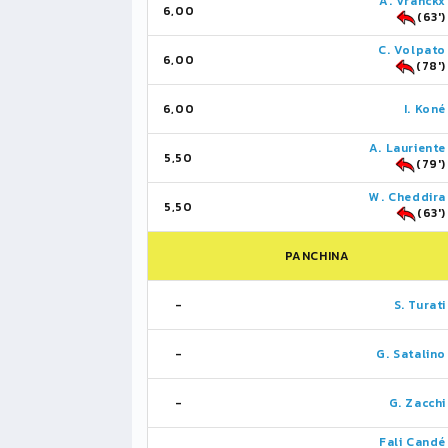
A. Vranckx
6,00
(63')
C. Volpato
6,00
(78')
6,00
I. Koné
A. Lauriente
5,50
(79')
W. Cheddira
5,50
(63')
PANCHINA
-
S. Turati
-
G. Satalino
-
G. Zacchi
Fali Candé