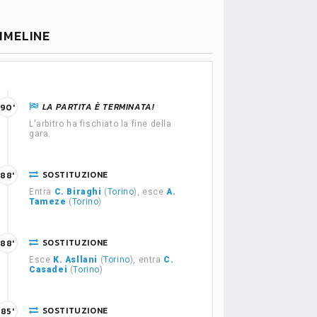
IMELINE
LA PARTITA È TERMINATA!
90'
L'arbitro ha fischiato la fine della
gara.
SOSTITUZIONE
88'
Entra
C. Biraghi
(
Torino
), esce
A.
Tameze
(
Torino
)
SOSTITUZIONE
88'
Esce
K. Asllani
(
Torino
), entra
C.
Casadei
(
Torino
)
SOSTITUZIONE
85'