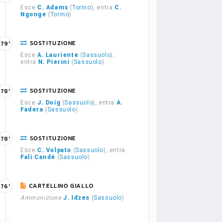
Esce
C. Adams
(
Torino
), entra
C.
Ngonge
(
Torino
)
SOSTITUZIONE
79'
Esce
A. Lauriente
(
Sassuolo
),
entra
N. Pierini
(
Sassuolo
)
SOSTITUZIONE
78'
Esce
J. Doig
(
Sassuolo
), entra
A.
Fadera
(
Sassuolo
)
SOSTITUZIONE
78'
Esce
C. Volpato
(
Sassuolo
), entra
Fali Candé
(
Sassuolo
)
CARTELLINO GIALLO
76'
Ammonizione
J. Idzes
(
Sassuolo
)