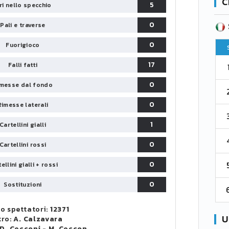
C
5
iri nello specchio
0
SERIE B
Pali e traverse
CA
CLASSIFICA
0
Fuorigioco
Pt
Squadra
PG
Pt
17
Falli fatti
1
Parma
76
38
76
0
messe dal fondo
2
Como 1907
67
38
73
0
Rimesse laterali
3
Venezia
61
38
70
1
Cartellini gialli
4
Cremonese
59
38
67
0
Cartellini rossi
0
5
ellini gialli + rossi
Catanzaro
55
38
60
0
Sostituzioni
6
Palermo
53
38
56
o spettatori:
12371
U
tro:
A. Calzavara
D. Cecconi
-
M. Ceccon