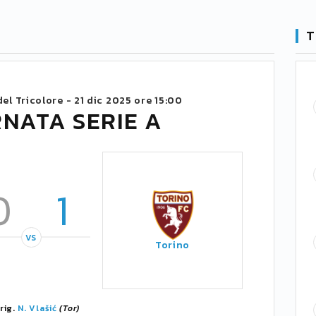
T
del Tricolore -
21 dic 2025 ore 15:00
RNATA SERIE A
0
1
VS
Torino
 rig.
N. Vlašić
(Tor)