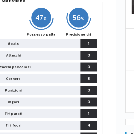
Statistiche
47
56
Possesso palla
Precisione tiri
1
Goals
0
Attacchi
0
tacchi pericolosi
3
Corners
0
Punizioni
0
Rigori
1
Tiri parati
4
Tiri fuori