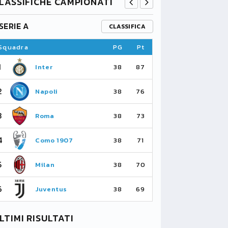
LASSIFICHE CAMPIONATI
SERIE A
PREMIER L
CLASSIFICA
Squadra
PG
Pt
Squadra
1
1
Inter
Ar
38
87
2
2
Napoli
Ma
38
76
3
3
Roma
Ma
38
73
4
4
Como 1907
As
38
71
5
5
Milan
Li
38
70
6
6
Juventus
Bo
38
69
LTIMI RISULTATI