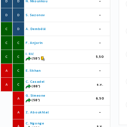
D
D
N. Nkounkou
-
D
D
S. Sazonov
-
C
D
A. Dembélé
-
C
C
F. Anjorin
-
I. Ilić
C
C
5,50
(58')
A
C
E. İlkhan
-
C. Casadei
A
C
s.v.
(88')
G. Simeone
A
6,50
(58')
A
Z. Aboukhlal
-
C. Ngonge
A
s.v.