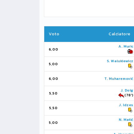
Voto
Calciatore
A. Muric
6,00
S. Walukiewicz
5,00
6,00
T. Muharemović
J. Doig
5,50
(78')
J. Idzes
5,50
N. Matić
5,00