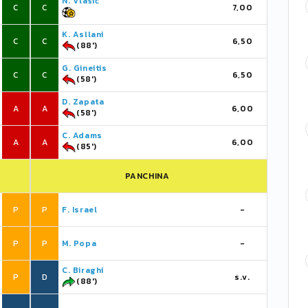
N. Vlašić
C
C
7,00
K. Asllani
C
C
6,50
(88')
G. Gineitis
C
C
6,50
(58')
D. Zapata
A
A
6,00
(58')
C. Adams
A
A
6,00
(85')
PANCHINA
P
P
F. Israel
-
P
P
M. Popa
-
C. Biraghi
P
D
s.v.
(88')