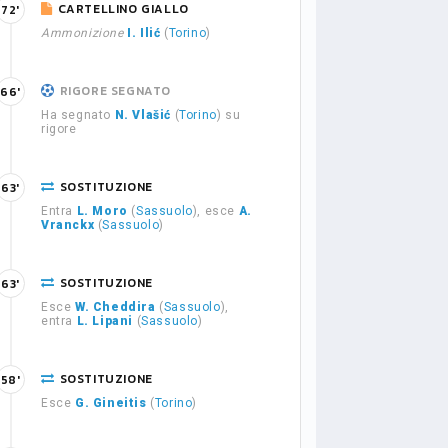
CARTELLINO GIALLO
72'
Ammonizione
I. Ilić
(
Torino
)
RIGORE SEGNATO
66'
Ha segnato
N. Vlašić
(
Torino
) su
rigore
SOSTITUZIONE
63'
Entra
L. Moro
(
Sassuolo
), esce
A.
Vranckx
(
Sassuolo
)
SOSTITUZIONE
63'
Esce
W. Cheddira
(
Sassuolo
),
entra
L. Lipani
(
Sassuolo
)
SOSTITUZIONE
58'
Esce
G. Gineitis
(
Torino
)