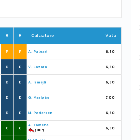
R
R
Calciatore
Voto
P
P
A. Paleari
6,50
D
D
V. Lazaro
6,50
D
D
A. Ismajli
6,50
D
D
G. Maripán
7,00
D
D
M. Pedersen
6,50
A. Tameze
C
C
6,50
(88')