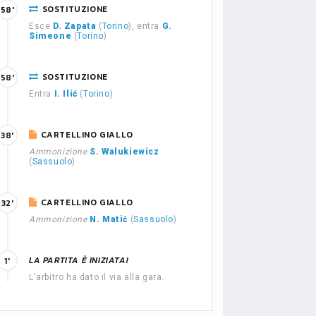
SOSTITUZIONE
58'
Esce
D. Zapata
(
Torino
), entra
G.
Simeone
(
Torino
)
SOSTITUZIONE
58'
Entra
I. Ilić
(
Torino
)
CARTELLINO GIALLO
38'
Ammonizione
S. Walukiewicz
(
Sassuolo
)
CARTELLINO GIALLO
32'
Ammonizione
N. Matić
(
Sassuolo
)
LA PARTITA È INIZIATA!
1'
L'arbitro ha dato il via alla gara.