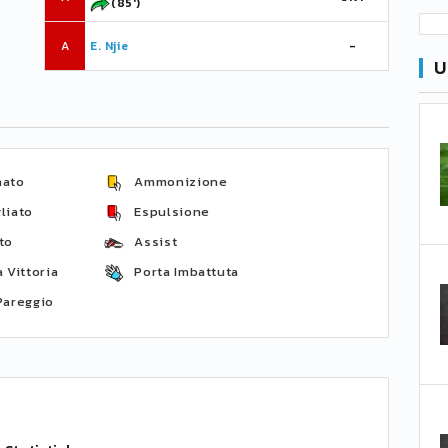
(85')
A
E. Njie
-
U
nato
Ammonizione
liato
Espulsione
to
Assist
 Vittoria
Porta Imbattuta
Pareggio