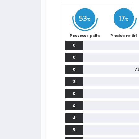
53
17
Possesso palla
Precisione tiri
0
0
0
At
2
0
0
4
5