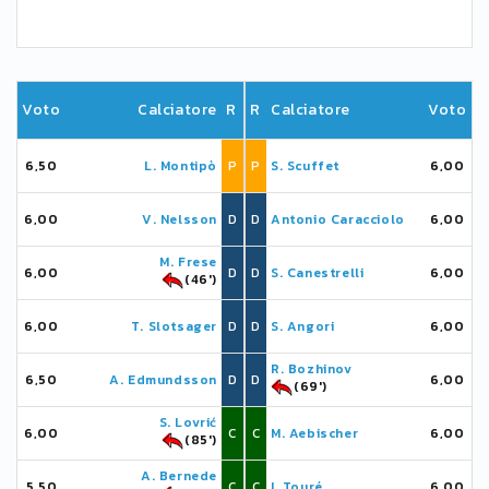
Voto
Calciatore
R
R
Calciatore
Voto
6,50
L. Montipò
P
P
S. Scuffet
6,00
6,00
V. Nelsson
D
D
Antonio Caracciolo
6,00
M. Frese
6,00
D
D
S. Canestrelli
6,00
(46')
6,00
T. Slotsager
D
D
S. Angori
6,00
R. Bozhinov
6,50
A. Edmundsson
D
D
6,00
(69')
S. Lovrić
6,00
C
C
M. Aebischer
6,00
(85')
A. Bernede
5,50
C
C
I. Touré
6,00