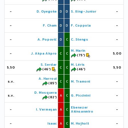
-
D. Oyegoke
D
D
S. Iling-Junior
-
-
F. Cham
D
D
F. Coppola
-
-
A. Popović
D
C
C. Stengs
-
M. Marin
-
J. Akpa Akpro
C
C
5,00
(75')
S. Serdar
M. Léris
5,50
C
C
5,50
(46')
(46')
A. Harroui
s.v.
C
C
M. Tramoni
-
(85')
D. Mosquera
s.v.
A
C
G. Piccinini
-
(82')
Ebenezer
-
I. Vermeșan
A
C
-
Akinsanmiro
-
Isaac
A
C
M. Hojholt
-