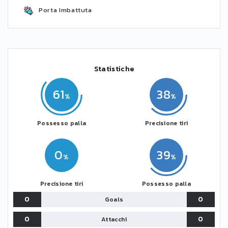
Porta Imbattuta
Statistiche
61
38
Possesso palla
Precisione tiri
0
39
Precisione tiri
Possesso palla
0
0
Goals
0
0
Attacchi