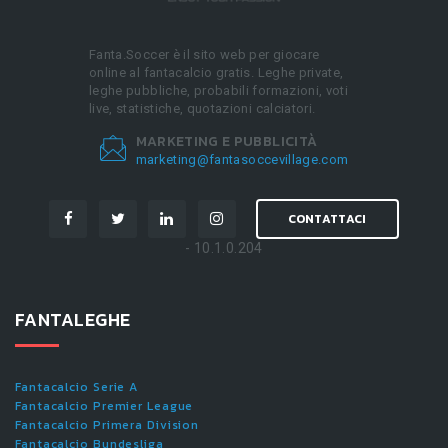
Fanta.Soccer è il sito web per giocare
online al fantacalcio gratis. Leghe private,
leghe pubbliche, probabili formazioni, voti
live, statistiche, quotazioni calciatori.
MARKETING E PUBBLICITÀ
marketing@fantasoccevillage.com
CONTATTACI
- 10.1.0.204
FANTALEGHE
Fantacalcio Serie A
Fantacalcio Premier League
Fantacalcio Primera Division
Fantacalcio Bundesliga