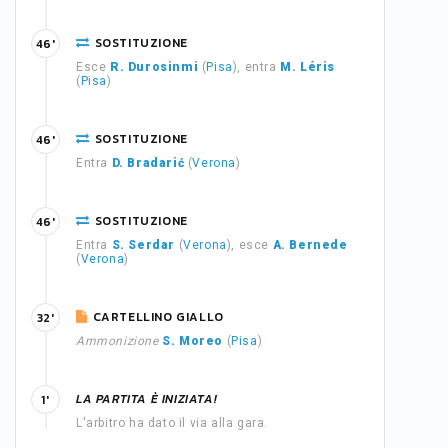
SOSTITUZIONE
46'
Esce
R. Durosinmi
(
Pisa
), entra
M. Léris
(
Pisa
)
SOSTITUZIONE
46'
Entra
D. Bradarić
(
Verona
)
SOSTITUZIONE
46'
Entra
S. Serdar
(
Verona
), esce
A. Bernede
(
Verona
)
CARTELLINO GIALLO
32'
Ammonizione
S. Moreo
(
Pisa
)
LA PARTITA È INIZIATA!
1'
L'arbitro ha dato il via alla gara.