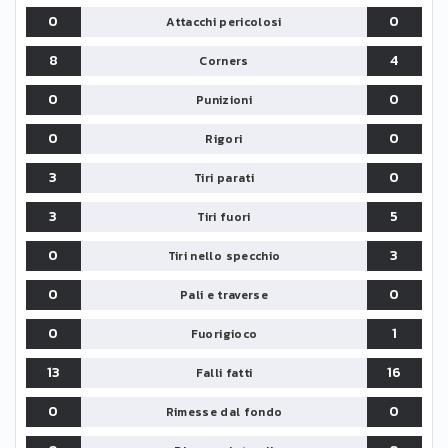
0
0
Attacchi pericolosi
8
4
Corners
0
0
Punizioni
0
0
Rigori
3
0
Tiri parati
3
5
Tiri fuori
0
3
Tiri nello specchio
0
0
Pali e traverse
0
1
Fuorigioco
13
16
Falli fatti
0
0
Rimesse dal fondo