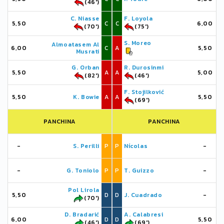
(46')
C. Niasse
F. Loyola
5,50
C
C
6,00
(70')
(75')
S. Moreo
Almoatasem Al
6,00
C
A
5,50
Musrati
G. Orban
R. Durosinmi
5,50
A
A
5,00
(82')
(46')
F. Stojilković
5,50
K. Bowie
A
A
5,50
(69')
PANCHINA
PANCHINA
-
S. Perilli
P
P
Nícolas
-
-
G. Toniolo
P
P
T. Guizzo
-
Pol Lirola
5,50
D
D
J. Cuadrado
-
(70')
D. Bradarić
A. Calabresi
6,00
D
D
5,50
(46')
(69')