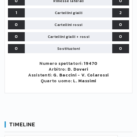
0
0
Rimesse laterali
1
2
Cartellini gialli
0
0
Cartellini rossi
0
0
Cartellini gialli + rossi
0
0
Sostituzioni
Numero spettatori:
19470
Arbitro:
D. Doveri
Assistenti:
G. Baccini
-
V. Colarossi
Quarto uomo:
L. Massimi
TIMELINE