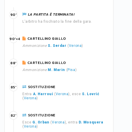
LA PARTITA È TERMINATA!
90'
L'arbitro ha fischiato la fine della gara.
CARTELLINO GIALLO
90'+4
Ammonizione
S. Serdar
(
Verona
)
CARTELLINO GIALLO
88'
Ammonizione
M. Marin
(
Pisa
)
SOSTITUZIONE
85'
Entra
A. Harroui
(
Verona
), esce
S. Lovrić
(
Verona
)
SOSTITUZIONE
82'
Esce
G. Orban
(
Verona
), entra
D. Mosquera
(
Verona
)