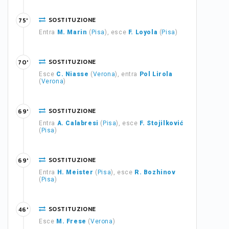
SOSTITUZIONE
75'
Entra
M. Marin
(
Pisa
), esce
F. Loyola
(
Pisa
)
SOSTITUZIONE
70'
Esce
C. Niasse
(
Verona
), entra
Pol Lirola
(
Verona
)
SOSTITUZIONE
69'
Entra
A. Calabresi
(
Pisa
), esce
F. Stojilković
(
Pisa
)
SOSTITUZIONE
69'
Entra
H. Meister
(
Pisa
), esce
R. Bozhinov
(
Pisa
)
SOSTITUZIONE
46'
Esce
M. Frese
(
Verona
)