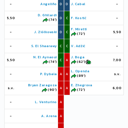
-
Angeliño
D
D
J. Cabal
-
D. Ghilardi
5,50
D
C
F. Kostić
-
(74')
F. Miretti
-
J. Ziółkowski
D
C
5,50
(72')
-
S. El Shaarawy
C
C
V. Adžić
-
N. El Aynaoui
J. Boga
5,50
C
A
7,00
(74')
(62')
L. Openda
-
P. Dybala
A
A
s.v.
(89')
Bryan Zaragoza
E. Zhegrova
s.v.
A
A
6,00
(90')
(72')
-
L. Venturino
A
-
A. Arena
A