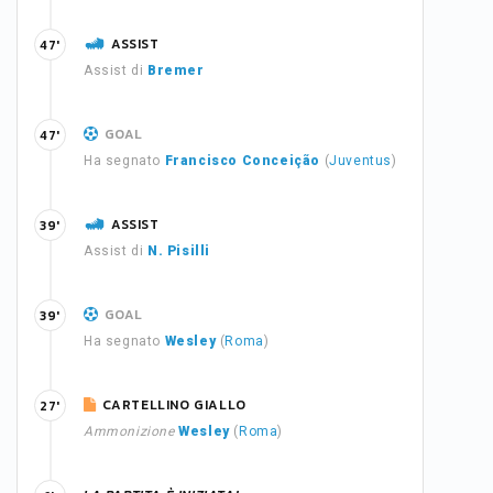
ASSIST
47'
Assist di
Bremer
GOAL
47'
Ha segnato
Francisco Conceição
(
Juventus
)
ASSIST
39'
Assist di
N. Pisilli
GOAL
39'
Ha segnato
Wesley
(
Roma
)
CARTELLINO GIALLO
27'
Ammonizione
Wesley
(
Roma
)