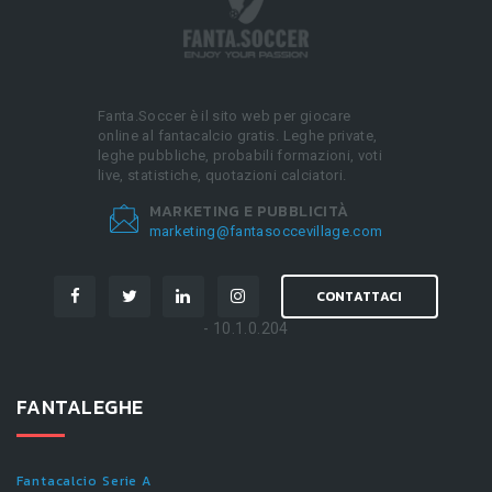
Fanta.Soccer è il sito web per giocare
online al fantacalcio gratis. Leghe private,
leghe pubbliche, probabili formazioni, voti
live, statistiche, quotazioni calciatori.
MARKETING E PUBBLICITÀ
marketing@fantasoccevillage.com
CONTATTACI
- 10.1.0.204
FANTALEGHE
Fantacalcio Serie A