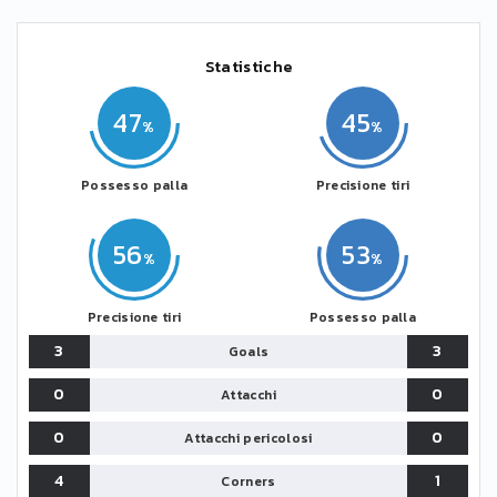
Statistiche
47
45
Possesso palla
Precisione tiri
56
53
Precisione tiri
Possesso palla
3
3
Goals
0
0
Attacchi
0
0
Attacchi pericolosi
4
1
Corners