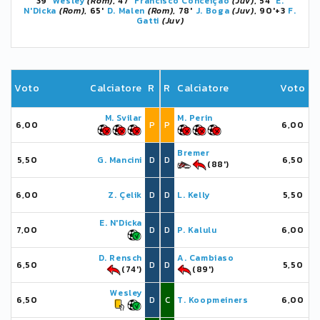
39'
Wesley
(Rom)
, 47'
Francisco Conceição
(Juv)
, 54'
E.
N'Dicka
(Rom)
, 65'
D. Malen
(Rom)
, 78'
J. Boga
(Juv)
, 90'+3
F.
Gatti
(Juv)
Voto
Calciatore
R
R
Calciatore
Voto
M. Svilar
M. Perin
6,00
P
P
6,00
Bremer
5,50
G. Mancini
D
D
6,50
(88')
6,00
Z. Çelik
D
D
L. Kelly
5,50
E. N'Dicka
7,00
D
D
P. Kalulu
6,00
D. Rensch
A. Cambiaso
6,50
D
D
5,50
(74')
(89')
Wesley
6,50
D
C
T. Koopmeiners
6,00