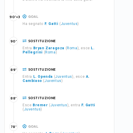
GOAL
90'+3
Ha segnato
F. Gatti
(
Juventus
)
SOSTITUZIONE
90'
Entra
Bryan Zaragoza
(
Roma
), esce
L.
Pellegrini
(
Roma
)
SOSTITUZIONE
89'
Entra
L. Openda
(
Juventus
), esce
A.
Cambiaso
(
Juventus
)
SOSTITUZIONE
88'
Esce
Bremer
(
Juventus
), entra
F. Gatti
(
Juventus
)
GOAL
78'