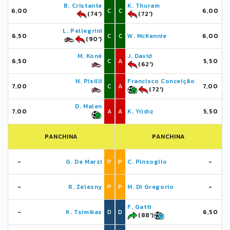
B. Cristante
K. Thuram
6,00
C
C
6,00
(74')
(72')
L. Pellegrini
6,50
C
C
W. McKennie
6,00
(90')
M. Koné
J. David
6,50
C
A
5,50
(62')
N. Pisilli
Francisco Conceição
7,00
C
A
7,00
(72')
D. Malen
7,00
A
A
K. Yıldız
5,50
PANCHINA
PANCHINA
-
G. De Marzi
P
P
C. Pinsoglio
-
-
R. Żelezny
P
P
M. Di Gregorio
-
F. Gatti
-
K. Tsimikas
D
D
6,50
(88')