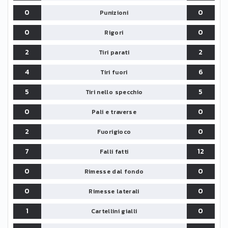
0
0
Punizioni
0
0
Rigori
2
2
Tiri parati
4
6
Tiri fuori
5
5
Tiri nello specchio
0
0
Pali e traverse
2
0
Fuorigioco
7
12
Falli fatti
0
0
Rimesse dal fondo
0
0
Rimesse laterali
1
0
Cartellini gialli