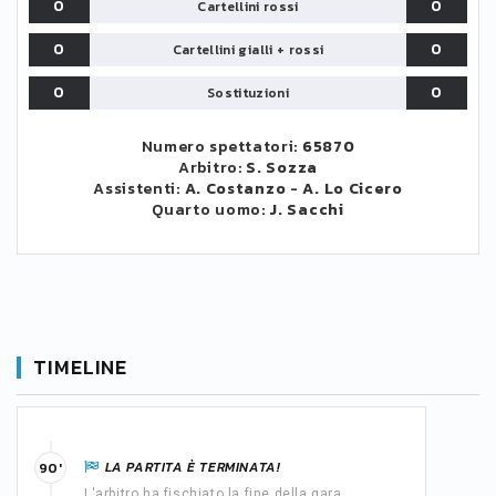
0
0
Cartellini rossi
0
0
Cartellini gialli + rossi
0
0
Sostituzioni
Numero spettatori:
65870
Arbitro:
S. Sozza
Assistenti:
A. Costanzo
-
A. Lo Cicero
Quarto uomo:
J. Sacchi
TIMELINE
LA PARTITA È TERMINATA!
90'
L'arbitro ha fischiato la fine della gara.