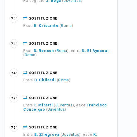
Ha segnato
J. Boga
(
Juventus
)
SOSTITUZIONE
74'
Esce
B. Cristante
(
Roma
)
SOSTITUZIONE
74'
Esce
D. Rensch
(
Roma
), entra
N. El Aynaoui
(
Roma
)
SOSTITUZIONE
74'
Entra
D. Ghilardi
(
Roma
)
SOSTITUZIONE
72'
Entra
F. Miretti
(
Juventus
), esce
Francisco
Conceição
(
Juventus
)
SOSTITUZIONE
72'
Entra
E. Zhegrova
(
Juventus
), esce
K.