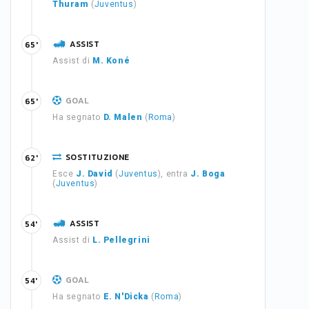
Thuram
(
Juventus
)
ASSIST
65'
Assist di
M. Koné
GOAL
65'
Ha segnato
D. Malen
(
Roma
)
SOSTITUZIONE
62'
Esce
J. David
(
Juventus
), entra
J. Boga
(
Juventus
)
ASSIST
54'
Assist di
L. Pellegrini
GOAL
54'
Ha segnato
E. N'Dicka
(
Roma
)