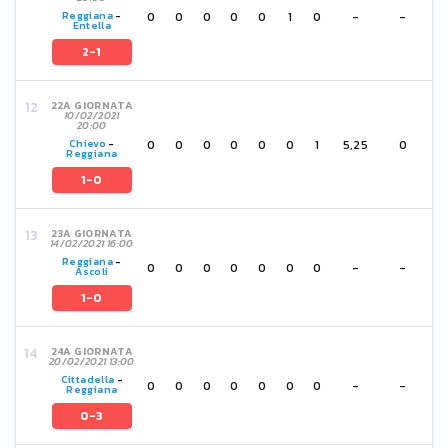
0
0
0
0
0
1
0
-
-
Reggiana
-
Entella
2-1
22A GIORNATA
10/02/2021
20:00
0
0
0
0
0
0
1
5,25
0
Chievo
-
Reggiana
1-0
23A GIORNATA
14/02/2021 16:00
Reggiana
-
0
0
0
0
0
0
0
-
-
Ascoli
1-0
24A GIORNATA
20/02/2021 13:00
Cittadella
-
0
0
0
0
0
0
0
-
-
Reggiana
0-3