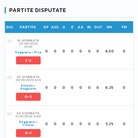
PARTITE DISPUTATE
GIO.
PARTITA
GF
ASS.
A
E
AA
IN
OUT
MV
FM
1A GIORNATA
27/09/2020
19:00
0
0
0
0
0
0
0
6,50
0
Reggiana
-
Pisa
2-2
2A GIORNATA
03/10/2020 14:15
Entella
-
0
0
0
0
0
0
0
6,25
0
Reggiana
0-2
3A GIORNATA
17/10/2020 12:00
Reggiana
-
0
0
0
0
0
0
0
5,25
0
Chievo
0-1