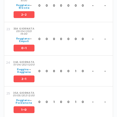
15:00
0
0
0
0
0
0
0
-
-
Reggiana
-
Brescia
2-2
33A GIORNATA
09/04/2021
19:00
0
0
0
0
0
0
0
-
-
Reggiana
-
Empoli
0-1
34A GIORNATA
17/04/2021 12:00
Reggina
-
0
0
0
0
0
1
0
-
-
Reggiana
2-1
35A GIORNATA
01/05/2021 12:00
Reggiana
-
0
0
1
0
0
1
0
-
-
Pordenone
1-0