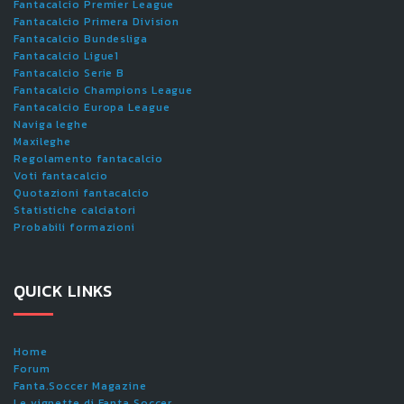
Fantacalcio Premier League
Fantacalcio Primera Division
Fantacalcio Bundesliga
Fantacalcio Ligue1
Fantacalcio Serie B
Fantacalcio Champions League
Fantacalcio Europa League
Naviga leghe
Maxileghe
Regolamento fantacalcio
Voti fantacalcio
Quotazioni fantacalcio
Statistiche calciatori
Probabili formazioni
QUICK LINKS
Home
Forum
Fanta.Soccer Magazine
Le vignette di Fanta.Soccer