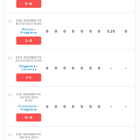
3-0
29A GIORNATA
16/03/2021 18:00
Monza
-
0
0
0
0
0
0
0
5,25
0
Reggiana
2-0
30A GIORNATA
20/03/2021 13:00
Reggiana
-
0
0
0
0
0
0
0
-
-
Cosenza
1-1
31A GIORNATA
02/04/2021
15:00
0
0
0
0
0
0
0
-
-
Frosinone
-
Reggiana
0-0
32A GIORNATA
05/04/2021