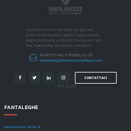
Fanta.Soccer è il sito web per giocare
online al fantacalcio gratis. Leghe private,
leghe pubbliche, probabili formazioni, voti
live, statistiche, quotazioni calciatori.
MARKETING E PUBBLICITÀ
marketing@fantasoccevillage.com
CONTATTACI
- 10.1.0.204
FANTALEGHE
Fantacalcio Serie A