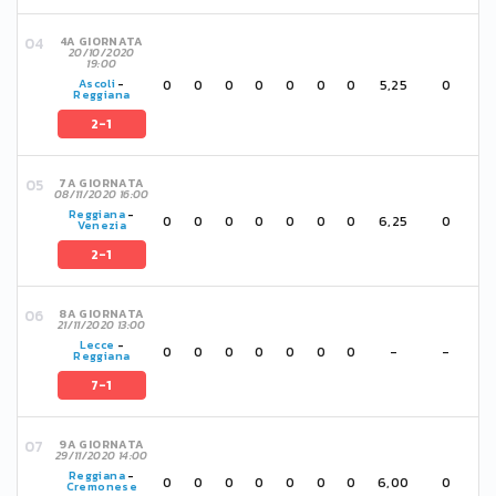
4A GIORNATA
20/10/2020
19:00
0
0
0
0
0
0
0
5,25
0
Ascoli
-
Reggiana
2-1
7A GIORNATA
08/11/2020 16:00
Reggiana
-
0
0
0
0
0
0
0
6,25
0
Venezia
2-1
8A GIORNATA
21/11/2020 13:00
Lecce
-
0
0
0
0
0
0
0
-
-
Reggiana
7-1
9A GIORNATA
29/11/2020 14:00
Reggiana
-
0
0
0
0
0
0
0
6,00
0
Cremonese