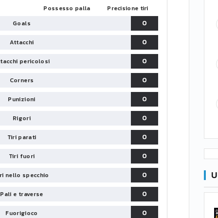
Possesso palla
Precisione tiri
0
Goals
0
Attacchi
0
tacchi pericolosi
0
Corners
0
Punizioni
0
Rigori
0
Tiri parati
0
Tiri fuori
U
0
iri nello specchio
0
Pali e traverse
0
Fuorigioco