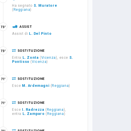
Ha segnato
S. Muratore
(
Reggiana
)
ASSIST
73'
Assist di
L. Del Pinto
SOSTITUZIONE
73'
Entra
L. Zonta
(
Vicenza
), esce
S.
Pontisso
(
Vicenza
)
SOSTITUZIONE
71'
Esce
M. Ardemagni
(
Reggiana
)
SOSTITUZIONE
71'
Esce
I. Radrezza
(
Reggiana
),
entra
L. Zamparo
(
Reggiana
)
SOSTITUZIONE