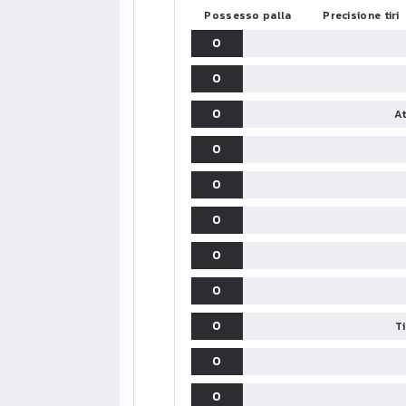
Possesso palla
Precisione tiri
0
0
0
At
0
0
0
0
0
0
T
0
0