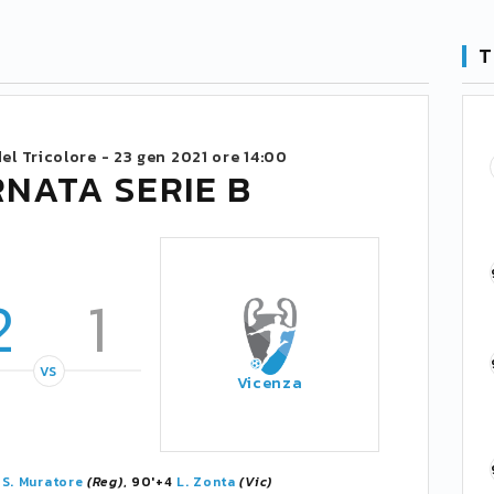
T
el Tricolore -
23 gen 2021 ore 14:00
RNATA SERIE B
2
1
VS
Vicenza
'
S. Muratore
(Reg)
, 90'+4
L. Zonta
(Vic)