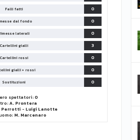
0
Falli fatti
0
messe dal fondo
0
Rimesse laterali
3
Cartellini gialli
0
Cartellini rossi
0
ellini gialli + rossi
0
Sostituzioni
ro spettatori:
0
tro:
A. Prontera
. Perrotti
-
Luigi Lanotte
 uomo:
M. Marcenaro