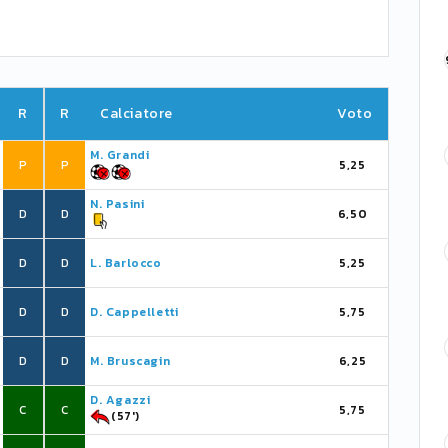
R
R
Calciatore
Voto
M. Grandi
P
P
5,25
N. Pasini
D
D
6,50
D
D
L. Barlocco
5,25
D
D
D. Cappelletti
5,75
D
D
M. Bruscagin
6,25
D. Agazzi
C
C
5,75
(57')