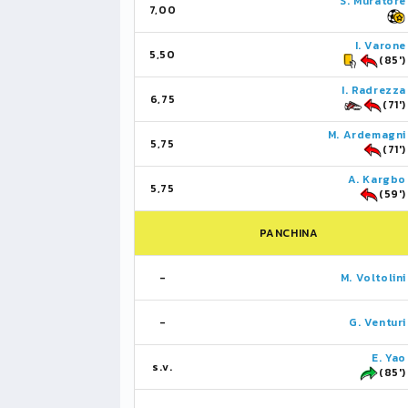
S. Muratore
7,00
I. Varone
5,50
(85')
I. Radrezza
6,75
(71')
M. Ardemagni
5,75
(71')
A. Kargbo
5,75
(59')
PANCHINA
-
M. Voltolini
-
G. Venturi
E. Yao
s.v.
(85')