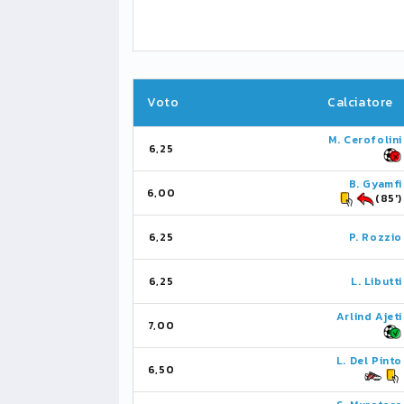
Voto
Calciatore
M. Cerofolini
6,25
B. Gyamfi
6,00
(85')
6,25
P. Rozzio
6,25
L. Libutti
Arlind Ajeti
7,00
L. Del Pinto
6,50