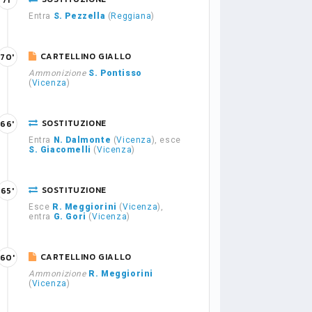
71'
Entra
S. Pezzella
(
Reggiana
)
CARTELLINO GIALLO
70'
Ammonizione
S. Pontisso
(
Vicenza
)
SOSTITUZIONE
66'
Entra
N. Dalmonte
(
Vicenza
), esce
S. Giacomelli
(
Vicenza
)
SOSTITUZIONE
65'
Esce
R. Meggiorini
(
Vicenza
),
entra
G. Gori
(
Vicenza
)
CARTELLINO GIALLO
60'
Ammonizione
R. Meggiorini
(
Vicenza
)