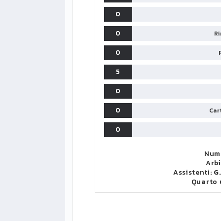
0
0
Ri
0
5
0
0
Cart
0
Nume
Arbi
Assistenti:
G
Quarto