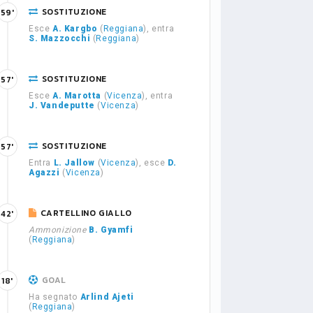
SOSTITUZIONE
59'
Esce
A. Kargbo
(
Reggiana
), entra
S. Mazzocchi
(
Reggiana
)
SOSTITUZIONE
57'
Esce
A. Marotta
(
Vicenza
), entra
J. Vandeputte
(
Vicenza
)
SOSTITUZIONE
57'
Entra
L. Jallow
(
Vicenza
), esce
D.
Agazzi
(
Vicenza
)
CARTELLINO GIALLO
42'
Ammonizione
B. Gyamfi
(
Reggiana
)
GOAL
18'
Ha segnato
Arlind Ajeti
(
Reggiana
)