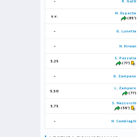
-
R. Gatti
M. Espeche
s.v.
(85')
-
G. Lunetta
-
N. Kirwan
S. Pezzella
5,25
(71')
-
G. Zampano
L. Zamparo
5,50
(71')
S. Mazzocchi
5,75
(59')
-
N. Cambiaghi