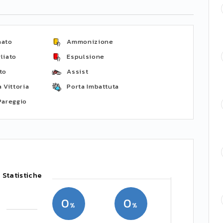
nato
Ammonizione
liato
Espulsione
to
Assist
 Vittoria
Porta Imbattuta
Pareggio
Statistiche
0
0