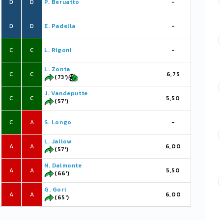
D
D
P. Beruatto
-
D
D
E. Padella
-
C
C
L. Rigoni
-
L. Zonta
C
C
6,75
(73')
J. Vandeputte
C
C
5,50
(57')
C
A
S. Longo
-
L. Jallow
A
A
6,00
(57')
N. Dalmonte
A
A
5,50
(66')
G. Gori
A
A
6,00
(65')