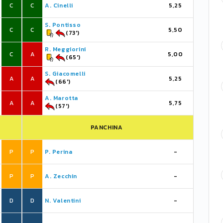
C
C
A. Cinelli
5,25
S. Pontisso
C
C
5,50
(73')
R. Meggiorini
C
A
5,00
(65')
S. Giacomelli
A
A
5,25
(66')
A. Marotta
A
A
5,75
(57')
PANCHINA
P
P
P. Perina
-
P
P
A. Zecchin
-
D
D
N. Valentini
-