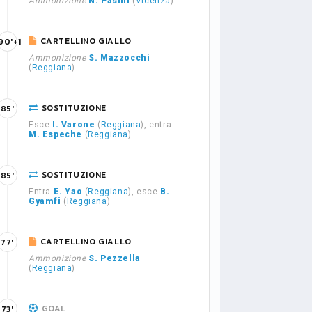
Ammonizione
N. Pasini
(
Vicenza
)
CARTELLINO GIALLO
90'+1
Ammonizione
S. Mazzocchi
(
Reggiana
)
SOSTITUZIONE
85'
Esce
I. Varone
(
Reggiana
), entra
M. Espeche
(
Reggiana
)
SOSTITUZIONE
85'
Entra
E. Yao
(
Reggiana
), esce
B.
Gyamfi
(
Reggiana
)
CARTELLINO GIALLO
77'
Ammonizione
S. Pezzella
(
Reggiana
)
GOAL
73'