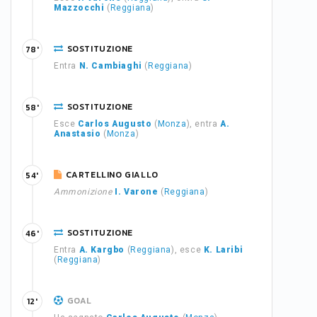
Mazzocchi
(
Reggiana
)
SOSTITUZIONE
78'
Entra
N. Cambiaghi
(
Reggiana
)
SOSTITUZIONE
58'
Esce
Carlos Augusto
(
Monza
), entra
A.
Anastasio
(
Monza
)
CARTELLINO GIALLO
54'
Ammonizione
I. Varone
(
Reggiana
)
SOSTITUZIONE
46'
Entra
A. Kargbo
(
Reggiana
), esce
K. Laribi
(
Reggiana
)
GOAL
12'