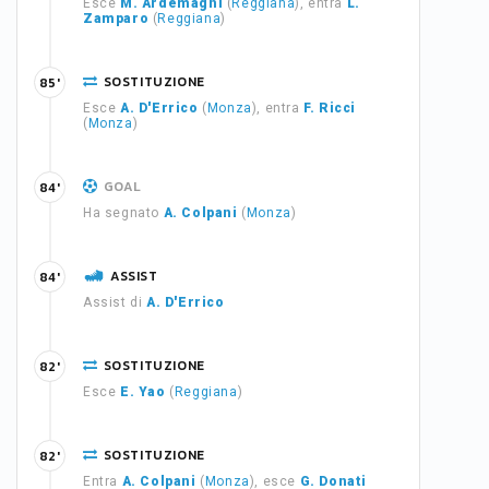
Esce
M. Ardemagni
(
Reggiana
), entra
L.
Zamparo
(
Reggiana
)
SOSTITUZIONE
85'
Esce
A. D'Errico
(
Monza
), entra
F. Ricci
(
Monza
)
GOAL
84'
Ha segnato
A. Colpani
(
Monza
)
ASSIST
84'
Assist di
A. D'Errico
SOSTITUZIONE
82'
Esce
E. Yao
(
Reggiana
)
SOSTITUZIONE
82'
Entra
A. Colpani
(
Monza
), esce
G. Donati