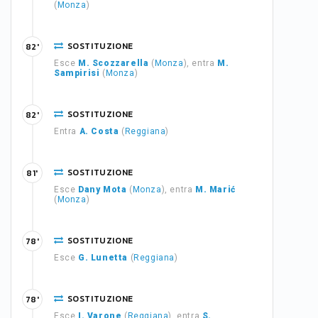
(
Monza
)
SOSTITUZIONE
82'
Esce
M. Scozzarella
(
Monza
), entra
M.
Sampirisi
(
Monza
)
SOSTITUZIONE
82'
Entra
A. Costa
(
Reggiana
)
SOSTITUZIONE
81'
Esce
Dany Mota
(
Monza
), entra
M. Marić
(
Monza
)
SOSTITUZIONE
78'
Esce
G. Lunetta
(
Reggiana
)
SOSTITUZIONE
78'
Esce
I. Varone
(
Reggiana
), entra
S.