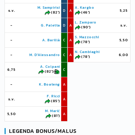
M. Sampirisi
A. Kargbo
s.v.
D
A
5,25
(82')
(46')
L. Zamparo
-
G. Paletta
D
A
s.v.
(90')
S. Mazzocchi
-
A. Barillà
C
A
5,50
(78')
N. Cambiaghi
-
M. D'Alessandro
C
A
6,00
(78')
A. Colpani
6,75
C
(82')
-
K. Boateng
A
F. Ricci
s.v.
A
(85')
M. Marić
5,50
A
(81')
LEGENDA BONUS/MALUS