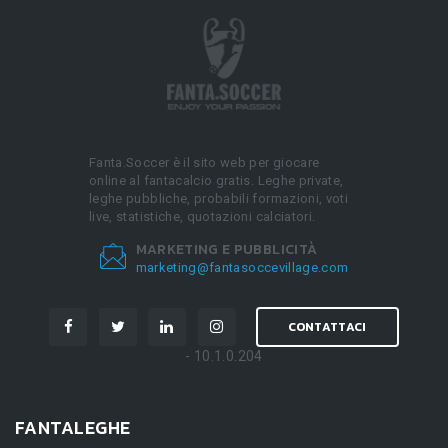
Fanta.Soccer è il sito web per giocare
online al fantacalcio gratis. Leghe private,
leghe pubbliche, probabili formazioni, voti
live, statistiche, quotazioni calciatori.
MARKETING E PUBBLICITÀ
marketing@fantasoccevillage.com
CONTATTACI
- 10.1.0.204
FANTALEGHE