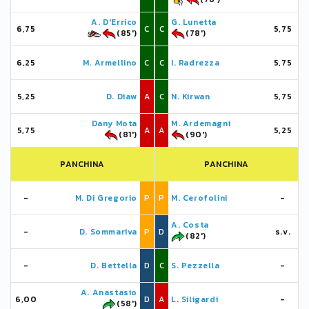
A. D'Errico
G. Lunetta
6,75
C
C
5,75
(85')
(78')
6,25
M. Armellino
C
C
I. Radrezza
5,75
5,25
D. Diaw
A
C
N. Kirwan
5,75
Dany Mota
M. Ardemagni
5,75
A
A
5,25
(81')
(90')
PANCHINA
PANCHINA
-
M. Di Gregorio
P
P
M. Cerofolini
-
A. Costa
-
D. Sommariva
P
D
s.v.
(82')
-
D. Bettella
D
C
S. Pezzella
-
A. Anastasio
6,00
D
A
L. Siligardi
-
(58')