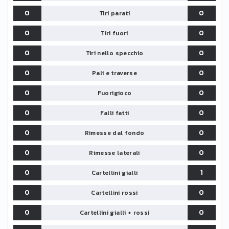
0
0
Tiri parati
0
0
Tiri fuori
0
0
Tiri nello specchio
0
0
Pali e traverse
0
0
Fuorigioco
0
0
Falli fatti
0
0
Rimesse dal fondo
0
0
Rimesse laterali
0
1
Cartellini gialli
0
0
Cartellini rossi
0
0
Cartellini gialli + rossi