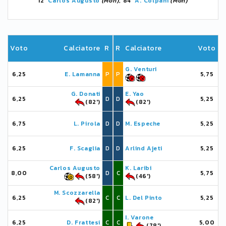
12'
Carlos Augusto
(Mon)
, 84'
A. Colpani
(Mon)
Voto
Calciatore
R
R
Calciatore
Voto
G. Venturi
6,25
E. Lamanna
P
P
5,75
G. Donati
E. Yao
6,25
D
D
5,25
(82')
(82')
6,75
L. Pirola
D
D
M. Espeche
5,25
6,25
F. Scaglia
D
D
Arlind Ajeti
5,25
Carlos Augusto
K. Laribi
8,00
D
C
5,75
(58')
(46')
M. Scozzarella
6,25
C
C
L. Del Pinto
5,25
(82')
I. Varone
6,25
D. Frattesi
C
C
5,00
(78')