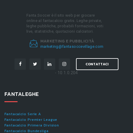
Fanta.Soccer è il sito web per giocare
online al fantacalcio gratis. Leghe private,
leghe pubbliche, probabili formazioni, voti
live, statistiche, quotazioni calciatori.
MARKETING E PUBBLICITÀ
marketing@fantasoccevillage.com
CONTATTACI
- 10.1.0.204
FANTALEGHE
Fantacalcio Serie A
Fantacalcio Premier League
Fantacalcio Primera Division
Fantacalcio Bundesliga