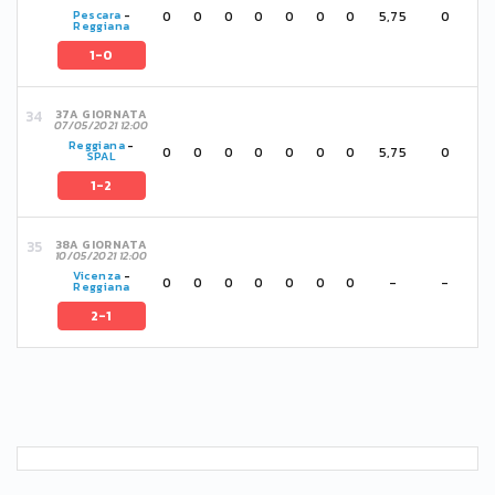
0
0
0
0
0
0
0
5,75
0
Pescara
-
Reggiana
1-0
37A GIORNATA
07/05/2021 12:00
Reggiana
-
0
0
0
0
0
0
0
5,75
0
SPAL
1-2
38A GIORNATA
10/05/2021 12:00
Vicenza
-
0
0
0
0
0
0
0
-
-
Reggiana
2-1