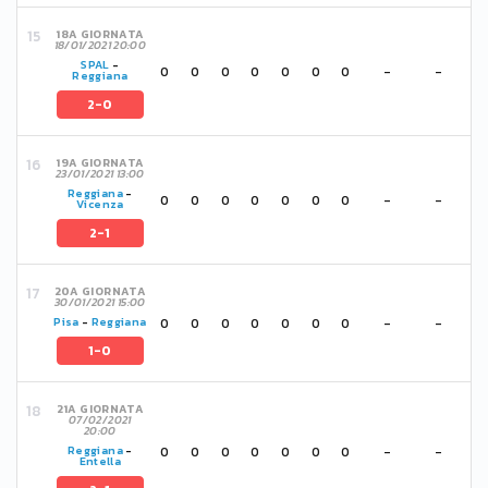
18A GIORNATA
18/01/2021 20:00
SPAL
-
0
0
0
0
0
0
0
-
-
Reggiana
2-0
19A GIORNATA
23/01/2021 13:00
Reggiana
-
0
0
0
0
0
0
0
-
-
Vicenza
2-1
20A GIORNATA
30/01/2021 15:00
0
0
0
0
0
0
0
-
-
Pisa
-
Reggiana
1-0
21A GIORNATA
07/02/2021
20:00
0
0
0
0
0
0
0
-
-
Reggiana
-
Entella