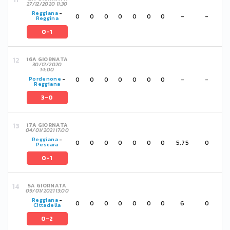
27/12/2020 11:30
Reggiana
-
0
0
0
0
0
0
0
-
-
Reggina
0-1
16A GIORNATA
30/12/2020
14:00
0
0
0
0
0
0
0
-
-
Pordenone
-
Reggiana
3-0
17A GIORNATA
04/01/2021 17:00
Reggiana
-
0
0
0
0
0
0
0
5,75
0
Pescara
0-1
5A GIORNATA
09/01/2021 13:00
Reggiana
-
0
0
0
0
0
0
0
6
0
Cittadella
0-2