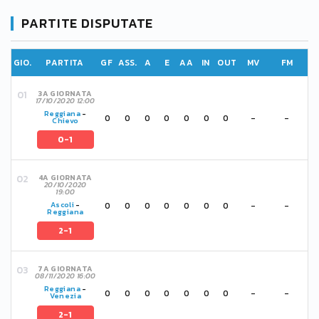
PARTITE DISPUTATE
GIO.
PARTITA
GF
ASS.
A
E
AA
IN
OUT
MV
FM
3A GIORNATA
17/10/2020 12:00
Reggiana
-
0
0
0
0
0
0
0
-
-
Chievo
0-1
4A GIORNATA
20/10/2020
19:00
0
0
0
0
0
0
0
-
-
Ascoli
-
Reggiana
2-1
7A GIORNATA
08/11/2020 16:00
Reggiana
-
0
0
0
0
0
0
0
-
-
Venezia
2-1