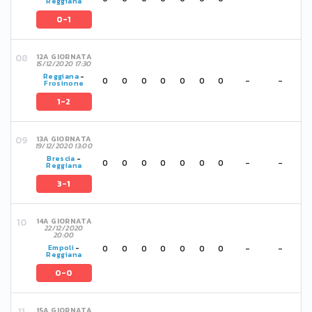
Reggiana
0-1
12A GIORNATA
15/12/2020 17:30
Reggiana
-
0
0
0
0
0
0
0
-
-
Frosinone
1-2
13A GIORNATA
19/12/2020 13:00
Brescia
-
0
0
0
0
0
0
0
-
-
Reggiana
3-1
14A GIORNATA
22/12/2020
20:00
0
0
0
0
0
0
0
-
-
Empoli
-
Reggiana
0-0
15A GIORNATA