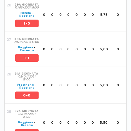
29A GIORNATA
16/03/2021 18:00
Monza
-
0
0
0
0
0
0
0
5,75
0
Reggiana
2-0
30A GIORNATA
20/03/2021 13:00
Reggiana
-
0
0
0
0
0
0
0
6,00
0
Cosenza
1-1
31A GIORNATA
02/04/2021
15:00
0
0
0
0
0
0
0
6,00
0
Frosinone
-
Reggiana
0-0
32A GIORNATA
05/04/2021
15:00
0
0
0
0
0
0
0
5,50
0
Reggiana
-
Brescia