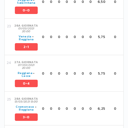
0
0
0
0
0
0
0
6,50
0
Salernitana
0-0
26A GIORNATA
01/03/2021
20:00
0
0
0
0
0
0
0
5,75
0
Venezia
-
Reggiana
2-1
27A GIORNATA
07/03/2021
20:00
0
0
0
0
0
0
0
5,75
0
Reggiana
-
Lecce
0-4
28A GIORNATA
13/03/2021 13:00
Cremonese
-
0
0
0
0
0
0
0
6,25
0
Reggiana
3-0