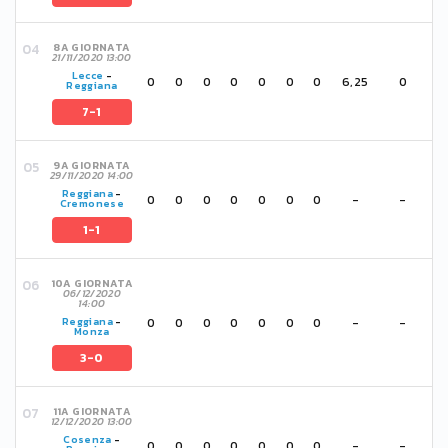
8A GIORNATA
21/11/2020 13:00
Lecce
-
0
0
0
0
0
0
0
6,25
0
Reggiana
7-1
9A GIORNATA
29/11/2020 14:00
Reggiana
-
0
0
0
0
0
0
0
-
-
Cremonese
1-1
10A GIORNATA
06/12/2020
14:00
0
0
0
0
0
0
0
-
-
Reggiana
-
Monza
3-0
11A GIORNATA
12/12/2020 13:00
Cosenza
-
0
0
0
0
0
0
0
-
-