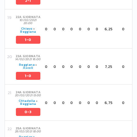
2-1
22A GIORNATA
10/02/2021
20:00
0
0
0
0
0
0
0
6,25
0
Chievo
-
Reggiana
1-0
23A GIORNATA
14/02/2021 16:00
Reggiana
-
0
0
0
0
0
0
0
7,25
0
Ascoli
1-0
24A GIORNATA
20/02/2021 13:00
Cittadella
-
0
0
0
0
0
0
0
6,75
0
Reggiana
0-3
25A GIORNATA
26/02/2021 18:00
Reggiana
-