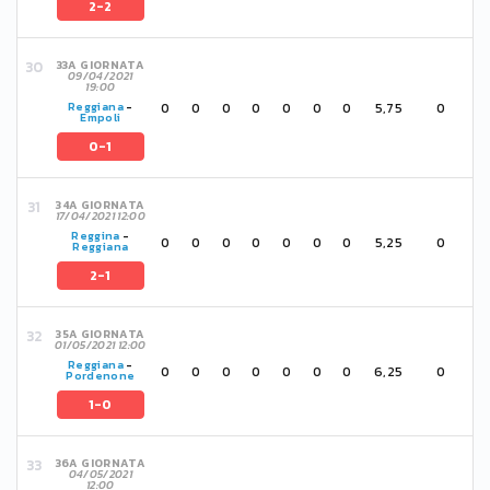
2-2
33A GIORNATA
09/04/2021
19:00
0
0
0
0
0
0
0
5,75
0
Reggiana
-
Empoli
0-1
34A GIORNATA
17/04/2021 12:00
Reggina
-
0
0
0
0
0
0
0
5,25
0
Reggiana
2-1
35A GIORNATA
01/05/2021 12:00
Reggiana
-
0
0
0
0
0
0
0
6,25
0
Pordenone
1-0
36A GIORNATA
04/05/2021
12:00