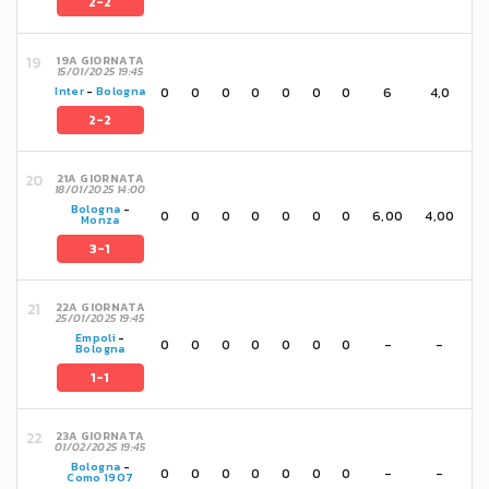
2-2
19A GIORNATA
15/01/2025 19:45
0
0
0
0
0
0
0
6
4,0
Inter
-
Bologna
2-2
21A GIORNATA
18/01/2025 14:00
Bologna
-
0
0
0
0
0
0
0
6,00
4,00
Monza
3-1
22A GIORNATA
25/01/2025 19:45
Empoli
-
0
0
0
0
0
0
0
-
-
Bologna
1-1
23A GIORNATA
01/02/2025 19:45
Bologna
-
0
0
0
0
0
0
0
-
-
Como 1907