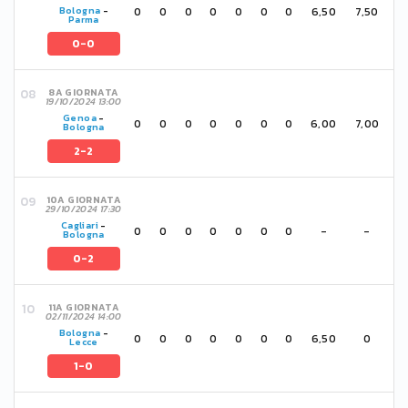
0
0
0
0
0
0
0
6,50
7,50
Bologna
-
Parma
0-0
8A GIORNATA
19/10/2024 13:00
Genoa
-
0
0
0
0
0
0
0
6,00
7,00
Bologna
2-2
10A GIORNATA
29/10/2024 17:30
Cagliari
-
0
0
0
0
0
0
0
-
-
Bologna
0-2
11A GIORNATA
02/11/2024 14:00
Bologna
-
0
0
0
0
0
0
0
6,50
0
Lecce
1-0