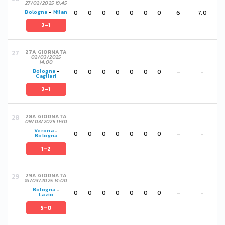
27/02/2025 19:45
0
0
0
0
0
0
0
6
7,0
Bologna
-
Milan
2-1
27A GIORNATA
02/03/2025
14:00
0
0
0
0
0
0
0
-
-
Bologna
-
Cagliari
2-1
28A GIORNATA
09/03/2025 11:30
Verona
-
0
0
0
0
0
0
0
-
-
Bologna
1-2
29A GIORNATA
16/03/2025 14:00
Bologna
-
0
0
0
0
0
0
0
-
-
Lazio
5-0