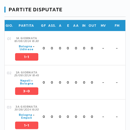
PARTITE DISPUTATE
GIO.
PARTITA
GF
ASS.
A
E
AA
IN
OUT
MV
FM
1A GIORNATA
18/08/2024 16:30
Bologna
-
0
0
0
0
0
0
0
-
-
Udinese
1-1
2A GIORNATA
25/08/2024 18:45
Napoli
-
0
0
0
0
0
0
0
-
-
Bologna
3-0
3A GIORNATA
31/08/2024 16:30
Bologna
-
0
0
0
0
0
0
0
-
-
Empoli
1-1