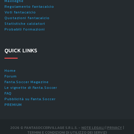
Maxileghe
Regolamento fantacalcio
Voti fantacalcio
Quotazioni fantacalcio
Statistiche calciatori
Probabili formazioni
QUICK LINKS
Home
Forum
Fanta.Soccer Magazine
Le vignette di Fanta.Soccer
FAQ
Pubblicità su Fanta.Soccer
PREMIUM
2026
©
FANTASOCCERVILLAGE S.R.L.S.
-
NOTE LEGALI
|
PRIVACY
|
TERMINI E CONDIZIONI DI UTILIZZO DEI SERVIZI