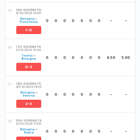
16A GIORNATA
15/12/2024 14:00
Bologna
-
0
0
0
0
0
0
0
-
-
Fiorentina
1-0
17A GIORNATA
21/12/2024 14:00
Torino
-
0
0
0
0
0
0
0
6,50
5,00
Bologna
0-2
18A GIORNATA
30/12/2024 19:45
Bologna
-
0
0
0
0
0
0
0
-
-
Verona
2-3
20A GIORNATA
12/01/2025 17:00
Bologna
-
0
0
0
0
0
0
0
-
-
Roma