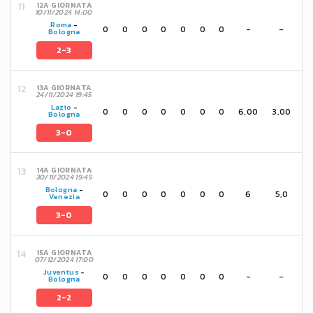
12A GIORNATA
10/11/2024 14:00
Roma
-
0
0
0
0
0
0
0
-
-
Bologna
2-3
13A GIORNATA
24/11/2024 19:45
Lazio
-
0
0
0
0
0
0
0
6,00
3,00
Bologna
3-0
14A GIORNATA
30/11/2024 19:45
Bologna
-
0
0
0
0
0
0
0
6
5,0
Venezia
3-0
15A GIORNATA
07/12/2024 17:00
Juventus
-
0
0
0
0
0
0
0
-
-
Bologna
2-2