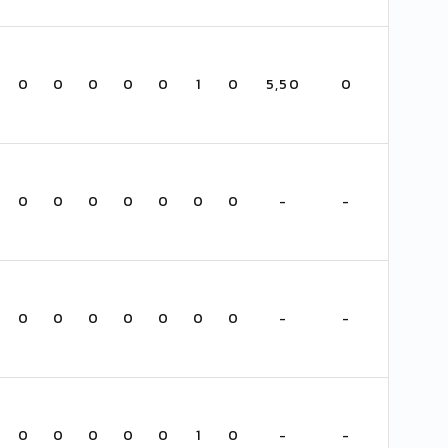
0
0
0
0
0
1
0
5,50
0
0
0
0
0
0
0
0
-
-
0
0
0
0
0
0
0
-
-
0
0
0
0
0
1
0
-
-