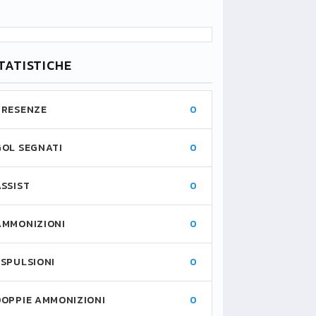
TATISTICHE
PRESENZE
0
GOL SEGNATI
0
ASSIST
0
AMMONIZIONI
0
ESPULSIONI
0
DOPPIE AMMONIZIONI
0