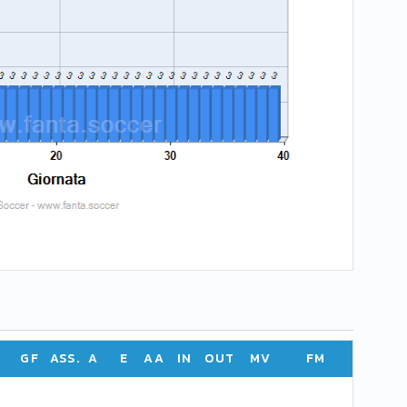
GF
ASS.
A
E
AA
IN
OUT
MV
FM