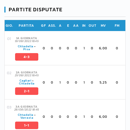
PARTITE DISPUTATE
GIO.
PARTITA
GF
ASS.
A
E
AA
IN
OUT
MV
FM
1A GIORNATA
13/08/2022 18:45
Cittadella
-
0
0
0
0
0
1
0
6,00
0
Pisa
4-3
2A GIORNATA
21/08/2022 18:45
Cagliari
-
0
0
1
0
0
1
0
5,25
0
Cittadella
2-1
3A GIORNATA
28/08/2022 18:45
Cittadella
-
0
0
0
0
0
1
0
6,00
0
Venezia
1-1