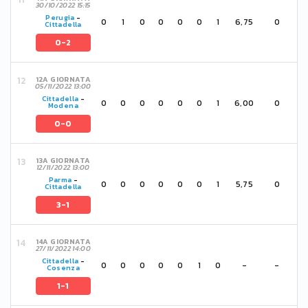
30/10/2022 15:15
Perugia
-
0
1
0
0
0
0
1
6,75
0
Cittadella
0-2
12A GIORNATA
05/11/2022 13:00
Cittadella
-
0
0
0
0
0
0
1
6,00
0
Modena
0-0
13A GIORNATA
12/11/2022 13:00
Parma
-
0
0
0
0
0
0
1
5,75
0
Cittadella
3-1
14A GIORNATA
27/11/2022 14:00
Cittadella
-
0
0
0
0
0
1
0
-
-
Cosenza
1-1