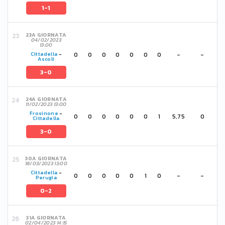
1-1
23A GIORNATA
04/02/2023
13:00
0
0
0
0
0
0
0
-
-
Cittadella
-
Ascoli
3-0
24A GIORNATA
11/02/2023 13:00
Frosinone
-
0
0
0
0
0
0
1
5,75
0
Cittadella
3-0
30A GIORNATA
18/03/2023 13:00
Cittadella
-
0
0
0
0
0
1
0
-
-
Perugia
0-2
31A GIORNATA
02/04/2023 14:15