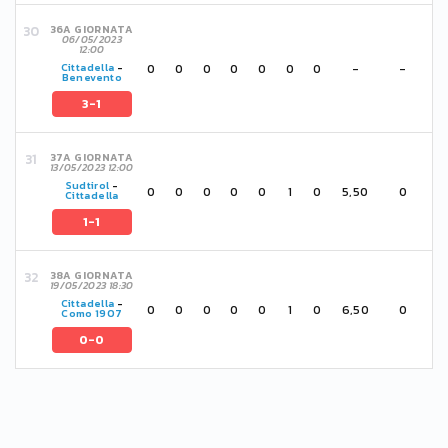
36A GIORNATA
06/05/2023
12:00
0
0
0
0
0
0
0
-
-
Cittadella
-
Benevento
3-1
37A GIORNATA
13/05/2023 12:00
Sudtirol
-
0
0
0
0
0
1
0
5,50
0
Cittadella
1-1
38A GIORNATA
19/05/2023 18:30
Cittadella
-
0
0
0
0
0
1
0
6,50
0
Como 1907
0-0