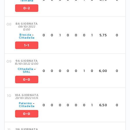
Ternana
0-2
8A GIORNATA
08/10/2022
12:00
0
0
1
0
0
0
1
5,75
0
Brescia
-
Cittadella
1-1
9A GIORNATA
15/10/2022 12:00
Cittadella
-
0
0
0
0
0
1
0
6,00
0
SPAL
0-0
10A GIORNATA
23/10/2022 14:15
Palermo
-
0
0
0
0
0
0
1
6,50
0
Cittadella
0-0
11A GIORNATA