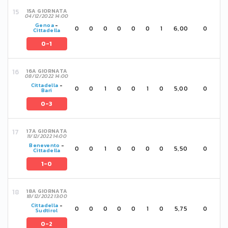
15A GIORNATA
04/12/2022 14:00
Genoa
-
0
0
0
0
0
0
1
6,00
0
Cittadella
0-1
16A GIORNATA
08/12/2022 14:00
Cittadella
-
0
0
1
0
0
1
0
5,00
0
Bari
0-3
17A GIORNATA
11/12/2022 14:00
Benevento
-
0
0
1
0
0
0
0
5,50
0
Cittadella
1-0
18A GIORNATA
18/12/2022 13:00
Cittadella
-
0
0
0
0
0
1
0
5,75
0
Sudtirol
0-2