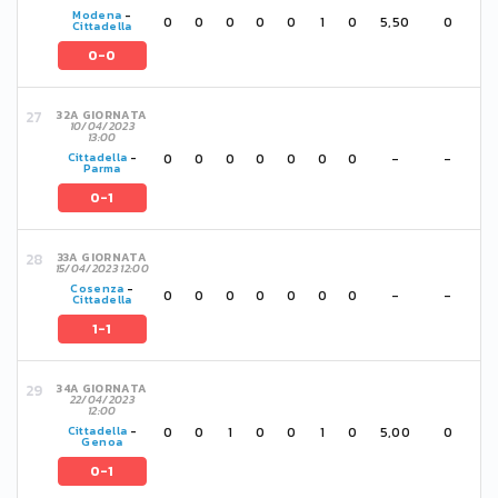
Modena
-
0
0
0
0
0
1
0
5,50
0
Cittadella
0-0
32A GIORNATA
10/04/2023
13:00
0
0
0
0
0
0
0
-
-
Cittadella
-
Parma
0-1
33A GIORNATA
15/04/2023 12:00
Cosenza
-
0
0
0
0
0
0
0
-
-
Cittadella
1-1
34A GIORNATA
22/04/2023
12:00
0
0
1
0
0
1
0
5,00
0
Cittadella
-
Genoa
0-1