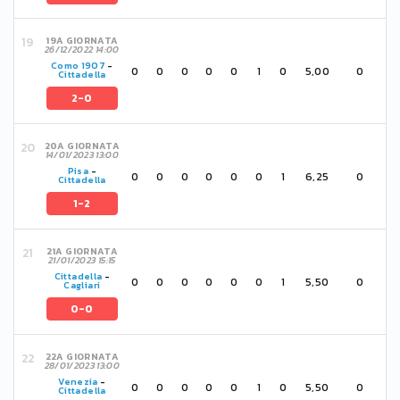
19A GIORNATA
26/12/2022 14:00
Como 1907
-
0
0
0
0
0
1
0
5,00
0
Cittadella
2-0
20A GIORNATA
14/01/2023 13:00
Pisa
-
0
0
0
0
0
0
1
6,25
0
Cittadella
1-2
21A GIORNATA
21/01/2023 15:15
Cittadella
-
0
0
0
0
0
0
1
5,50
0
Cagliari
0-0
22A GIORNATA
28/01/2023 13:00
Venezia
-
0
0
0
0
0
1
0
5,50
0
Cittadella