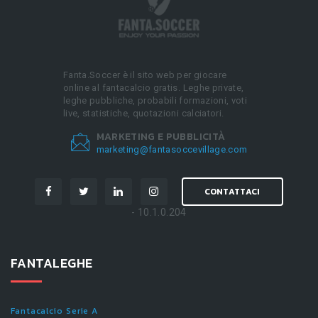
Fanta.Soccer è il sito web per giocare
online al fantacalcio gratis. Leghe private,
leghe pubbliche, probabili formazioni, voti
live, statistiche, quotazioni calciatori.
MARKETING E PUBBLICITÀ
marketing@fantasoccevillage.com
CONTATTACI
- 10.1.0.204
FANTALEGHE
Fantacalcio Serie A