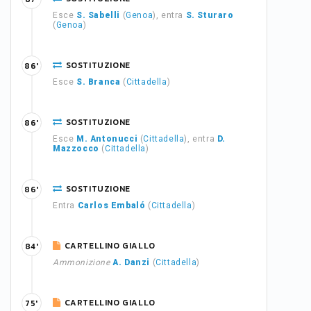
Esce
S. Sabelli
(
Genoa
), entra
S. Sturaro
(
Genoa
)
SOSTITUZIONE
86'
Esce
S. Branca
(
Cittadella
)
SOSTITUZIONE
86'
Esce
M. Antonucci
(
Cittadella
), entra
D.
Mazzocco
(
Cittadella
)
SOSTITUZIONE
86'
Entra
Carlos Embaló
(
Cittadella
)
CARTELLINO GIALLO
84'
Ammonizione
A. Danzi
(
Cittadella
)
CARTELLINO GIALLO
75'