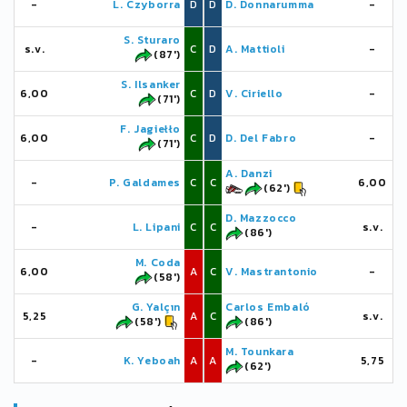
-
L. Czyborra
D
D
D. Donnarumma
-
S. Sturaro
s.v.
C
D
A. Mattioli
-
(87')
S. Ilsanker
6,00
C
D
V. Ciriello
-
(71')
F. Jagiełło
6,00
C
D
D. Del Fabro
-
(71')
A. Danzi
-
P. Galdames
C
C
6,00
(62')
D. Mazzocco
-
L. Lipani
C
C
s.v.
(86')
M. Coda
6,00
A
C
V. Mastrantonio
-
(58')
G. Yalçın
Carlos Embaló
5,25
A
C
s.v.
(58')
(86')
M. Tounkara
-
K. Yeboah
A
A
5,75
(62')