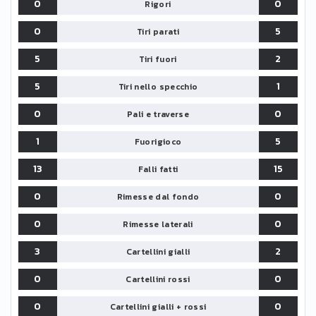
0
0
Rigori
0
5
Tiri parati
5
2
Tiri fuori
5
1
Tiri nello specchio
0
0
Pali e traverse
1
5
Fuorigioco
13
15
Falli fatti
0
0
Rimesse dal fondo
0
0
Rimesse laterali
3
2
Cartellini gialli
0
0
Cartellini rossi
0
0
Cartellini gialli + rossi