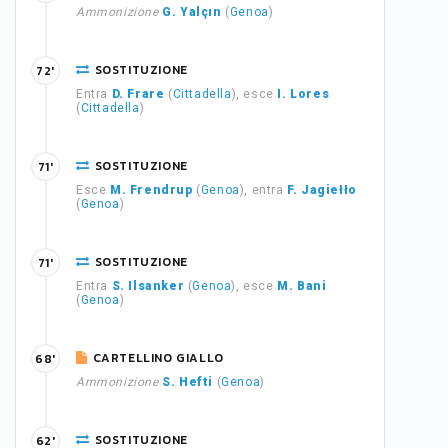
Ammonizione
G. Yalçın
(
Genoa
)
SOSTITUZIONE
72'
Entra
D. Frare
(
Cittadella
), esce
I. Lores
(
Cittadella
)
SOSTITUZIONE
71'
Esce
M. Frendrup
(
Genoa
), entra
F. Jagiełło
(
Genoa
)
SOSTITUZIONE
71'
Entra
S. Ilsanker
(
Genoa
), esce
M. Bani
(
Genoa
)
CARTELLINO GIALLO
68'
Ammonizione
S. Hefti
(
Genoa
)
SOSTITUZIONE
62'