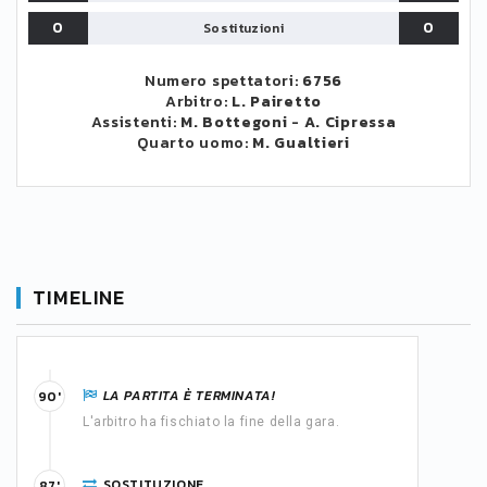
0
0
Sostituzioni
Numero spettatori:
6756
Arbitro:
L. Pairetto
Assistenti:
M. Bottegoni
-
A. Cipressa
Quarto uomo:
M. Gualtieri
TIMELINE
LA PARTITA È TERMINATA!
90'
L'arbitro ha fischiato la fine della gara.
SOSTITUZIONE
87'