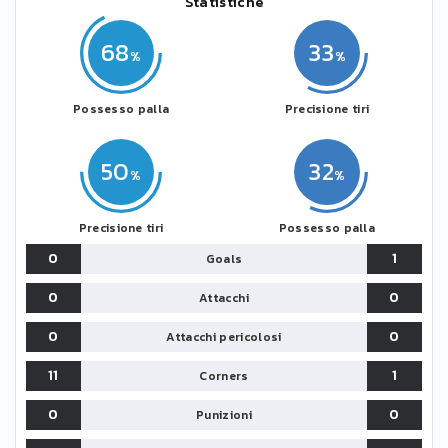
Statistiche
68
33
Possesso palla
Precisione tiri
50
32
Precisione tiri
Possesso palla
0
1
Goals
0
0
Attacchi
0
0
Attacchi pericolosi
11
1
Corners
0
0
Punizioni