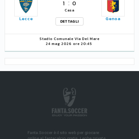
1
0
Casa
Lecce
Genoa
DETTAGLI
Stadio Comunale Via Del Mare
24 mag 2026 ore 20:45
Fanta.Soccer è il sito web per giocare
online al fantacalcio gratis. Leghe private,