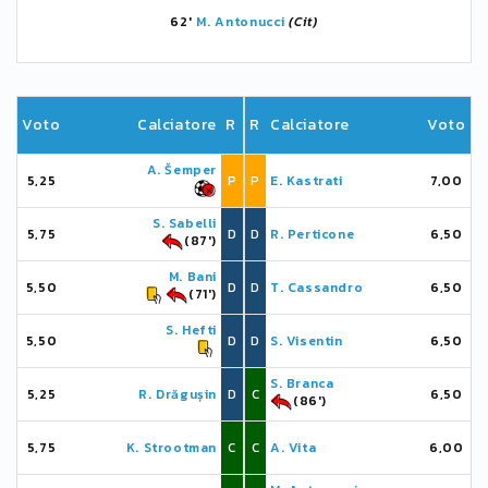
62'
M. Antonucci
(Cit)
Voto
Calciatore
R
R
Calciatore
Voto
A. Šemper
5,25
P
P
E. Kastrati
7,00
S. Sabelli
5,75
D
D
R. Perticone
6,50
(87')
M. Bani
5,50
D
D
T. Cassandro
6,50
(71')
S. Hefti
5,50
D
D
S. Visentin
6,50
S. Branca
5,25
R. Drăgușin
D
C
6,50
(86')
5,75
K. Strootman
C
C
A. Vita
6,00