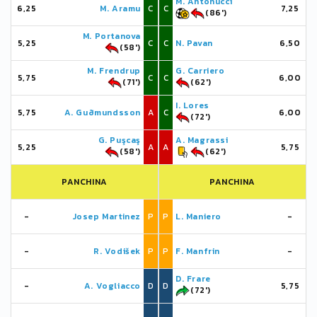
M. Antonucci
6,25
M. Aramu
C
C
7,25
(86')
M. Portanova
5,25
C
C
N. Pavan
6,50
(58')
M. Frendrup
G. Carriero
5,75
C
C
6,00
(71')
(62')
I. Lores
5,75
A. Guðmundsson
A
C
6,00
(72')
G. Puşcaş
A. Magrassi
5,25
A
A
5,75
(58')
(62')
PANCHINA
PANCHINA
-
Josep Martinez
P
P
L. Maniero
-
-
R. Vodišek
P
P
F. Manfrin
-
D. Frare
-
A. Vogliacco
D
D
5,75
(72')