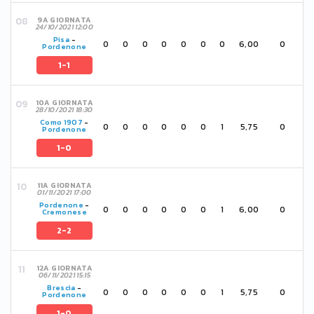
9A GIORNATA
24/10/2021 12:00
Pisa
-
0
0
0
0
0
0
0
6,00
0
Pordenone
1-1
10A GIORNATA
28/10/2021 18:30
Como 1907
-
0
0
0
0
0
0
1
5,75
0
Pordenone
1-0
11A GIORNATA
01/11/2021 17:00
Pordenone
-
0
0
0
0
0
0
1
6,00
0
Cremonese
2-2
12A GIORNATA
06/11/2021 15:15
Brescia
-
0
0
0
0
0
0
1
5,75
0
Pordenone
1-0