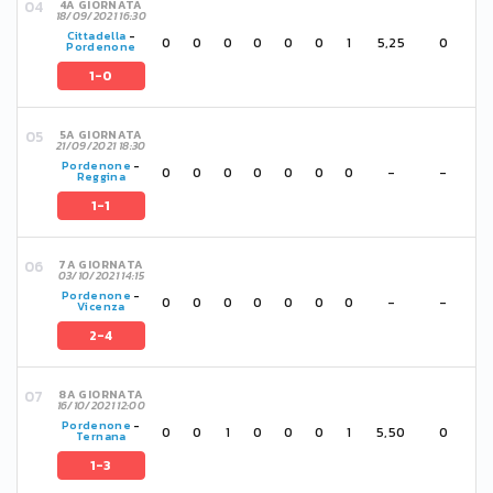
4A GIORNATA
18/09/2021 16:30
Cittadella
-
0
0
0
0
0
0
1
5,25
0
Pordenone
1-0
5A GIORNATA
21/09/2021 18:30
Pordenone
-
0
0
0
0
0
0
0
-
-
Reggina
1-1
7A GIORNATA
03/10/2021 14:15
Pordenone
-
0
0
0
0
0
0
0
-
-
Vicenza
2-4
8A GIORNATA
16/10/2021 12:00
Pordenone
-
0
0
1
0
0
0
1
5,50
0
Ternana
1-3