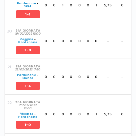
Pordenone
-
0
0
1
0
0
0
1
5,75
0
SPAL
1-1
24A GIORNATA
19/02/2022 13:00
Reggina
-
0
0
0
0
0
0
0
-
-
Pordenone
2-0
25A GIORNATA
22/02/2022 17:30
Pordenone
-
0
0
0
0
0
0
0
-
-
Monza
1-4
26A GIORNATA
26/02/2022
13:00
0
0
0
0
0
0
1
5,75
0
Vicenza
-
Pordenone
1-0