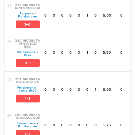
27A GIORNATA
01/03/2022 17:30
Ternana
-
0
0
0
0
0
1
0
6,00
0
Pordenone
1-0
28A GIORNATA
05/03/2022
13:00
0
0
0
0
0
1
0
5,50
0
Pordenone
-
Pisa
0-1
29A GIORNATA
12/03/2022 15:15
Pordenone
-
0
0
0
0
0
0
1
6,00
0
Como 1907
1-1
30A GIORNATA
16/03/2022 17:30
Cremonese
-
0
0
0
0
0
0
0
5,75
0
Pordenone
2-1