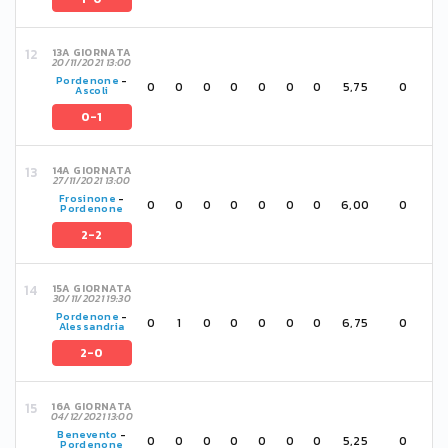
13A GIORNATA
20/11/2021 13:00
Pordenone
-
0
0
0
0
0
0
0
5,75
0
Ascoli
0-1
14A GIORNATA
27/11/2021 13:00
Frosinone
-
0
0
0
0
0
0
0
6,00
0
Pordenone
2-2
15A GIORNATA
30/11/2021 19:30
Pordenone
-
0
1
0
0
0
0
0
6,75
0
Alessandria
2-0
16A GIORNATA
04/12/2021 13:00
Benevento
-
0
0
0
0
0
0
0
5,25
0
Pordenone