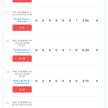
31A GIORNATA
20/03/2022 15:15
Pordenone
-
0
0
0
0
0
0
1
5,50
0
Brescia
1-1
33A GIORNATA
05/04/2022
17:00
0
0
0
0
0
1
0
6,00
0
Pordenone
-
Frosinone
2-0
34A GIORNATA
09/04/2022
12:00
0
0
0
0
0
0
0
5,75
0
Alessandria
-
Pordenone
2-0
35A GIORNATA
18/04/2022 13:00