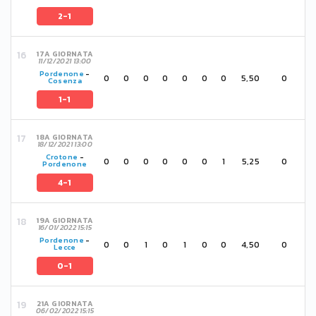
2-1
17A GIORNATA
11/12/2021 13:00
Pordenone
-
0
0
0
0
0
0
0
5,50
0
Cosenza
1-1
18A GIORNATA
18/12/2021 13:00
Crotone
-
0
0
0
0
0
0
1
5,25
0
Pordenone
4-1
19A GIORNATA
16/01/2022 15:15
Pordenone
-
0
0
1
0
1
0
0
4,50
0
Lecce
0-1
21A GIORNATA
06/02/2022 15:15