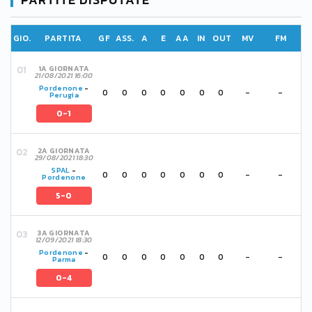
GIO.
PARTITA
GF
ASS.
A
E
AA
IN
OUT
MV
FM
1A GIORNATA
21/08/2021 16:00
Pordenone
-
0
0
0
0
0
0
0
-
-
Perugia
0-1
2A GIORNATA
29/08/2021 18:30
SPAL
-
0
0
0
0
0
0
0
-
-
Pordenone
5-0
3A GIORNATA
12/09/2021 18:30
Pordenone
-
0
0
0
0
0
0
0
-
-
Parma
0-4