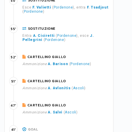
SOSTITUZIONE
55'
Esce
F. Valietti
(
Pordenone
), entra
F. Tsadjout
(
Pordenone
)
SOSTITUZIONE
55'
Entra
A. Ciciretti
(
Pordenone
), esce
J.
Pellegrini
(
Pordenone
)
CARTELLINO GIALLO
52'
Ammonizione
A. Barison
(
Pordenone
)
CARTELLINO GIALLO
51'
Ammonizione
A. Avlonitis
(
Ascoli
)
CARTELLINO GIALLO
47'
Ammonizione
A. Salvi
(
Ascoli
)
GOAL
41'