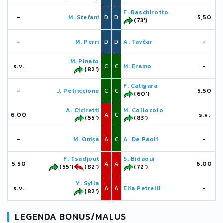
F. Baschirotto
-
M. Stefani
D
D
5,50
(73')
-
M. Perri
D
D
A. Tavčar
-
M. Pinato
s.v.
C
C
M. Eramo
-
(82')
F. Caligara
-
J. Petriccione
C
C
5,50
(60')
A. Ciciretti
M. Collocolo
6,00
A
C
s.v.
(55')
(83')
-
M. Onișa
A
C
A. De Paoli
-
F. Tsadjout
S. Bidaoui
5,50
A
A
6,00
(55')
(82')
(72')
Y. Sylla
s.v.
A
A
Elia Petrelli
-
(82')
LEGENDA BONUS/MALUS