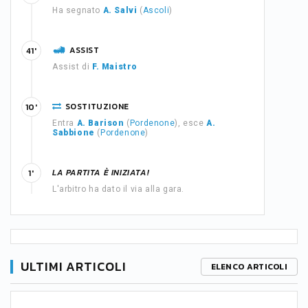
Ha segnato
A. Salvi
(
Ascoli
)
ASSIST
41'
Assist di
F. Maistro
SOSTITUZIONE
10'
Entra
A. Barison
(
Pordenone
), esce
A.
Sabbione
(
Pordenone
)
LA PARTITA È INIZIATA!
1'
L'arbitro ha dato il via alla gara.
ULTIMI ARTICOLI
ELENCO ARTICOLI