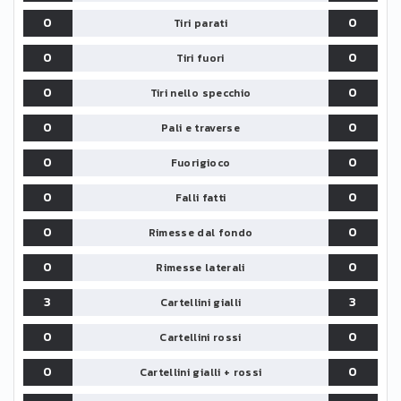
0
0
Tiri parati
0
0
Tiri fuori
0
0
Tiri nello specchio
0
0
Pali e traverse
0
0
Fuorigioco
0
0
Falli fatti
0
0
Rimesse dal fondo
0
0
Rimesse laterali
3
3
Cartellini gialli
0
0
Cartellini rossi
0
0
Cartellini gialli + rossi