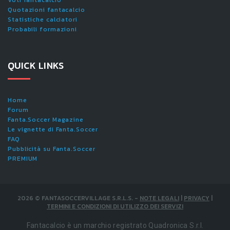
Quotazioni fantacalcio
Statistiche calciatori
Probabili formazioni
QUICK LINKS
Home
Forum
Fanta.Soccer Magazine
Le vignette di Fanta.Soccer
FAQ
Pubblicità su Fanta.Soccer
PREMIUM
2026
©
FANTASOCCERVILLAGE S.R.L.S.
-
NOTE LEGALI
|
PRIVACY
|
TERMINI E CONDIZIONI DI UTILIZZO DEI SERVIZI
Fantacalcio è un marchio registrato Quadronica S.r.l.