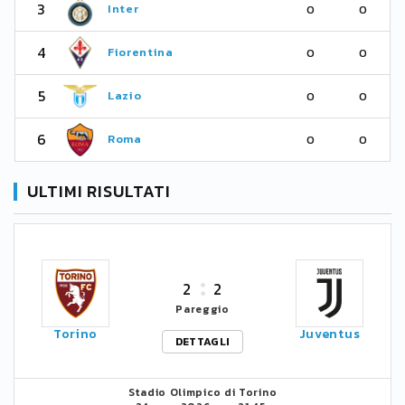
3
Inter
0
0
4
Fiorentina
0
0
5
Lazio
0
0
6
Roma
0
0
ULTIMI RISULTATI
2
2
Pareggio
Torino
Juventus
DETTAGLI
Stadio Olimpico di Torino