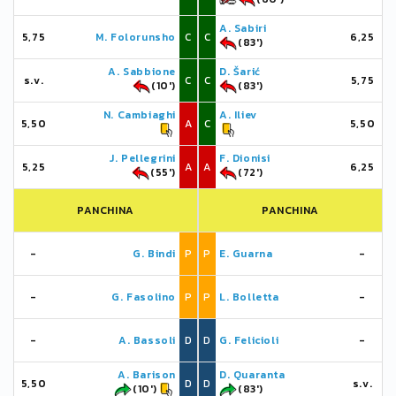
A. Sabiri
5,75
M. Folorunsho
C
C
6,25
(83')
A. Sabbione
D. Šarić
s.v.
C
C
5,75
(10')
(83')
N. Cambiaghi
A. Iliev
5,50
A
C
5,50
J. Pellegrini
F. Dionisi
5,25
A
A
6,25
(55')
(72')
PANCHINA
PANCHINA
-
G. Bindi
P
P
E. Guarna
-
-
G. Fasolino
P
P
L. Bolletta
-
-
A. Bassoli
D
D
G. Felicioli
-
A. Barison
D. Quaranta
5,50
D
D
s.v.
(10')
(83')