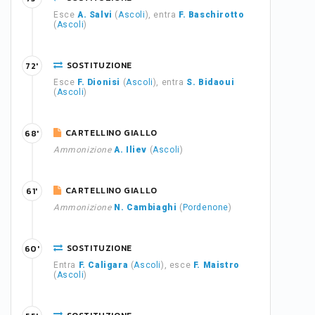
Esce
A. Salvi
(
Ascoli
), entra
F. Baschirotto
(
Ascoli
)
SOSTITUZIONE
72'
Esce
F. Dionisi
(
Ascoli
), entra
S. Bidaoui
(
Ascoli
)
CARTELLINO GIALLO
68'
Ammonizione
A. Iliev
(
Ascoli
)
CARTELLINO GIALLO
61'
Ammonizione
N. Cambiaghi
(
Pordenone
)
SOSTITUZIONE
60'
Entra
F. Caligara
(
Ascoli
), esce
F. Maistro
(
Ascoli
)