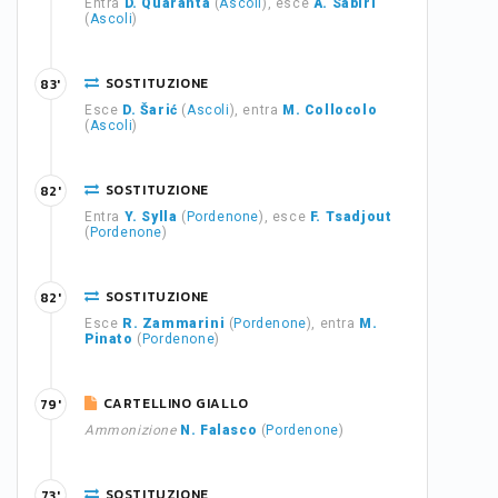
Entra
D. Quaranta
(
Ascoli
), esce
A. Sabiri
(
Ascoli
)
SOSTITUZIONE
83'
Esce
D. Šarić
(
Ascoli
), entra
M. Collocolo
(
Ascoli
)
SOSTITUZIONE
82'
Entra
Y. Sylla
(
Pordenone
), esce
F. Tsadjout
(
Pordenone
)
SOSTITUZIONE
82'
Esce
R. Zammarini
(
Pordenone
), entra
M.
Pinato
(
Pordenone
)
CARTELLINO GIALLO
79'
Ammonizione
N. Falasco
(
Pordenone
)
SOSTITUZIONE
73'