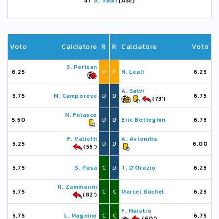
41'
A. Salvi
(Asc)
Voto
Calciatore
R
R
Calciatore
Voto
S. Perisan
6,25
P
P
N. Leali
6,25
A. Salvi
5,75
M. Camporese
D
D
6,75
(73')
N. Falasco
5,50
D
D
Eric Botteghin
6,75
F. Valietti
A. Avlonitis
5,25
D
D
6,00
(55')
5,75
S. Pasa
C
D
T. D'Orazio
6,25
R. Zammarini
5,75
C
C
Marcel Büchel
6,25
(82')
F. Maistro
5,75
L. Magnino
C
C
6,75
(60')