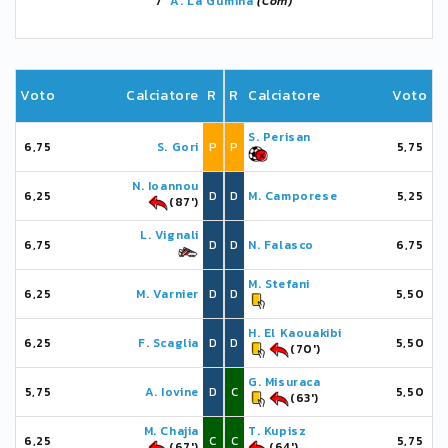
7'
A. La Gumina
(Com)
Voto
Calciatore
R
R
Calciatore
Voto
S. Perisan
6,75
S. Gori
P
P
5,75
N. Ioannou
6,25
D
D
M. Camporese
5,25
(87')
L. Vignali
6,75
D
D
N. Falasco
6,75
M. Stefani
6,25
M. Varnier
D
D
5,50
H. El Kaouakibi
6,25
F. Scaglia
D
D
5,50
(70')
G. Misuraca
5,75
A. Iovine
D
C
5,50
(63')
M. Chajia
T. Kupisz
6,25
C
C
5,75
(67')
(64')