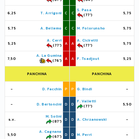
S. Pasa
6,25
T. Arrigoni
C
C
5,75
(77')
5,75
A. Bellemo
C
C
M. Folorunsho
5,75
A. Cerri
A. Ciciretti
5,25
A
A
5,75
(77')
(77')
A. La Gumina
7,50
A
A
F. Tsadjout
5,25
(76')
PANCHINA
PANCHINA
-
D. Facchin
P
P
G. Bindi
-
F. Valietti
-
D. Bertoncini
D
D
5,50
(77')
M. Solini
s.v.
D
D
A. Chrzanowski
-
(87')
A. Cagnano
5,50
D
D
M. Perri
-
(67')