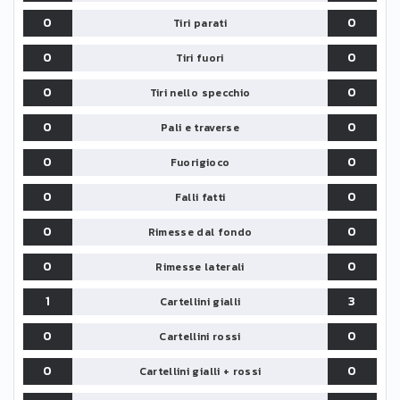
0
0
Tiri parati
0
0
Tiri fuori
0
0
Tiri nello specchio
0
0
Pali e traverse
0
0
Fuorigioco
0
0
Falli fatti
0
0
Rimesse dal fondo
0
0
Rimesse laterali
1
3
Cartellini gialli
0
0
Cartellini rossi
0
0
Cartellini gialli + rossi