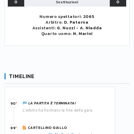
0
0
Sostituzioni
Numero spettatori:
2065
Arbitro:
D. Paterna
Assistenti:
G. Nuzzi
-
A. Niedda
Quarto uomo:
N. Marini
TIMELINE
LA PARTITA È TERMINATA!
90'
L'arbitro ha fischiato la fine della gara.
CARTELLINO GIALLO
89'