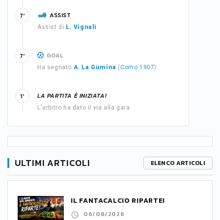
ASSIST
7'
Assist di
L. Vignali
GOAL
7'
Ha segnato
A. La Gumina
(
Como 1907
)
LA PARTITA È INIZIATA!
1'
L'arbitro ha dato il via alla gara.
ULTIMI ARTICOLI
ELENCO ARTICOLI
IL FANTACALCIO RIPARTE!
06/08/2026