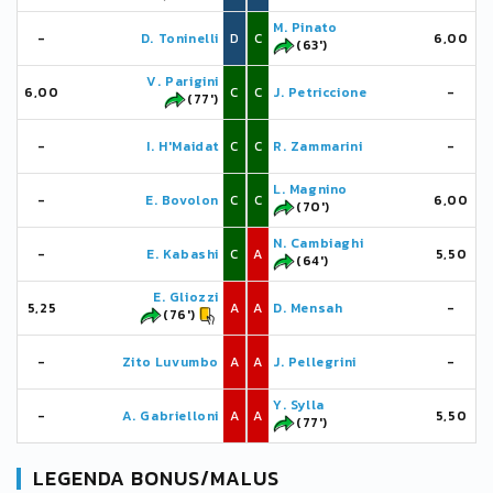
M. Pinato
-
D. Toninelli
D
C
6,00
(63')
V. Parigini
6,00
C
C
J. Petriccione
-
(77')
-
I. H'Maidat
C
C
R. Zammarini
-
L. Magnino
-
E. Bovolon
C
C
6,00
(70')
N. Cambiaghi
-
E. Kabashi
C
A
5,50
(64')
E. Gliozzi
5,25
A
A
D. Mensah
-
(76')
-
Zito Luvumbo
A
A
J. Pellegrini
-
Y. Sylla
-
A. Gabrielloni
A
A
5,50
(77')
LEGENDA BONUS/MALUS