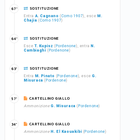
SOSTITUZIONE
67'
Entra
A. Cagnano
(
Como 1907
), esce
M.
Chajia
(
Como 1907
)
SOSTITUZIONE
64'
Esce
T. Kupisz
(
Pordenone
), entra
N.
Cambiaghi
(
Pordenone
)
SOSTITUZIONE
63'
Entra
M. Pinato
(
Pordenone
), esce
G.
Misuraca
(
Pordenone
)
CARTELLINO GIALLO
57'
Ammonizione
G. Misuraca
(
Pordenone
)
CARTELLINO GIALLO
34'
Ammonizione
H. El Kaouakibi
(
Pordenone
)