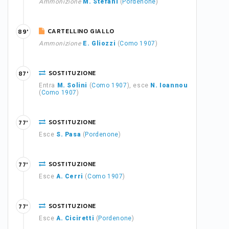
Ammonizione
M. Stefani
(
Pordenone
)
CARTELLINO GIALLO
89'
Ammonizione
E. Gliozzi
(
Como 1907
)
SOSTITUZIONE
87'
Entra
M. Solini
(
Como 1907
), esce
N. Ioannou
(
Como 1907
)
SOSTITUZIONE
77'
Esce
S. Pasa
(
Pordenone
)
SOSTITUZIONE
77'
Esce
A. Cerri
(
Como 1907
)
SOSTITUZIONE
77'
Esce
A. Ciciretti
(
Pordenone
)