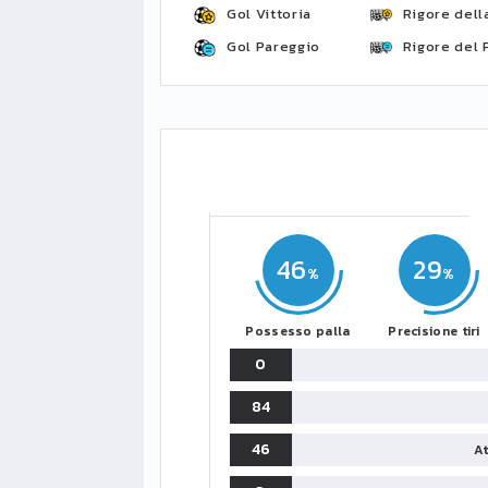
Gol Vittoria
Rigore della
Gol Pareggio
Rigore del 
46
29
Possesso palla
Precisione tiri
0
84
46
At
LIGUE1
CLASSIFICA
CLASSIFI