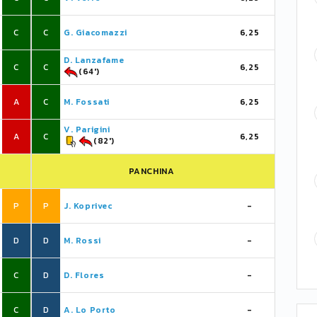
C
C
G. Giacomazzi
6,25
D. Lanzafame
C
C
6,25
(64')
A
C
M. Fossati
6,25
V. Parigini
A
C
6,25
(82')
PANCHINA
P
P
J. Koprivec
-
D
D
M. Rossi
-
C
D
D. Flores
-
C
D
A. Lo Porto
-