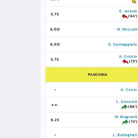
E. Jelenič
5,75
(64')
6,00
M. Moscati
6,00
D. Vantaggiato
A. Cutolo
5,75
(73')
PANCHINA
-
A. Coser
L. Gonnelli
s.v.
(86')
M. Biagianti
6,25
(73')
-
L. Belingheri