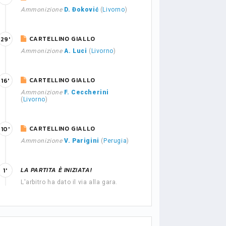
Ammonizione
D. Đoković
(
Livorno
)
CARTELLINO GIALLO
29'
Ammonizione
A. Luci
(
Livorno
)
CARTELLINO GIALLO
16'
Ammonizione
F. Ceccherini
(
Livorno
)
CARTELLINO GIALLO
10'
Ammonizione
V. Parigini
(
Perugia
)
LA PARTITA È INIZIATA!
1'
L'arbitro ha dato il via alla gara.