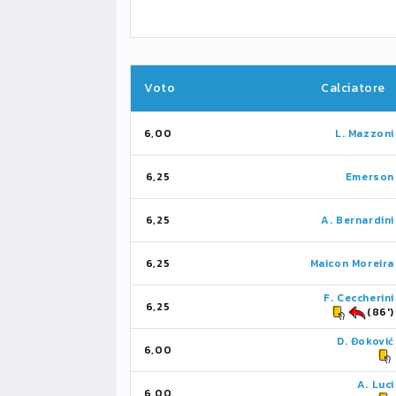
Voto
Calciatore
6,00
L. Mazzoni
6,25
Emerson
6,25
A. Bernardini
6,25
Maicon Moreira
F. Ceccherini
6,25
(86')
D. Đoković
6,00
A. Luci
6,00