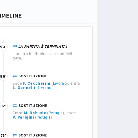
IMELINE
LA PARTITA È TERMINATA!
90'
L'arbitro ha fischiato la fine della
gara.
SOSTITUZIONE
86'
Esce
F. Ceccherini
(
Livorno
), entra
L. Gonnelli
(
Livorno
)
SOSTITUZIONE
82'
Entra
M. Rabusic
(
Perugia
), esce
V. Parigini
(
Perugia
)
SOSTITUZIONE
73'