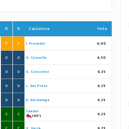
R
R
Calciatore
Voto
P
P
I. Provedel
6,00
D
D
G. Comotto
6,50
D
D
A. Crescenzi
6,25
D
D
L. Del Prete
6,25
D
D
E. Goldaniga
6,25
Taddei
C
C
6,25
(60')
C
C
V. Verre
6,25