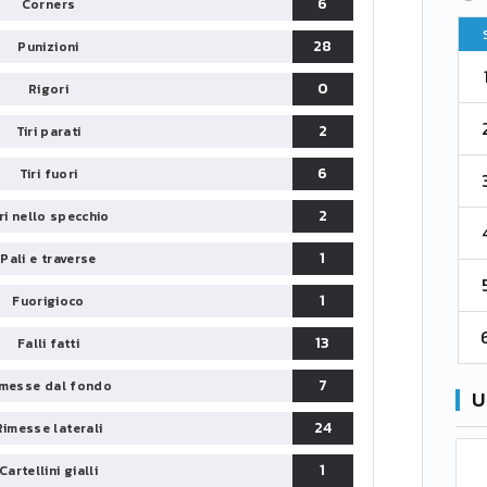
6
Corners
Pt
Squadra
PG
Pt
28
Punizioni
1
Parma
76
38
76
0
Rigori
2
Como 1907
67
38
73
2
Tiri parati
6
Tiri fuori
3
Venezia
61
38
70
2
iri nello specchio
4
Cremonese
59
38
67
1
Pali e traverse
5
Catanzaro
55
38
60
1
Fuorigioco
6
Palermo
53
38
56
13
Falli fatti
7
messe dal fondo
U
24
Rimesse laterali
1
Cartellini gialli