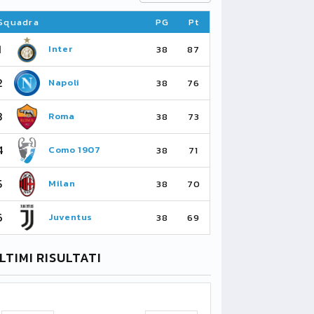
Squadra
PG
Pt
Squadra
1
1
Inter
Ar
38
87
2
2
Napoli
Ma
38
76
3
3
Roma
Ma
38
73
4
4
Como 1907
As
38
71
5
5
Milan
Li
38
70
6
6
Juventus
Bo
38
69
LTIMI RISULTATI