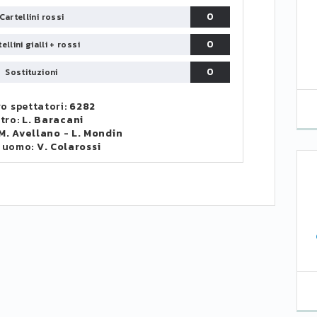
0
Cartellini rossi
0
ellini gialli + rossi
0
Sostituzioni
o spettatori:
6282
itro:
L. Baracani
M. Avellano
-
L. Mondin
 uomo:
V. Colarossi