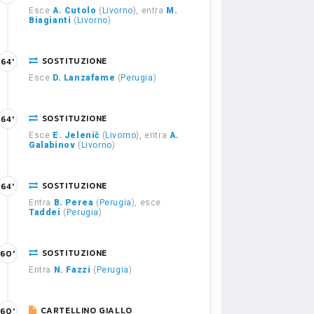
Esce
A. Cutolo
(
Livorno
), entra
M.
Biagianti
(
Livorno
)
SOSTITUZIONE
64'
Esce
D. Lanzafame
(
Perugia
)
SOSTITUZIONE
64'
Esce
E. Jelenič
(
Livorno
), entra
A.
Galabinov
(
Livorno
)
SOSTITUZIONE
64'
Entra
B. Perea
(
Perugia
), esce
Taddei
(
Perugia
)
SOSTITUZIONE
60'
Entra
N. Fazzi
(
Perugia
)
CARTELLINO GIALLO
60'