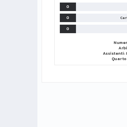
0
0
Cart
0
Numer
Arb
Assistenti:
Quarto