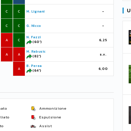
U
C
C
M. Lignani
-
C
C
G. Nicco
-
N. Fazzi
A
C
6,25
(60')
M. Rabusic
A
A
s.v.
(82')
B. Perea
A
6,00
(64')
nato
Ammonizione
liato
Espulsione
to
Assist