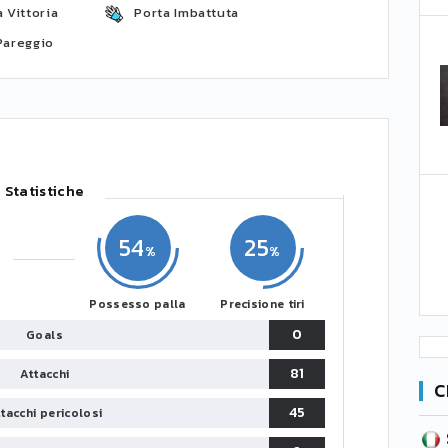
 Vittoria
Porta Imbattuta
Pareggio
Statistiche
54
25
Possesso palla
Precisione tiri
0
Goals
81
Attacchi
C
45
tacchi pericolosi
SERIE B
CA
CLASSIFICA