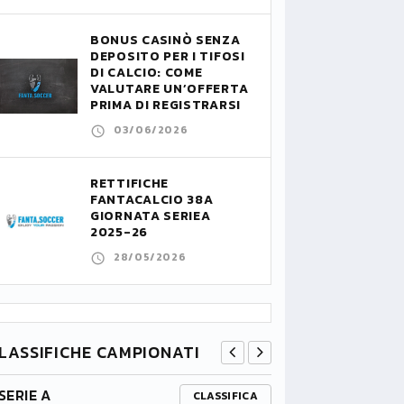
BONUS CASINÒ SENZA
DEPOSITO PER I TIFOSI
DI CALCIO: COME
VALUTARE UN’OFFERTA
PRIMA DI REGISTRARSI
03/06/2026
RETTIFICHE
FANTACALCIO 38A
GIORNATA SERIEA
2025-26
28/05/2026
LASSIFICHE CAMPIONATI
SERIE A
PREMIER L
CLASSIFICA