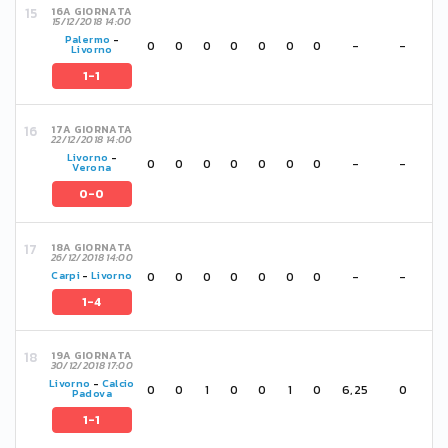
16A GIORNATA
15/12/2018 14:00
Palermo
-
0
0
0
0
0
0
0
-
-
Livorno
1-1
17A GIORNATA
22/12/2018 14:00
Livorno
-
0
0
0
0
0
0
0
-
-
Verona
0-0
18A GIORNATA
26/12/2018 14:00
0
0
0
0
0
0
0
-
-
Carpi
-
Livorno
1-4
19A GIORNATA
30/12/2018 17:00
Livorno
-
Calcio
0
0
1
0
0
1
0
6,25
0
Padova
1-1