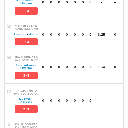
Benevento
-
0
0
0
0
0
0
0
-
-
Livorno
1-0
9A GIORNATA
27/10/2018 13:00
0
0
0
0
0
0
0
6,25
0
Livorno
-
Ascoli
1-0
10A GIORNATA
31/10/2018 18:00
Salernitana
-
0
0
0
0
0
0
1
5,50
0
Livorno
3-1
11A GIORNATA
04/11/2018 20:00
Livorno
-
0
0
0
0
0
0
0
-
-
Perugia
2-3
12A GIORNATA
10/11/2018 14:00