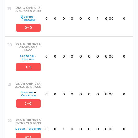
21A GIORNATA
27/01/2019 14:00
Livorno
-
0
0
0
0
0
0
1
6,00
0
Pescara
0-0
22A GIORNATA
03/02/2019
14:00
0
0
0
0
0
0
0
6,00
0
Crotone
-
Livorno
1-1
23A GIORNATA
10/02/2019 14:00
Livorno
-
0
0
0
0
0
0
0
6,00
0
Cosenza
2-0
24A GIORNATA
17/02/2019 14:00
0
0
1
0
0
0
0
6,00
0
Lecce
-
Livorno
3-2