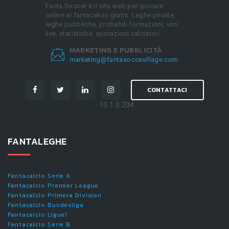
Fanta.Soccer è il sito web per giocare
online al fantacalcio gratis. Leghe private,
leghe pubbliche, probabili formazioni, voti
live, statistiche, quotazioni calciatori.
MARKETING E PUBBLICITÀ
marketing@fantasoccevillage.com
CONTATTACI
- 10.1.0.204
FANTALEGHE
Fantacalcio Serie A
Fantacalcio Premier League
Fantacalcio Primera Division
Fantacalcio Bundesliga
Fantacalcio Ligue1
Fantacalcio Serie B