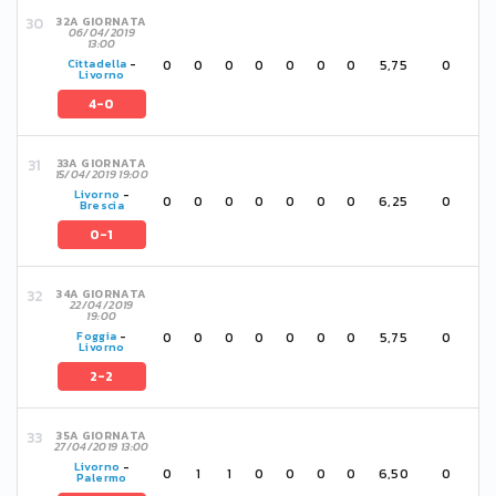
32A GIORNATA
06/04/2019
13:00
0
0
0
0
0
0
0
5,75
0
Cittadella
-
Livorno
4-0
33A GIORNATA
15/04/2019 19:00
Livorno
-
0
0
0
0
0
0
0
6,25
0
Brescia
0-1
34A GIORNATA
22/04/2019
19:00
0
0
0
0
0
0
0
5,75
0
Foggia
-
Livorno
2-2
35A GIORNATA
27/04/2019 13:00
Livorno
-
0
1
1
0
0
0
0
6,50
0
Palermo