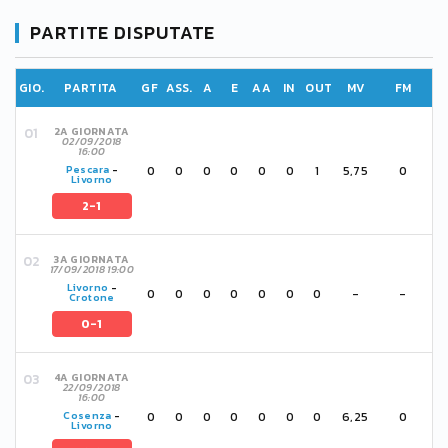
PARTITE DISPUTATE
GIO.
PARTITA
GF
ASS.
A
E
AA
IN
OUT
MV
FM
2A GIORNATA
02/09/2018
16:00
0
0
0
0
0
0
1
5,75
0
Pescara
-
Livorno
2-1
3A GIORNATA
17/09/2018 19:00
Livorno
-
0
0
0
0
0
0
0
-
-
Crotone
0-1
4A GIORNATA
22/09/2018
16:00
0
0
0
0
0
0
0
6,25
0
Cosenza
-
Livorno