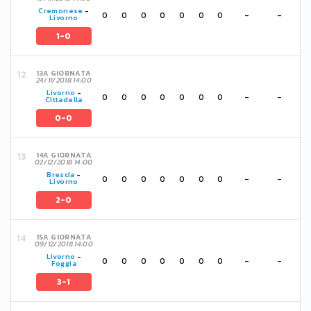
Cremonese
-
0
0
0
0
0
0
0
-
-
Livorno
1-0
13A GIORNATA
24/11/2018 14:00
Livorno
-
0
0
0
0
0
0
0
-
-
Cittadella
0-0
14A GIORNATA
02/12/2018 14:00
Brescia
-
0
0
0
0
0
0
0
-
-
Livorno
2-0
15A GIORNATA
09/12/2018 14:00
Livorno
-
0
0
0
0
0
0
0
-
-
Foggia
3-1