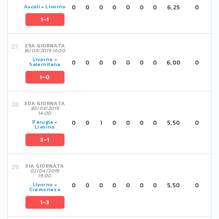
0
0
0
0
0
0
0
6,25
0
Ascoli
-
Livorno
1-1
29A GIORNATA
16/03/2019 14:00
Livorno
-
0
0
0
0
0
0
0
6,00
0
Salernitana
1-0
30A GIORNATA
30/03/2019
14:00
0
0
1
0
0
0
0
5,50
0
Perugia
-
Livorno
3-1
31A GIORNATA
02/04/2019
19:00
0
0
0
0
0
0
0
5,50
0
Livorno
-
Cremonese
1-3