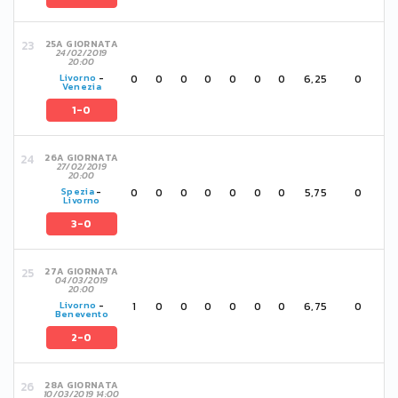
25A GIORNATA
24/02/2019
20:00
0
0
0
0
0
0
0
6,25
0
Livorno
-
Venezia
1-0
26A GIORNATA
27/02/2019
20:00
0
0
0
0
0
0
0
5,75
0
Spezia
-
Livorno
3-0
27A GIORNATA
04/03/2019
20:00
1
0
0
0
0
0
0
6,75
0
Livorno
-
Benevento
2-0
28A GIORNATA
10/03/2019 14:00