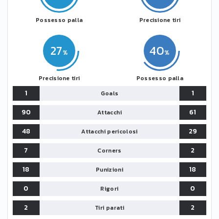
Possesso palla
Precisione tiri
27
40
Precisione tiri
Possesso palla
1
1
Goals
90
61
Attacchi
48
29
Attacchi pericolosi
7
2
Corners
18
18
Punizioni
0
0
Rigori
2
2
Tiri parati