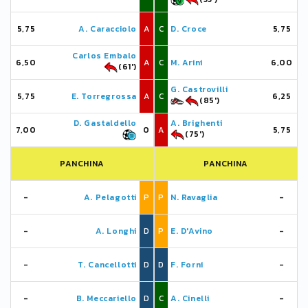
5,75
A. Caracciolo
A
C
D. Croce
5,75
Carlos Embalo
6,50
A
C
M. Arini
6,00
(61')
G. Castrovilli
5,75
E. Torregrossa
A
C
6,25
(85')
D. Gastaldello
A. Brighenti
7,00
0
A
5,75
(75')
PANCHINA
PANCHINA
-
A. Pelagotti
P
P
N. Ravaglia
-
-
A. Longhi
D
P
E. D'Avino
-
-
T. Cancellotti
D
D
F. Forni
-
-
B. Meccariello
D
C
A. Cinelli
-