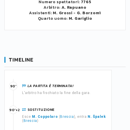
Numero spettatori:
7765
Arbitro:
A. Rapuano
Assistenti:
M. Grossi
-
G. Borzomì
Quarto uomo:
M. Gariglio
TIMELINE
LA PARTITA È TERMINATA!
90'
L'arbitro ha fischiato la fine della gara.
SOSTITUZIONE
90'+2
Esce
M. Coppolaro
(
Brescia
), entra
N. Špalek
(
Brescia
)