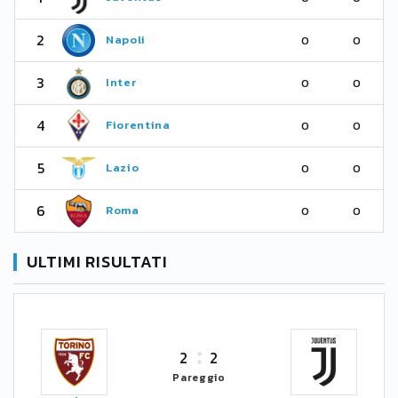
2
Napoli
0
0
3
Inter
0
0
4
Fiorentina
0
0
5
Lazio
0
0
6
Roma
0
0
ULTIMI RISULTATI
2
2
Pareggio