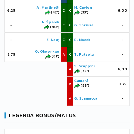
A. Martinelli
M. Cavion
6,25
C
C
6,00
(42')
(33')
N. Špalek
-
C
C
G. Sbrissa
-
(90')
-
E. Ndoj
C
C
R. Macek
-
O. Okwonkwo
5,75
A
C
T. Putzolu
-
(61')
S. Scappini
A
6,00
(75')
Camará
A
s.v.
(85')
A
G. Scamacca
-
LEGENDA BONUS/MALUS