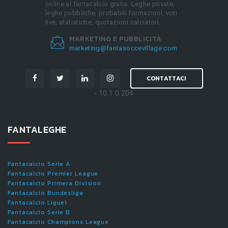
online al fantacalcio gratis. Leghe private,
leghe pubbliche, probabili formazioni, voti
live, statistiche, quotazioni calciatori.
MARKETING E PUBBLICITÀ
marketing@fantasoccevillage.com
CONTATTACI
- 10.1.0.204
FANTALEGHE
Fantacalcio Serie A
Fantacalcio Premier League
Fantacalcio Primera Division
Fantacalcio Bundesliga
Fantacalcio Ligue1
Fantacalcio Serie B
Fantacalcio Champions League