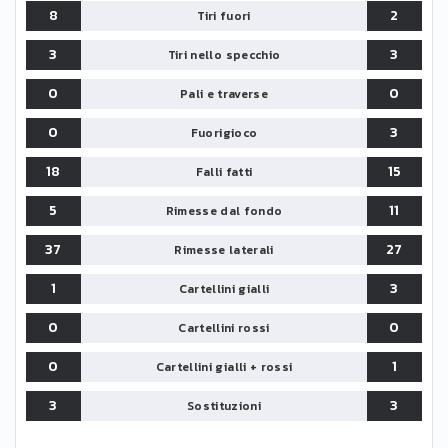
8
2
Tiri fuori
3
3
Tiri nello specchio
0
0
Pali e traverse
0
3
Fuorigioco
18
15
Falli fatti
5
11
Rimesse dal fondo
37
27
Rimesse laterali
1
3
Cartellini gialli
0
0
Cartellini rossi
0
1
Cartellini gialli + rossi
3
3
Sostituzioni