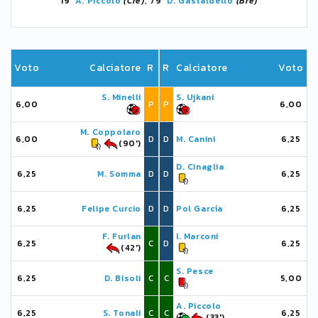
19'
A. Piccolo
(Cre)
, 79'
D. Gastaldello
(Bre)
Voto
Calciatore
R
R
Calciatore
Voto
S. Minelli
S. Ujkani
6,00
P
P
6,00
M. Coppolaro
6,00
D
D
M. Canini
6,25
(90')
D. Cinaglia
6,25
M. Somma
D
D
6,25
6,25
Felipe Curcio
D
D
Pol García
6,25
F. Furlan
I. Marconi
6,25
C
D
6,25
(42')
S. Pesce
6,25
D. Bisoli
C
C
5,00
A. Piccolo
6,25
S. Tonali
C
C
6,25
(33')