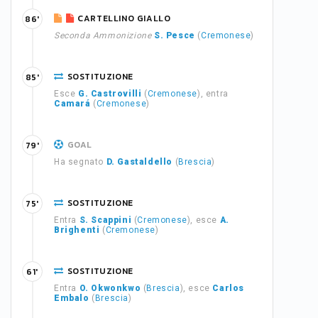
CARTELLINO GIALLO
86'
Seconda Ammonizione
S. Pesce
(
Cremonese
)
SOSTITUZIONE
85'
Esce
G. Castrovilli
(
Cremonese
), entra
Camará
(
Cremonese
)
GOAL
79'
Ha segnato
D. Gastaldello
(
Brescia
)
SOSTITUZIONE
75'
Entra
S. Scappini
(
Cremonese
), esce
A.
Brighenti
(
Cremonese
)
SOSTITUZIONE
61'
Entra
O. Okwonkwo
(
Brescia
), esce
Carlos
Embalo
(
Brescia
)