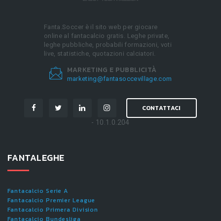
Fanta.Soccer è il sito web per giocare
online al fantacalcio gratis. Leghe private,
leghe pubbliche, probabili formazioni, voti
live, statistiche, quotazioni calciatori.
MARKETING E PUBBLICITÀ
marketing@fantasoccevillage.com
CONTATTACI
- 10.1.0.204
FANTALEGHE
Fantacalcio Serie A
Fantacalcio Premier League
Fantacalcio Primera Division
Fantacalcio Bundesliga