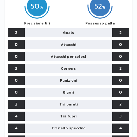
50
52
Precisione tiri
Possesso palla
2
2
Goals
0
0
Attacchi
0
0
Attacchi pericolosi
3
2
Corners
0
0
Punizioni
0
0
Rigori
2
2
Tiri parati
4
3
Tiri fuori
4
4
Tiri nello specchio