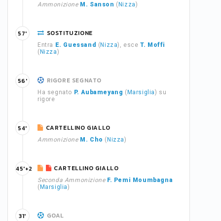
Ammonizione
M. Sanson
(
Nizza
)
SOSTITUZIONE
57'
Entra
E. Guessand
(
Nizza
), esce
T. Moffi
(
Nizza
)
RIGORE SEGNATO
56'
Ha segnato
P. Aubameyang
(
Marsiglia
) su
rigore
CARTELLINO GIALLO
54'
Ammonizione
M. Cho
(
Nizza
)
CARTELLINO GIALLO
45'+2
Seconda Ammonizione
F. Pemi Moumbagna
(
Marsiglia
)
GOAL
31'