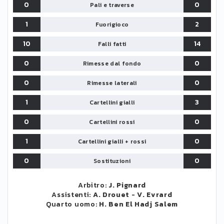
0
0
Pali e traverse
1
2
Fuorigioco
10
14
Falli fatti
0
0
Rimesse dal fondo
0
0
Rimesse laterali
1
3
Cartellini gialli
0
0
Cartellini rossi
1
0
Cartellini gialli + rossi
0
0
Sostituzioni
Arbitro:
J. Pignard
Assistenti:
A. Drouet
-
V. Evrard
Quarto uomo:
H. Ben El Hadj Salem