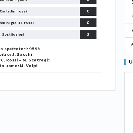
3
Venezia
61
38
70
0
Cartellini rossi
4
Cremonese
59
38
67
0
ellini gialli + rossi
5
Catanzaro
55
38
60
3
Sostituzioni
6
Palermo
53
38
56
o spettatori:
9593
bitro:
J. Sacchi
:
C. Rossi
-
M. Scatragli
U
to uomo:
M. Volpi