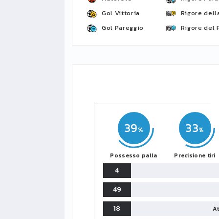
Gol Vittoria
Rigore della
Gol Pareggio
Rigore del 
39
33
Possesso palla
Precisione tiri
4
49
18
At