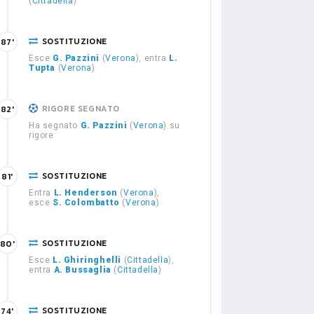
(
Cittadella
)
SOSTITUZIONE
87'
Esce
G. Pazzini
(
Verona
), entra
L.
Tupta
(
Verona
)
RIGORE SEGNATO
82'
Ha segnato
G. Pazzini
(
Verona
) su
rigore
SOSTITUZIONE
81'
Entra
L. Henderson
(
Verona
),
esce
S. Colombatto
(
Verona
)
SOSTITUZIONE
80'
Esce
L. Ghiringhelli
(
Cittadella
),
entra
A. Bussaglia
(
Cittadella
)
SOSTITUZIONE
74'