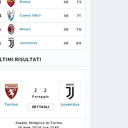
3
3
Roma
Ma
38
73
4
4
Como 1907
As
38
71
5
5
Milan
Li
38
70
6
6
Juventus
Bo
38
69
LTIMI RISULTATI
2
2
Pareggio
Torino
Juventus
DETTAGLI
Stadio Olimpico di Torino
24 mag 2026 ore 21:45