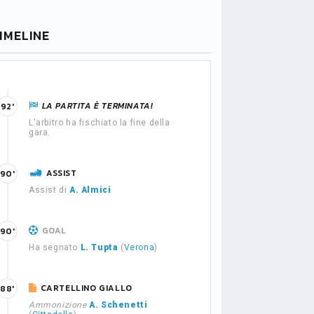
IMELINE
LA PARTITA È TERMINATA!
92'
L'arbitro ha fischiato la fine della
gara.
ASSIST
90'
Assist di
A. Almici
GOAL
90'
Ha segnato
L. Tupta
(
Verona
)
CARTELLINO GIALLO
88'
Ammonizione
A. Schenetti