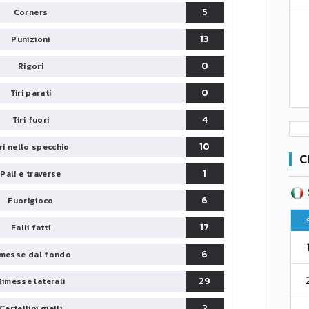
5
Corners
13
Punizioni
0
Rigori
0
Tiri parati
4
Tiri fuori
10
iri nello specchio
C
1
Pali e traverse
SERIE B
CA
CLASSIFICA
6
Fuorigioco
Pt
Squadra
PG
Pt
17
Falli fatti
1
Parma
76
38
76
6
messe dal fondo
2
Como 1907
67
38
73
29
Rimesse laterali
2
Cartellini gialli