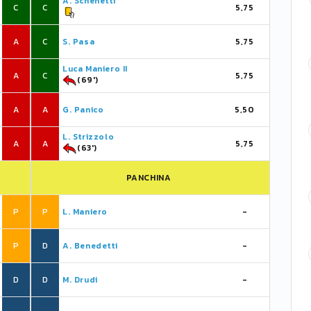
A. Schenetti
C
C
5,75
A
C
S. Pasa
5,75
Luca Maniero II
A
C
5,75
(69')
A
A
G. Panico
5,50
L. Strizzolo
A
A
5,75
(63')
PANCHINA
P
P
L. Maniero
-
P
D
A. Benedetti
-
D
D
M. Drudi
-