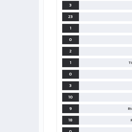
3
23
1
0
2
1
T
0
LIGUE1
CLASSIFICA
CLASSIFI
3
PG
Pt
Squadra
PG
10
1
PSG
34
90
34
9
Ri
2
Monaco
34
73
34
18
0