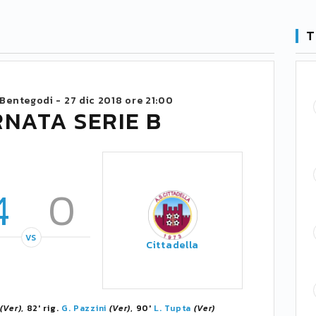
T
 Bentegodi -
27 dic 2018 ore 21:00
RNATA SERIE B
4
0
VS
Cittadella
(Ver)
, 82' rig.
G. Pazzini
(Ver)
, 90'
L. Tupta
(Ver)