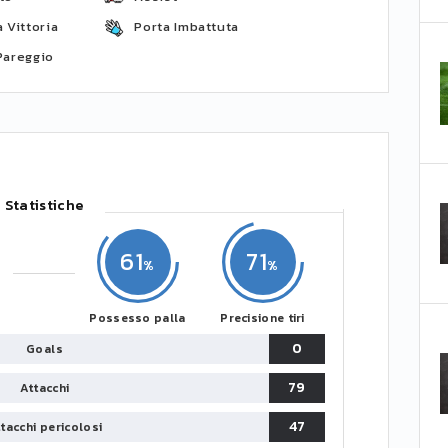
 Vittoria
Porta Imbattuta
Pareggio
Statistiche
61
71
Possesso palla
Precisione tiri
0
Goals
79
Attacchi
47
tacchi pericolosi