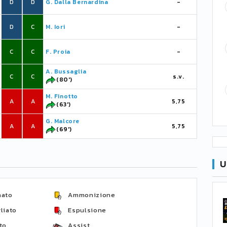
D
D
G. Dalla Bernardina
-
D
C
M. Iori
-
C
C
F. Proia
-
A. Bussaglia
C
C
s.v.
(80')
M. Finotto
A
A
5,75
(63')
G. Malcore
A
A
5,75
(69')
U
nato
Ammonizione
liato
Espulsione
to
Assist