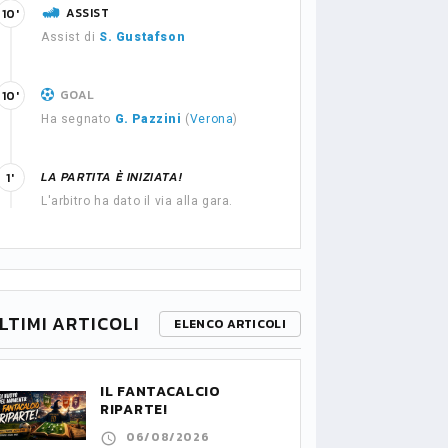
ASSIST
10'
Assist di
S. Gustafson
GOAL
10'
Ha segnato
G. Pazzini
(
Verona
)
LA PARTITA È INIZIATA!
1'
L'arbitro ha dato il via alla gara.
LTIMI ARTICOLI
ELENCO ARTICOLI
IL FANTACALCIO
RIPARTE!
06/08/2026