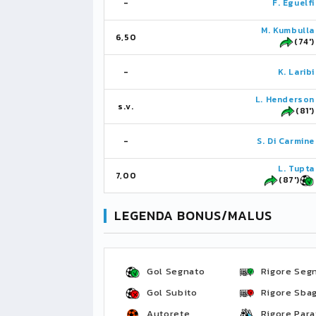
-
F. Eguelfi
M. Kumbulla
6,50
(74')
-
K. Laribi
L. Henderson
s.v.
(81')
-
S. Di Carmine
L. Tupta
7,00
(87')
LEGENDA BONUS/MALUS
Gol Segnato
Rigore Seg
Gol Subito
Rigore Sbag
Autorete
Rigore Para