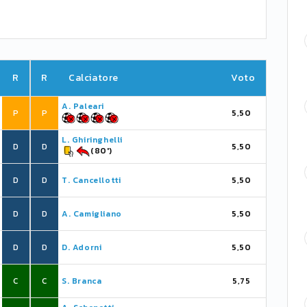
R
R
Calciatore
Voto
A. Paleari
P
P
5,50
L. Ghiringhelli
D
D
5,50
(80')
D
D
T. Cancellotti
5,50
D
D
A. Camigliano
5,50
D
D
D. Adorni
5,50
C
C
S. Branca
5,75