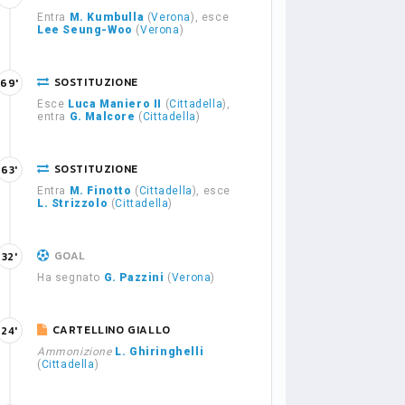
Entra
M. Kumbulla
(
Verona
), esce
Lee Seung-Woo
(
Verona
)
SOSTITUZIONE
69'
Esce
Luca Maniero II
(
Cittadella
),
entra
G. Malcore
(
Cittadella
)
SOSTITUZIONE
63'
Entra
M. Finotto
(
Cittadella
), esce
L. Strizzolo
(
Cittadella
)
GOAL
32'
Ha segnato
G. Pazzini
(
Verona
)
CARTELLINO GIALLO
24'
Ammonizione
L. Ghiringhelli
(
Cittadella
)