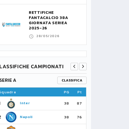
RETTIFICHE
FANTACALCIO 38A
GIORNATA SERIEA
2025-26
28/05/2026
LASSIFICHE CAMPIONATI
SERIE A
PREMIER L
CLASSIFICA
Squadra
PG
Pt
Squadra
1
1
Inter
Ar
38
87
2
2
Napoli
Ma
38
76