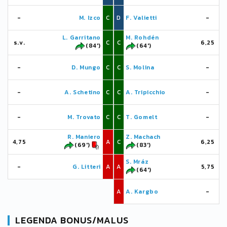
-
M. Izco
C
D
F. Valietti
-
L. Garritano
M. Rohdén
s.v.
C
C
6,25
(84')
(64')
-
D. Mungo
C
C
S. Molina
-
-
A. Schetino
C
C
A. Tripicchio
-
-
M. Trovato
C
C
T. Gomelt
-
R. Maniero
Z. Machach
4,75
A
C
6,25
(69')
(83')
S. Mráz
-
G. Litteri
A
A
5,75
(64')
A
A. Kargbo
-
LEGENDA BONUS/MALUS