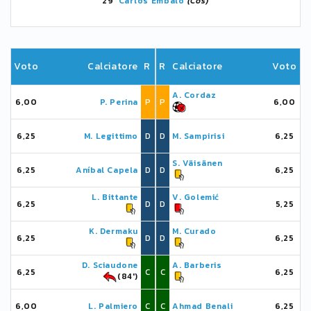
29'
Carlos Embalo
(Cos)
Voto
Calciatore
R
R
Calciatore
Voto
A. Cordaz
6,00
P. Perina
P
P
6,00
6,25
M. Legittimo
D
D
M. Sampirisi
6,25
S. Väisänen
6,25
Aníbal Capela
D
D
6,25
L. Bittante
V. Golemić
6,25
D
D
5,25
K. Dermaku
M. Curado
6,25
D
D
6,25
D. Sciaudone
A. Barberis
6,25
C
C
6,25
(84')
6,00
L. Palmiero
C
C
Ahmad Benali
6,25