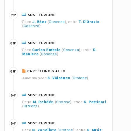
SOSTITUZIONE
73'
Esce
J. Báez
(
Cosenza
), entra
T. D'Orazio
(
Cosenza
)
SOSTITUZIONE
69'
Esce
Carlos Embalo
(
Cosenza
), entra
R.
Maniero
(
Cosenza
)
CARTELLINO GIALLO
68'
Ammonizione
S. Väisänen
(
Crotone
)
SOSTITUZIONE
64'
Entra
M. Rohdén
(
Crotone
), esce
S. Pettinari
(
Crotone
)
SOSTITUZIONE
64'
Esce
N. Zanellato
(
Crotone
), entra
S. Mráz