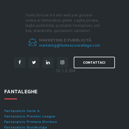
Fanta.Soccer è il sito web per giocare
online al fantacalcio gratis. Leghe private,
leghe pubbliche, probabili formazioni, voti
live, statistiche, quotazioni calciatori.
MARKETING E PUBBLICITÀ
marketing@fantasoccevillage.com
CONTATTACI
- 10.1.0.204
FANTALEGHE
Fantacalcio Serie A
Fantacalcio Premier League
Fantacalcio Primera Division
Fantacalcio Bundesliga