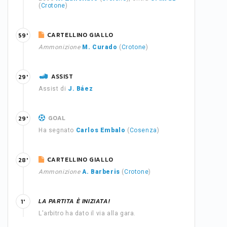
(
Crotone
)
CARTELLINO GIALLO
59'
Ammonizione
M. Curado
(
Crotone
)
ASSIST
29'
Assist di
J. Báez
GOAL
29'
Ha segnato
Carlos Embalo
(
Cosenza
)
CARTELLINO GIALLO
28'
Ammonizione
A. Barberis
(
Crotone
)
LA PARTITA È INIZIATA!
1'
L'arbitro ha dato il via alla gara.