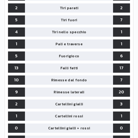
2
2
Tiri parati
5
7
Tiri fuori
4
1
Tiri nello specchio
1
1
Pali e traverse
5
6
Fuorigioco
13
17
Falli fatti
10
7
Rimesse dal fondo
9
20
Rimesse laterali
2
3
Cartellini gialli
1
1
Cartellini rossi
0
0
Cartellini gialli + rossi