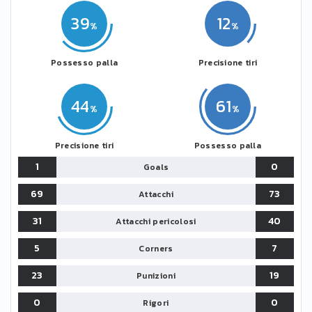
39
12
Possesso palla
Precisione tiri
44
61
Precisione tiri
Possesso palla
1
0
Goals
69
73
Attacchi
31
40
Attacchi pericolosi
5
7
Corners
23
19
Punizioni
0
0
Rigori