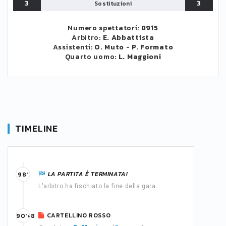
3
3
Sostituzioni
Numero spettatori:
8915
Arbitro:
E. Abbattista
Assistenti:
O. Muto
-
P. Formato
Quarto uomo:
L. Maggioni
TIMELINE
LA PARTITA È TERMINATA!
98'
L'arbitro ha fischiato la fine della gara.
CARTELLINO ROSSO
90'+8