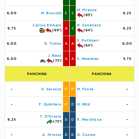
M. Firenze
6,00
M. Bruccini
C
C
6,25
(83')
Carlos Embalo
N. Zanellato
6,75
A
C
6,25
(69')
(64')
S. Pettinari
6,00
G. Tutino
A
A
6,00
(64')
J. Báez
6,00
A
A
S. Nwankwo
5,75
(73')
PANCHINA
PANCHINA
-
U. Saracco
P
P
M. Festa
-
-
F. Quintiero
P
D
H. Milić
-
T. D'Orazio
6,25
D
D
R. Marchizza
-
(73')
-
A. Hristov
D
D
G. Cuomo
-