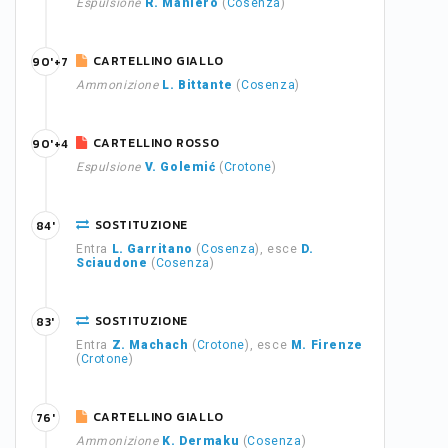
Espulsione
R. Maniero
(
Cosenza
)
CARTELLINO GIALLO
90'+7
Ammonizione
L. Bittante
(
Cosenza
)
CARTELLINO ROSSO
90'+4
Espulsione
V. Golemić
(
Crotone
)
SOSTITUZIONE
84'
Entra
L. Garritano
(
Cosenza
), esce
D.
Sciaudone
(
Cosenza
)
SOSTITUZIONE
83'
Entra
Z. Machach
(
Crotone
), esce
M. Firenze
(
Crotone
)
CARTELLINO GIALLO
76'
Ammonizione
K. Dermaku
(
Cosenza
)