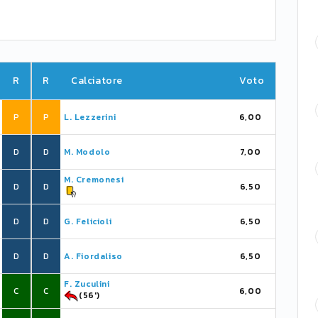
R
R
Calciatore
Voto
P
P
L. Lezzerini
6,00
D
D
M. Modolo
7,00
M. Cremonesi
D
D
6,50
D
D
G. Felicioli
6,50
D
D
A. Fiordaliso
6,50
F. Zuculini
C
C
6,00
(56')