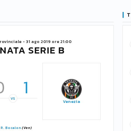
T
rovinciale -
31 ago 2019 ore 21:00
NATA SERIE B
0
1
VS
Venezia
'
R. Bocalon
(Ven)