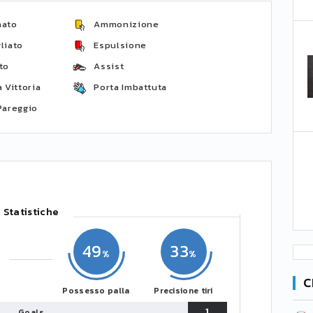
nato
Ammonizione
liato
Espulsione
to
Assist
 Vittoria
Porta Imbattuta
Pareggio
Statistiche
49
33
C
Possesso palla
Precisione tiri
1
Goals