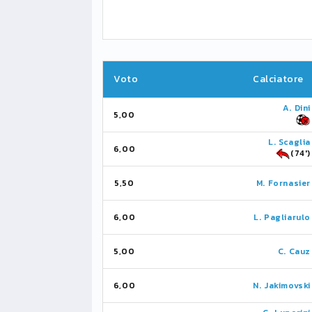
Voto
Calciatore
A. Dini
5,00
L. Scaglia
6,00
(74')
5,50
M. Fornasier
6,00
L. Pagliarulo
5,00
C. Cauz
6,00
N. Jakimovski