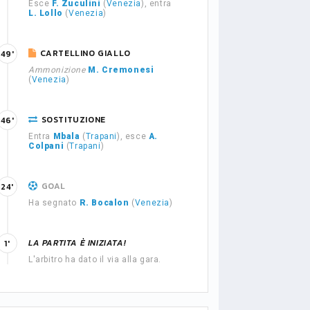
Esce
F. Zuculini
(
Venezia
), entra
L. Lollo
(
Venezia
)
CARTELLINO GIALLO
49'
Ammonizione
M. Cremonesi
(
Venezia
)
SOSTITUZIONE
46'
Entra
Mbala
(
Trapani
), esce
A.
Colpani
(
Trapani
)
GOAL
24'
Ha segnato
R. Bocalon
(
Venezia
)
LA PARTITA È INIZIATA!
1'
L'arbitro ha dato il via alla gara.