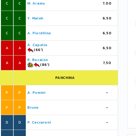
C
C
M. Aramu
7,00
C
C
Y. Maleh
6,50
C
C
A. Fiordilino
6,50
A. Capello
A
A
6,50
(66')
R. Bocalon
A
A
7,50
(86')
PANCHINA
P
P
A. Pomini
-
P
P
Bruno
-
D
D
P. Ceccaroni
-