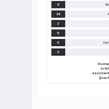
8
Ri
29
2
0
0
Cart
3
Numer
Arbi
Assistent
Quar