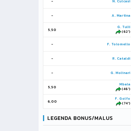
-
N. Culcasi
-
A. Martina
G. Tulli
5,50
(62')
-
F. Tolomello
-
R. Cataldi
-
G. Molinari
Mbala
5,50
(46')
F. Golfo
6,00
(74')
LEGENDA BONUS/MALUS