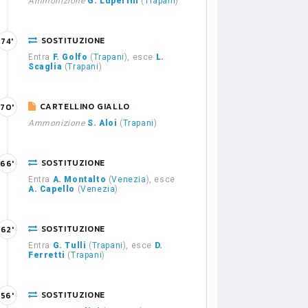
Ammonizione
G. Luperini
(
Trapani
)
SOSTITUZIONE
74'
Entra
F. Golfo
(
Trapani
), esce
L.
Scaglia
(
Trapani
)
CARTELLINO GIALLO
70'
Ammonizione
S. Aloi
(
Trapani
)
SOSTITUZIONE
66'
Entra
A. Montalto
(
Venezia
), esce
A. Capello
(
Venezia
)
SOSTITUZIONE
62'
Entra
G. Tulli
(
Trapani
), esce
D.
Ferretti
(
Trapani
)
SOSTITUZIONE
56'