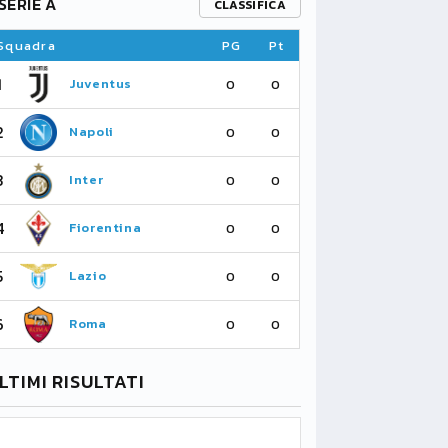
SERIE A
PREMIER L
CLASSIFICA
Squadra
PG
Pt
Squadra
1
1
Juventus
Fu
0
0
2
2
Napoli
As
0
0
3
3
Inter
Li
0
0
4
4
Fiorentina
Su
0
0
5
5
Lazio
Ma
0
0
6
6
Roma
Ne
0
0
LTIMI RISULTATI