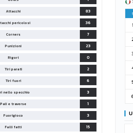
SERIE B
CA
CLASSIFICA
83
Attacchi
Pt
Squadra
PG
Pt
36
tacchi pericolosi
1
Parma
76
38
76
7
Corners
2
Como 1907
67
38
73
23
Punizioni
3
Venezia
61
38
70
0
Rigori
4
Cremonese
59
38
67
2
Tiri parati
6
Tiri fuori
5
Catanzaro
55
38
60
3
iri nello specchio
6
Palermo
53
38
56
1
Pali e traverse
U
3
Fuorigioco
15
Falli fatti