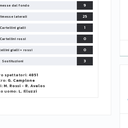
9
messe dal fondo
25
Rimesse laterali
1
Cartellini gialli
0
Cartellini rossi
0
ellini gialli + rossi
3
Sostituzioni
o spettatori:
4851
tro:
G. Camplone
i:
M. Rossi
-
R. Avalos
to uomo:
L. Illuzzi