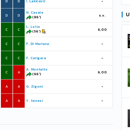
D
D
I. Lakićević
-
N. Casale
U
D
D
s.v.
(86')
L. Lollo
C
C
6,00
(56')
C
C
F. Di Mariano
-
C
C
F. Caligara
-
A. Montalto
C
A
6,00
(66')
A
A
G. Zigoni
-
A
A
Y. Senesi
-