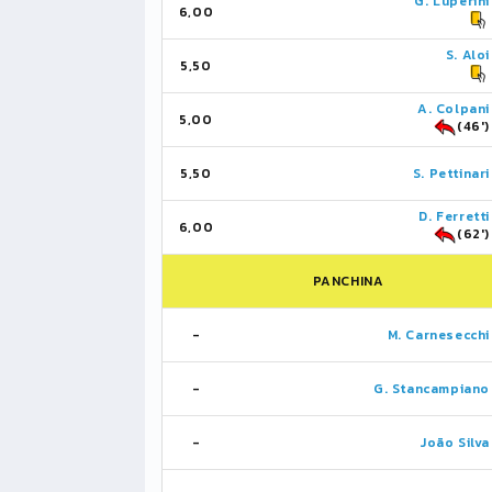
G. Luperini
6,00
S. Aloi
5,50
A. Colpani
5,00
(46')
5,50
S. Pettinari
D. Ferretti
6,00
(62')
PANCHINA
-
M. Carnesecchi
-
G. Stancampiano
-
João Silva