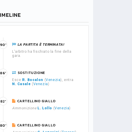
IMELINE
LA PARTITA È TERMINATA!
90'
L'arbitro ha fischiato la fine della
gara.
SOSTITUZIONE
86'
Esce
R. Bocalon
(
Venezia
), entra
N. Casale
(
Venezia
)
CARTELLINO GIALLO
82'
Ammonizione
L. Lollo
(
Venezia
)
CARTELLINO GIALLO
80'