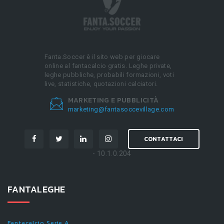
Fanta.Soccer è il sito web per giocare
online al fantacalcio gratis. Leghe private,
leghe pubbliche, probabili formazioni, voti
live, statistiche, quotazioni calciatori.
MARKETING E PUBBLICITÀ
marketing@fantasoccevillage.com
CONTATTACI
- 10.1.0.204
FANTALEGHE
Fantacalcio Serie A