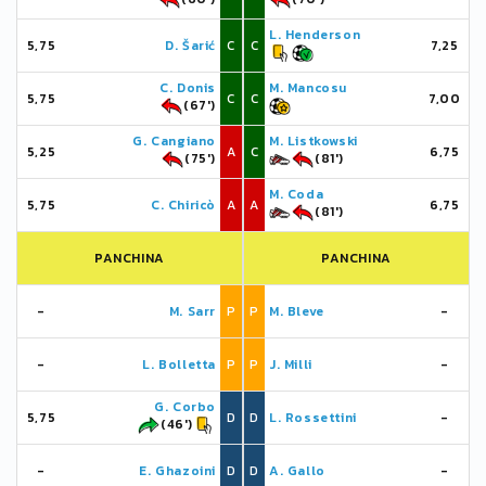
L. Henderson
5,75
D. Šarić
C
C
7,25
C. Donis
M. Mancosu
5,75
C
C
7,00
(67')
G. Cangiano
M. Listkowski
5,25
A
C
6,75
(75')
(81')
M. Coda
5,75
C. Chiricò
A
A
6,75
(81')
PANCHINA
PANCHINA
-
M. Sarr
P
P
M. Bleve
-
-
L. Bolletta
P
P
J. Milli
-
G. Corbo
5,75
D
D
L. Rossettini
-
(46')
-
E. Ghazoini
D
D
A. Gallo
-