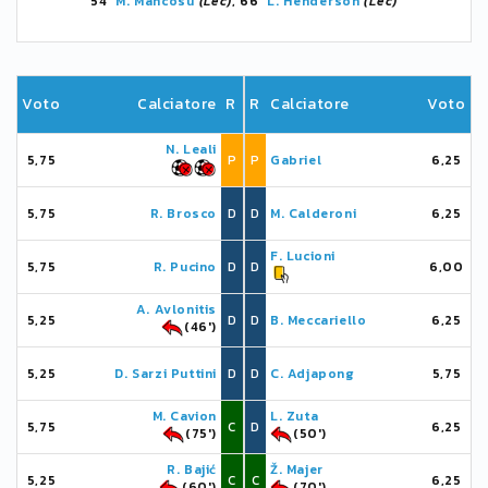
54'
M. Mancosu
(Lec)
, 66'
L. Henderson
(Lec)
Voto
Calciatore
R
R
Calciatore
Voto
N. Leali
5,75
P
P
Gabriel
6,25
5,75
R. Brosco
D
D
M. Calderoni
6,25
F. Lucioni
5,75
R. Pucino
D
D
6,00
A. Avlonitis
5,25
D
D
B. Meccariello
6,25
(46')
5,25
D. Sarzi Puttini
D
D
C. Adjapong
5,75
M. Cavion
L. Zuta
5,75
C
D
6,25
(75')
(50')
R. Bajić
Ž. Majer
5,25
C
C
6,25
(60')
(70')