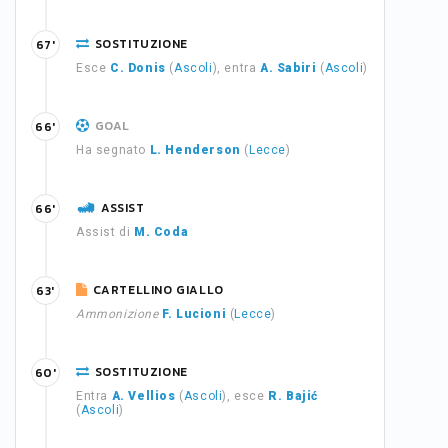
SOSTITUZIONE
67'
Esce
C. Donis
(
Ascoli
), entra
A. Sabiri
(
Ascoli
)
GOAL
66'
Ha segnato
L. Henderson
(
Lecce
)
ASSIST
66'
Assist di
M. Coda
CARTELLINO GIALLO
63'
Ammonizione
F. Lucioni
(
Lecce
)
SOSTITUZIONE
60'
Entra
A. Vellios
(
Ascoli
), esce
R. Bajić
(
Ascoli
)