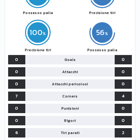
Possesso palla
Precisione tiri
100
56
Precisione tiri
Possesso palla
0
0
Goals
0
0
Attacchi
0
0
Attacchi pericolosi
7
4
Corners
0
0
Punizioni
0
0
Rigori
6
2
Tiri parati