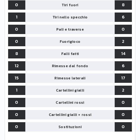
0
8
Tiri fuori
1
6
Tiri nello specchio
0
0
Pali e traverse
0
2
Fuorigioco
8
14
Falli fatti
12
6
Rimesse dal fondo
15
17
Rimesse laterali
1
2
Cartellini gialli
0
0
Cartellini rossi
0
0
Cartellini gialli + rossi
0
0
Sostituzioni