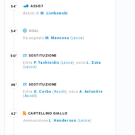
ASSIST
54'
Assist di
M. Listkowski
GOAL
54'
Ha segnato
M. Mancosu
(
Lecce
)
SOSTITUZIONE
50'
Entra
P. Tachtsidis
(
Lecce
), esce
L. Zuta
(
Lecce
)
SOSTITUZIONE
46'
Entra
G. Corbo
(
Ascoli
), esce
A. Avlonitis
(
Ascoli
)
CARTELLINO GIALLO
42'
Ammonizione
L. Henderson
(
Lecce
)