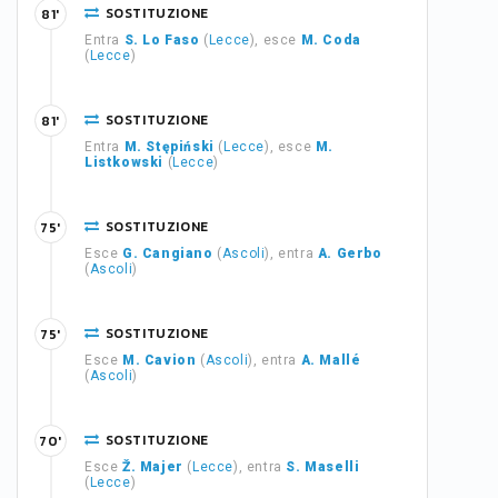
SOSTITUZIONE
81'
Entra
S. Lo Faso
(
Lecce
), esce
M. Coda
(
Lecce
)
SOSTITUZIONE
81'
Entra
M. Stępiński
(
Lecce
), esce
M.
Listkowski
(
Lecce
)
SOSTITUZIONE
75'
Esce
G. Cangiano
(
Ascoli
), entra
A. Gerbo
(
Ascoli
)
SOSTITUZIONE
75'
Esce
M. Cavion
(
Ascoli
), entra
A. Mallé
(
Ascoli
)
SOSTITUZIONE
70'
Esce
Ž. Majer
(
Lecce
), entra
S. Maselli
(
Lecce
)