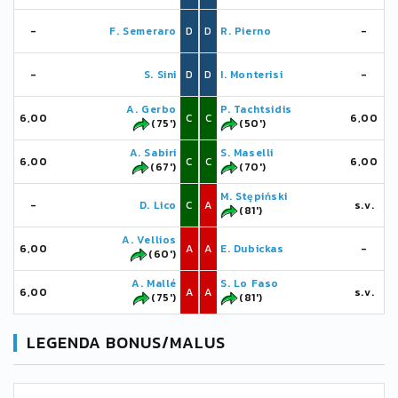
-
F. Semeraro
D
D
R. Pierno
-
-
S. Sini
D
D
I. Monterisi
-
A. Gerbo
P. Tachtsidis
6,00
C
C
6,00
(75')
(50')
A. Sabiri
S. Maselli
6,00
C
C
6,00
(67')
(70')
M. Stępiński
-
D. Lico
C
A
s.v.
(81')
A. Vellios
6,00
A
A
E. Dubickas
-
(60')
A. Mallé
S. Lo Faso
6,00
A
A
s.v.
(75')
(81')
LEGENDA BONUS/MALUS