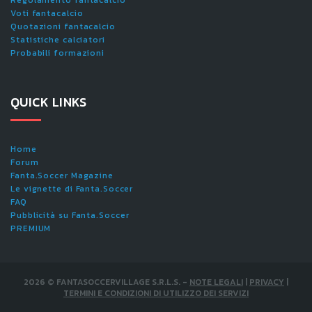
Regolamento fantacalcio
Voti fantacalcio
Quotazioni fantacalcio
Statistiche calciatori
Probabili formazioni
QUICK LINKS
Home
Forum
Fanta.Soccer Magazine
Le vignette di Fanta.Soccer
FAQ
Pubblicità su Fanta.Soccer
PREMIUM
2026
©
FANTASOCCERVILLAGE S.R.L.S.
-
NOTE LEGALI
|
PRIVACY
|
TERMINI E CONDIZIONI DI UTILIZZO DEI SERVIZI