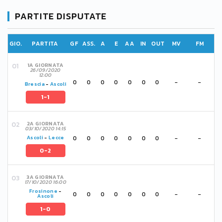
PARTITE DISPUTATE
GIO.
PARTITA
GF
ASS.
A
E
AA
IN
OUT
MV
FM
1A GIORNATA
26/09/2020
12:00
0
0
0
0
0
0
0
-
-
Brescia
-
Ascoli
1-1
2A GIORNATA
03/10/2020 14:15
0
0
0
0
0
0
0
-
-
Ascoli
-
Lecce
0-2
3A GIORNATA
17/10/2020 16:00
Frosinone
-
0
0
0
0
0
0
0
-
-
Ascoli
1-0