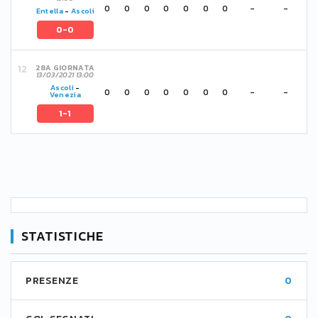
0
0
0
0
0
0
0
-
-
Entella
-
Ascoli
0-0
28A GIORNATA
13/03/2021 13:00
Ascoli
-
0
0
0
0
0
0
0
-
-
Venezia
1-1
STATISTICHE
PRESENZE
0