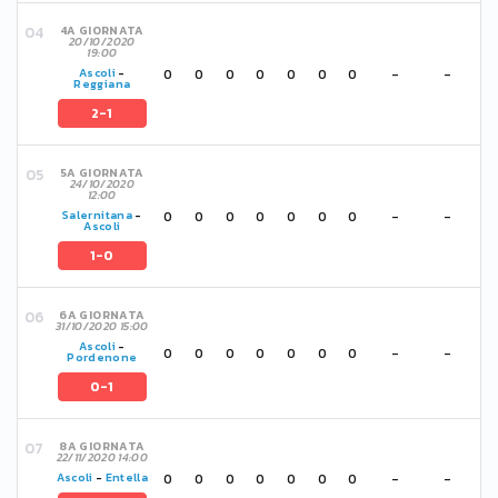
4A GIORNATA
20/10/2020
19:00
0
0
0
0
0
0
0
-
-
Ascoli
-
Reggiana
2-1
5A GIORNATA
24/10/2020
12:00
0
0
0
0
0
0
0
-
-
Salernitana
-
Ascoli
1-0
6A GIORNATA
31/10/2020 15:00
Ascoli
-
0
0
0
0
0
0
0
-
-
Pordenone
0-1
8A GIORNATA
22/11/2020 14:00
0
0
0
0
0
0
0
-
-
Ascoli
-
Entella