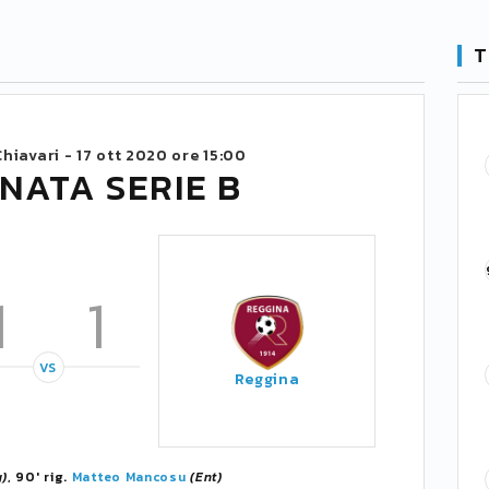
T
hiavari -
17 ott 2020 ore 15:00
NATA SERIE B
1
1
VS
Reggina
g)
, 90' rig.
Matteo Mancosu
(Ent)