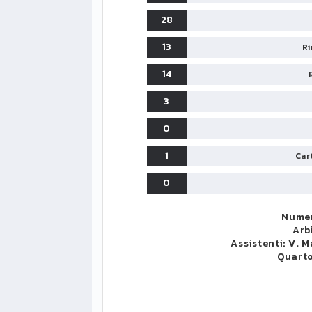
28
13
Ri
14
3
0
1
Cart
0
Numer
Arb
Assistenti:
V. 
Quart
LIGUE1
CLASSIFICA
CLASSIFI
PG
Pt
Squadra
PG