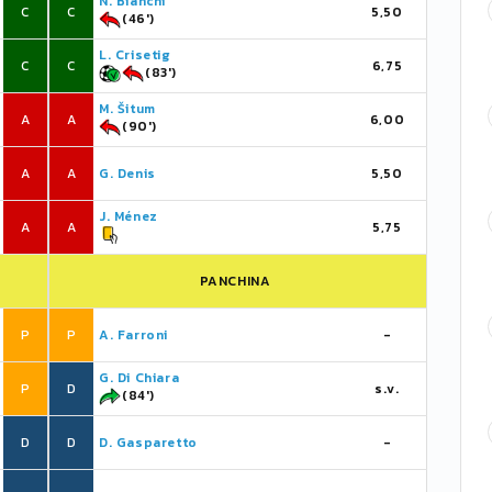
N. Bianchi
C
C
5,50
(46')
L. Crisetig
C
C
6,75
(83')
M. Šitum
A
A
6,00
(90')
A
A
G. Denis
5,50
J. Ménez
A
A
5,75
PANCHINA
P
P
A. Farroni
-
G. Di Chiara
P
D
s.v.
(84')
D
D
D. Gasparetto
-