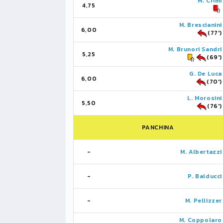
M. Crimi
4,75
M. Brescianini
6,00
(77')
M. Brunori Sandri
5,25
(69')
G. De Luca
6,00
(70')
L. Morosini
5,50
(76')
PANCHINA
-
M. Albertazzi
-
P. Balducci
-
M. Pellizzer
M. Coppolaro