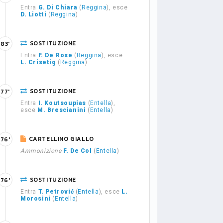
Entra
G. Di Chiara
(
Reggina
), esce
D. Liotti
(
Reggina
)
SOSTITUZIONE
83'
Entra
F. De Rose
(
Reggina
), esce
L. Crisetig
(
Reggina
)
SOSTITUZIONE
77'
Entra
I. Koutsoupias
(
Entella
),
esce
M. Brescianini
(
Entella
)
CARTELLINO GIALLO
76'
Ammonizione
F. De Col
(
Entella
)
SOSTITUZIONE
76'
Entra
T. Petrović
(
Entella
), esce
L.
Morosini
(
Entella
)