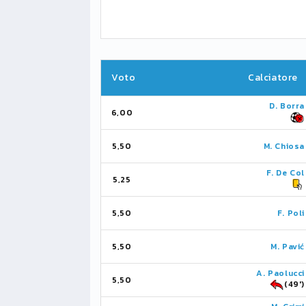
Voto
Calciatore
D. Borra
6,00
5,50
M. Chiosa
F. De Col
5,25
5,50
F. Poli
5,50
M. Pavić
A. Paolucci
5,50
(49')