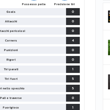
Possesso palla
Precisione tiri
0
Goals
0
Attacchi
0
tacchi pericolosi
4
Corners
0
Punizioni
0
Rigori
1
Tiri parati
5
Tiri fuori
5
iri nello specchio
0
Pali e traverse
1
Fuorigioco