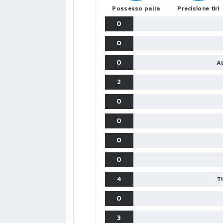
Possesso palla
Precisione tiri
0
0
0
At
2
0
0
0
0
4
T
0
3