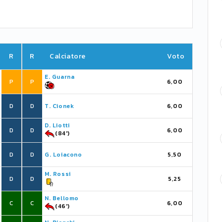
R
R
Calciatore
Voto
E. Guarna
P
P
6,00
D
D
T. Cionek
6,00
D. Liotti
D
D
6,00
(84')
D
D
G. Loiacono
5,50
M. Rossi
D
D
5,25
N. Bellomo
C
C
6,00
(46')