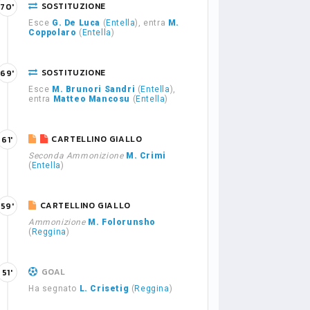
SOSTITUZIONE
70'
Esce
G. De Luca
(
Entella
), entra
M.
Coppolaro
(
Entella
)
SOSTITUZIONE
69'
Esce
M. Brunori Sandri
(
Entella
),
entra
Matteo Mancosu
(
Entella
)
CARTELLINO GIALLO
61'
Seconda Ammonizione
M. Crimi
(
Entella
)
CARTELLINO GIALLO
59'
Ammonizione
M. Folorunsho
(
Reggina
)
GOAL
51'
Ha segnato
L. Crisetig
(
Reggina
)