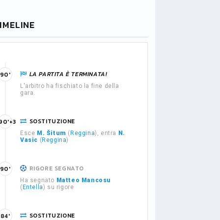
IMELINE
LA PARTITA È TERMINATA!
90'
L'arbitro ha fischiato la fine della
gara.
SOSTITUZIONE
90'+3
Esce
M. Šitum
(
Reggina
), entra
N.
Vasic
(
Reggina
)
RIGORE SEGNATO
90'
Ha segnato
Matteo Mancosu
(
Entella
) su rigore
SOSTITUZIONE
84'