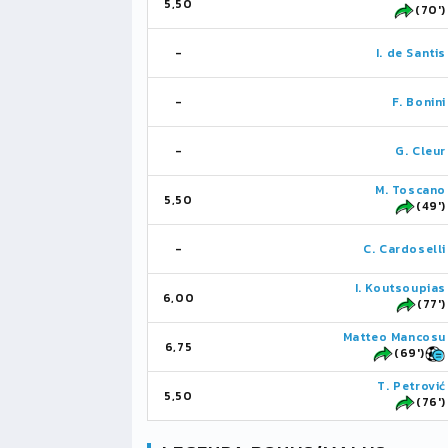
5,50
(70')
-
I. de Santis
-
F. Bonini
-
G. Cleur
M. Toscano
5,50
(49')
-
C. Cardoselli
I. Koutsoupias
6,00
(77')
Matteo Mancosu
6,75
(69')
T. Petrović
5,50
(76')