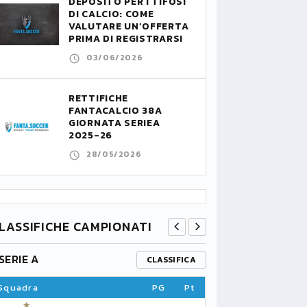
DEPOSITO PER I TIFOSI
DI CALCIO: COME
VALUTARE UN’OFFERTA
PRIMA DI REGISTRARSI
03/06/2026
RETTIFICHE
FANTACALCIO 38A
GIORNATA SERIEA
2025-26
28/05/2026
LASSIFICHE CAMPIONATI
SERIE A
PREMIER L
CLASSIFICA
Squadra
PG
Pt
Squadra