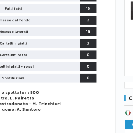
15
Falli fatti
2
messe dal fondo
19
Rimesse laterali
3
Cartellini gialli
0
Cartellini rossi
0
ellini gialli + rossi
0
Sostituzioni
o spettatori:
500
C
itro:
L. Pairetto
Mastrodonato
-
M. Trinchieri
o uomo:
A. Santoro
SERIE B
CA
CLASSIFICA
Pt
Squadra
PG
Pt