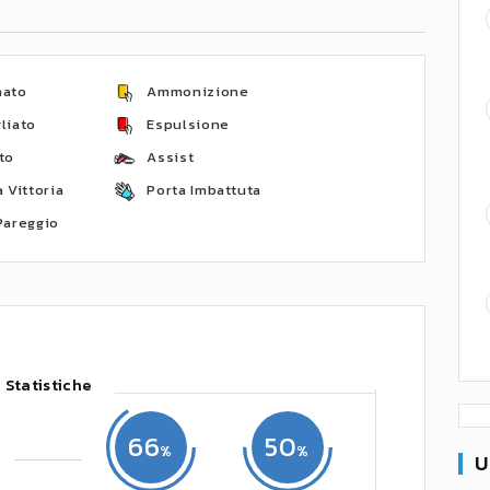
nato
Ammonizione
liato
Espulsione
to
Assist
 Vittoria
Porta Imbattuta
Pareggio
Statistiche
66
50
U