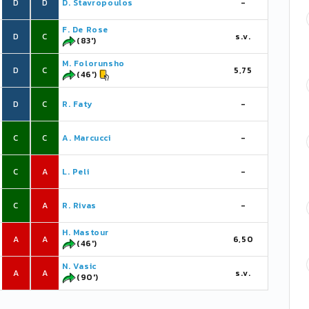
D
D
D. Stavropoulos
-
F. De Rose
D
C
s.v.
(83')
M. Folorunsho
D
C
5,75
(46')
D
C
R. Faty
-
C
C
A. Marcucci
-
C
A
L. Peli
-
C
A
R. Rivas
-
H. Mastour
A
A
6,50
(46')
N. Vasic
A
A
s.v.
(90')