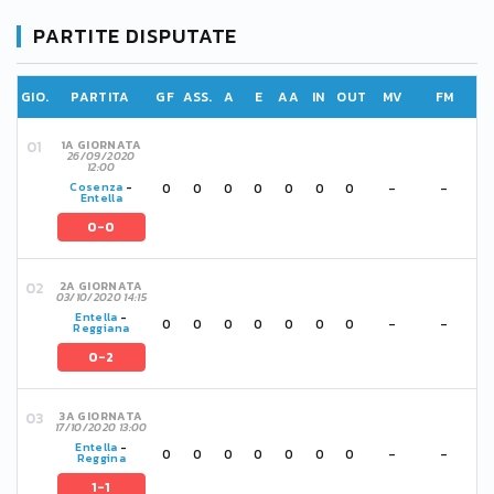
PARTITE DISPUTATE
GIO.
PARTITA
GF
ASS.
A
E
AA
IN
OUT
MV
FM
1A GIORNATA
26/09/2020
12:00
0
0
0
0
0
0
0
-
-
Cosenza
-
Entella
0-0
2A GIORNATA
03/10/2020 14:15
Entella
-
0
0
0
0
0
0
0
-
-
Reggiana
0-2
3A GIORNATA
17/10/2020 13:00
Entella
-
0
0
0
0
0
0
0
-
-
Reggina
1-1