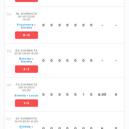
4A GIORNATA
20/10/2020
19:00
0
0
0
0
0
0
0
-
-
Frosinone
-
Entella
0-0
6A GIORNATA
31/10/2020 15:00
Brescia
-
0
0
0
0
0
0
0
-
-
Entella
2-2
7A GIORNATA
08/11/2020
20:00
0
0
0
0
0
1
0
6,00
0
Entella
-
Lecce
1-5
5A GIORNATA
14/11/2020 14:00
Entella
-
0
0
0
0
0
0
0
6
0