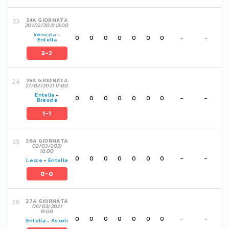
24A GIORNATA
20/02/2021 13:00
Venezia
-
0
0
0
0
0
0
0
-
-
Entella
3-2
25A GIORNATA
27/02/2021 17:00
Entella
-
0
0
0
0
0
0
0
-
-
Brescia
1-1
26A GIORNATA
02/03/2021
18:00
0
0
0
0
0
0
0
-
-
Lecce
-
Entella
0-0
27A GIORNATA
06/03/2021
13:00
0
0
0
0
0
0
0
-
-
Entella
-
Ascoli