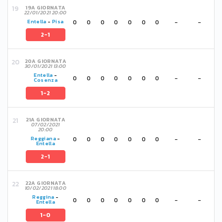
19A GIORNATA
22/01/2021 20:00
0
0
0
0
0
0
0
-
-
Entella
-
Pisa
2-1
20A GIORNATA
30/01/2021 13:00
Entella
-
0
0
0
0
0
0
0
-
-
Cosenza
1-2
21A GIORNATA
07/02/2021
20:00
0
0
0
0
0
0
0
-
-
Reggiana
-
Entella
2-1
22A GIORNATA
10/02/2021 18:00
Reggina
-
0
0
0
0
0
0
0
-
-
Entella
1-0