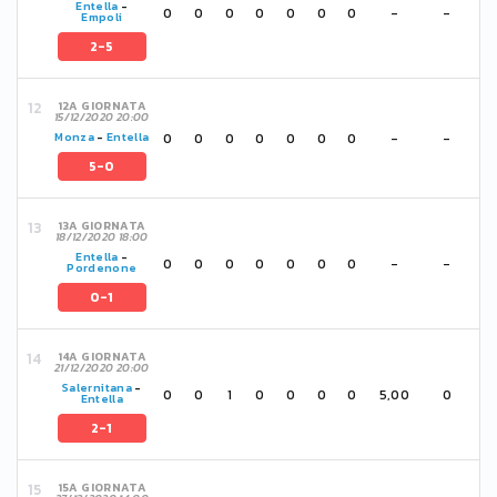
Entella
-
0
0
0
0
0
0
0
-
-
Empoli
2-5
12A GIORNATA
15/12/2020 20:00
0
0
0
0
0
0
0
-
-
Monza
-
Entella
5-0
13A GIORNATA
18/12/2020 18:00
Entella
-
0
0
0
0
0
0
0
-
-
Pordenone
0-1
14A GIORNATA
21/12/2020 20:00
Salernitana
-
0
0
1
0
0
0
0
5,00
0
Entella
2-1
15A GIORNATA