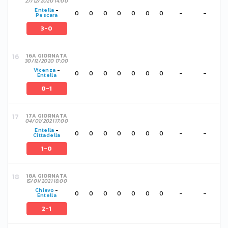
27/12/2020 14:00
Entella
-
0
0
0
0
0
0
0
-
-
Pescara
3-0
16A GIORNATA
30/12/2020 17:00
Vicenza
-
0
0
0
0
0
0
0
-
-
Entella
0-1
17A GIORNATA
04/01/2021 17:00
Entella
-
0
0
0
0
0
0
0
-
-
Cittadella
1-0
18A GIORNATA
15/01/2021 18:00
Chievo
-
0
0
0
0
0
0
0
-
-
Entella
2-1