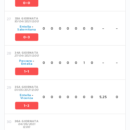
0-0
33A GIORNATA
10/04/2021 12:00
Entella
-
0
0
0
0
0
0
0
-
-
Salernitana
0-3
34A GIORNATA
27/04/2021 12:00
Pescara
-
0
0
0
0
0
1
0
-
-
Entella
1-1
35A GIORNATA
01/05/2021 12:00
Entella
-
0
0
0
0
0
0
0
5,25
0
Vicenza
1-2
36A GIORNATA
04/05/2021
12:00