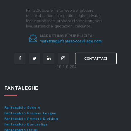
Fanta.Soccer è il sito web per giocare
online al fantacalcio gratis. Leghe private,
leghe pubbliche, probabili formazioni, voti
live, statistiche, quotazioni calciatori.
MARKETING E PUBBLICITÀ
marketing@fantasoccevillage.com
CONTATTACI
- 10.1.0.204
FANTALEGHE
Fantacalcio Serie A
Fantacalcio Premier League
Fantacalcio Primera Division
Fantacalcio Bundesliga
Fantacalcio Ligue1