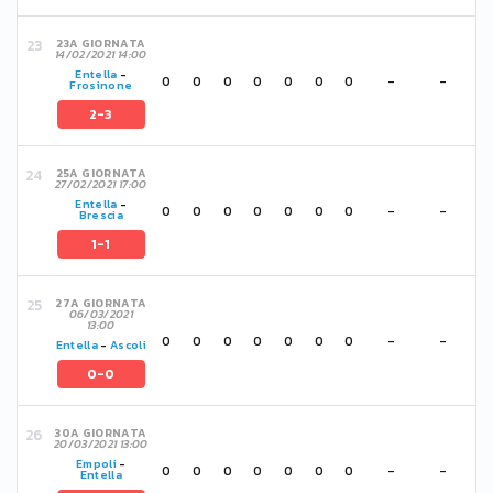
23A GIORNATA
14/02/2021 14:00
Entella
-
0
0
0
0
0
0
0
-
-
Frosinone
2-3
25A GIORNATA
27/02/2021 17:00
Entella
-
0
0
0
0
0
0
0
-
-
Brescia
1-1
27A GIORNATA
06/03/2021
13:00
0
0
0
0
0
0
0
-
-
Entella
-
Ascoli
0-0
30A GIORNATA
20/03/2021 13:00
Empoli
-
0
0
0
0
0
0
0
-
-
Entella