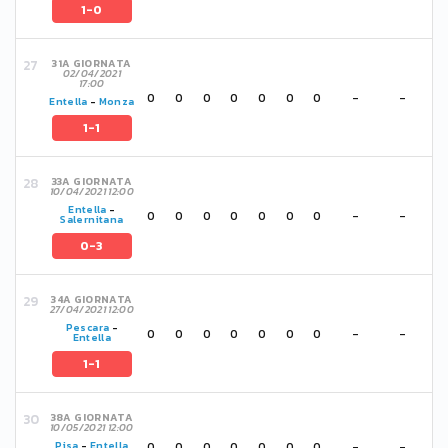
1-0
31A GIORNATA
02/04/2021
17:00
0
0
0
0
0
0
0
-
-
Entella
-
Monza
1-1
33A GIORNATA
10/04/2021 12:00
Entella
-
0
0
0
0
0
0
0
-
-
Salernitana
0-3
34A GIORNATA
27/04/2021 12:00
Pescara
-
0
0
0
0
0
0
0
-
-
Entella
1-1
38A GIORNATA
10/05/2021 12:00
0
0
0
0
0
0
0
-
-
Pisa
-
Entella