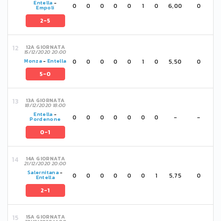
Entella
-
0
0
0
0
0
1
0
6,00
0
Empoli
2-5
12A GIORNATA
15/12/2020 20:00
0
0
0
0
0
1
0
5,50
0
Monza
-
Entella
5-0
13A GIORNATA
18/12/2020 18:00
Entella
-
0
0
0
0
0
0
0
-
-
Pordenone
0-1
14A GIORNATA
21/12/2020 20:00
Salernitana
-
0
0
0
0
0
0
1
5,75
0
Entella
2-1
15A GIORNATA