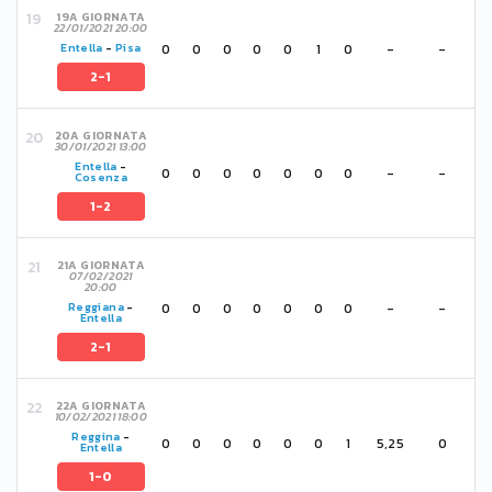
19A GIORNATA
22/01/2021 20:00
0
0
0
0
0
1
0
-
-
Entella
-
Pisa
2-1
20A GIORNATA
30/01/2021 13:00
Entella
-
0
0
0
0
0
0
0
-
-
Cosenza
1-2
21A GIORNATA
07/02/2021
20:00
0
0
0
0
0
0
0
-
-
Reggiana
-
Entella
2-1
22A GIORNATA
10/02/2021 18:00
Reggina
-
0
0
0
0
0
0
1
5,25
0
Entella
1-0