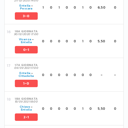
27/12/2020 14:00
Entella
-
1
0
1
0
0
1
0
6,50
0
Pescara
3-0
16A GIORNATA
30/12/2020 17:00
Vicenza
-
0
0
0
0
0
1
0
5,50
0
Entella
0-1
17A GIORNATA
04/01/2021 17:00
Entella
-
0
0
0
0
0
0
0
-
-
Cittadella
1-0
18A GIORNATA
15/01/2021 18:00
Chievo
-
0
0
0
0
0
1
0
5,50
0
Entella
2-1