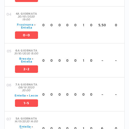
4A GIORNATA
20/10/2020
19:00
0
0
0
0
0
1
0
5,50
0
Frosinone
-
Entella
0-0
6A GIORNATA
31/10/2020 15:00
Brescia
-
0
0
0
0
0
1
0
-
-
Entella
2-2
7A GIORNATA
08/11/2020
20:00
0
0
0
0
0
0
0
-
-
Entella
-
Lecce
1-5
5A GIORNATA
14/11/2020 14:00
Entella
-
0
0
0
0
0
1
0
6
0