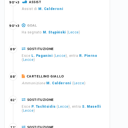
ASSIST
90'+3
Assist di
M. Calderoni
GOAL
90'+3
Ha segnato
M. Stępiński
(
Lecce
)
SOSTITUZIONE
89'
Esce
L. Paganini
(
Lecce
), entra
R. Pierno
(
Lecce
)
CARTELLINO GIALLO
88'
Ammonizione
M. Calderoni
(
Lecce
)
SOSTITUZIONE
82'
Esce
P. Tachtsidis
(
Lecce
), entra
S. Maselli
(
Lecce
)
SOSTITUZIONE
72'