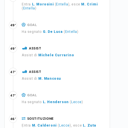
Entra
L. Morosini
(
Entella
), esce
M. Crimi
(
Entella
)
GOAL
49'
Ha segnato
G. De Luca
(
Entella
)
ASSIST
49'
Assist di
Michele Currarino
ASSIST
47'
Assist di
M. Mancosu
GOAL
47'
Ha segnato
L. Henderson
(
Lecce
)
SOSTITUZIONE
46'
Entra
M. Calderoni
(
Lecce
), esce
L. Zuta