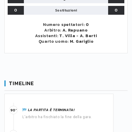
0
0
Sostituzioni
Numero spettatori:
0
Arbitro:
A. Rapuano
Assistenti:
T. Villa
-
A. Berti
Quarto uomo:
M. Gariglio
TIMELINE
LA PARTITA È TERMINATA!
90'
L'arbitro ha fischiato la fine della gara.