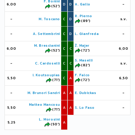
F. Bonini
6,00
D
D
A. Gallo
-
(52')
R. Pierno
-
M. Toscano
C
D
s.v.
(89')
-
A. Settembrini
C
D
L. Gianfreda
-
M. Brescianini
Ž. Majer
6,00
C
C
6,00
(52')
(72')
S. Maselli
-
C. Cardoselli
C
C
s.v.
(82')
I. Koutsoupias
F. Falco
5,50
C
A
6,50
(71')
(72')
-
M. Brunori Sandri
A
A
E. Dubickas
-
Matteo Mancosu
5,50
A
A
S. Lo Faso
-
(71')
L. Morosini
5,25
A
(50')