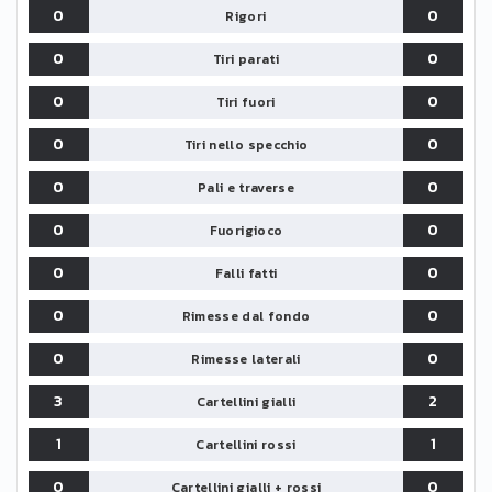
0
0
Rigori
0
0
Tiri parati
0
0
Tiri fuori
0
0
Tiri nello specchio
0
0
Pali e traverse
0
0
Fuorigioco
0
0
Falli fatti
0
0
Rimesse dal fondo
0
0
Rimesse laterali
3
2
Cartellini gialli
1
1
Cartellini rossi
0
0
Cartellini gialli + rossi