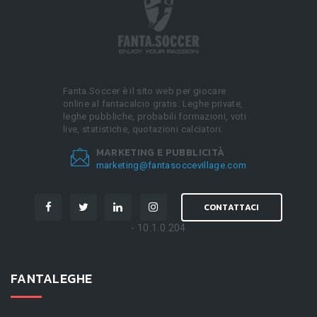
Fanta.Soccer è il sito web per giocare
online al fantacalcio gratis. Leghe private,
leghe pubbliche, probabili formazioni, voti
live, statistiche, quotazioni calciatori.
MARKETING E PUBBLICITÀ
marketing@fantasoccevillage.com
CONTATTACI
- 10.1.0.204
FANTALEGHE