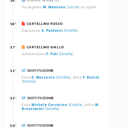
RIGORE SEGNATO
58'
Ha segnato
M. Mancosu
(
Lecce
) su rigore
CARTELLINO ROSSO
58'
Espulsione
A. Paolucci
(
Entella
)
CARTELLINO GIALLO
57'
Ammonizione
F. Poli
(
Entella
)
SOSTITUZIONE
52'
Esce
D. Mazzocco
(
Entella
), entra
F. Bonini
(
Entella
)
SOSTITUZIONE
52'
Esce
Michele Currarino
(
Entella
), entra
M.
Brescianini
(
Entella
)
SOSTITUZIONE
50'