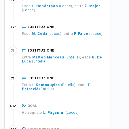
Esce
L. Henderson
(
Lecce
), entra
Ž. Majer
(
Lecce
)
SOSTITUZIONE
72'
Esce
M. Coda
(
Lecce
), entra
F. Falco
(
Lecce
)
SOSTITUZIONE
71'
Entra
Matteo Mancosu
(
Entella
), esce
G. De
Luca
(
Entella
)
SOSTITUZIONE
71'
Entra
I. Koutsoupias
(
Entella
), esce
T.
Petrović
(
Entella
)
GOAL
66'
Ha segnato
L. Paganini
(
Lecce
)