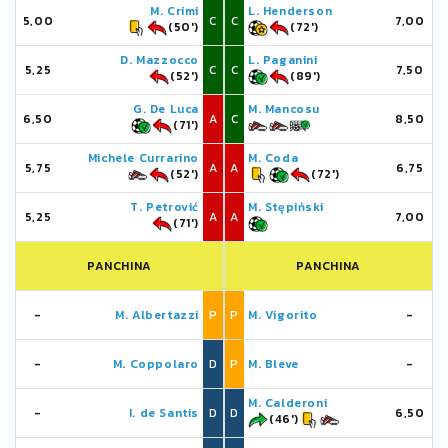
M. Crimi
L. Henderson
5,00
C
C
7,00
(50')
(72')
D. Mazzocco
L. Paganini
5,25
C
C
7,50
(52')
(89')
G. De Luca
M. Mancosu
6,50
A
C
8,50
(71')
Michele Currarino
M. Coda
5,75
A
A
6,75
(52')
(72')
T. Petrović
M. Stępiński
5,25
A
A
7,00
(71')
PANCHINA
PANCHINA
-
M. Albertazzi
P
P
M. Vigorito
-
-
M. Coppolaro
D
P
M. Bleve
-
M. Calderoni
-
I. de Santis
D
D
6,50
(46')