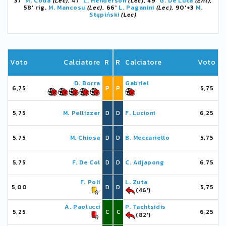
37'
M. Coda
(Lec)
, 47'
L. Henderson
(Lec)
, 49'
G. De Luca
(Ent)
,
58' rig.
M. Mancosu
(Lec)
, 66'
L. Paganini
(Lec)
, 90'+3
M.
Stępiński
(Lec)
Voto
Calciatore
R
R
Calciatore
Voto
D. Borra
Gabriel
6,75
P
P
5,75
5,75
M. Pellizzer
D
D
F. Lucioni
6,25
5,75
M. Chiosa
D
D
B. Meccariello
5,75
5,75
F. De Col
D
D
C. Adjapong
6,75
F. Poli
L. Zuta
5,00
D
D
5,75
(46')
A. Paolucci
P. Tachtsidis
5,25
C
C
6,25
(82')